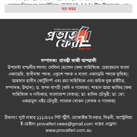
অ্যাসোসিয়েশন অস্ট্রেলিয়া (DRMC AAA) ঈদ উদযাপন এবং
সব খবর
বিশ্বকাপ ম্যাচ দেখার আসর ২০২৬
সিআরপি পরিদর্শনে অস্ট্রেলিয়াপ্রবাসী কামাল পাশা, প্রতিবন্ধী
সেবায় দুই দেশের মধ্যে সহযোগিতা বাড়ানোর ওপর গুরুত্বারোপ
বন্ধু – সাংস্কৃতিক বুদ্ধিমত্তার সামাজিক ক্যাফে সিডনিতে
বহুসাংস্কৃতিক ঐক্যের বার্তা দিল
সম্পাদকঃ শ্রাবন্তী কাজী আশরাফী
আমার কিছু কষ্ট আছে : শাহান আরা জাকির পারুল
উপদেষ্টা মন্ডলীর সদস্য: সেলিনা হোসেন (কথা সাহিত্যিক, চেয়ারম্যান বাংলা
একাডেমি, স্বাধীনতা পদক, একুশে পদক ও বাংলা একাডেমি পদকে ভূষিত);
সিডনিতে রেজওয়ানা চৌধুরী বন্যার কনসার্ট—রবীন্দ্রজয়ন্তীতে
আহসান হাবীব (কার্টুনিস্ট এবং রম্য সাহিত্যিক এবং কমিক বুক রাইটার,
সুর, সংস্কৃতি ও আবেগের এক অনন্য সন্ধ্যা
সম্পাদক, উন্মাদ); ড. তপন বাগচী (কবি ও গবেষক); শাহান আরা জাকির (কথা
সাহিত্যিক ও নাট্যকার, বাংলাদেশ বেতার); ডা: হালিম চৌধুরী; ডা: মো:
সিডনিতে রবীন্দ্রজয়ন্তীতে কমিউনিটি সাংবাদিকতায় সম্মাননা
একরামুল এইচ চৌধুরী; সালেক খোকন (লেখক ও গবেষক)
পেলেন নাইম আবদুল্লাহ
ঠিকানাঃ স্যুট নাম্বার ১১১/৪২০ পিট স্ট্রীট, মোজাইক টাওয়ার, সিডনী, অস্ট্রেলিয়া
সিডনিতে জাহাঙ্গীরনগর বিশ্ববিদ্যালয় অ্যালামনাইদের বর্ণাঢ্য
ই-মেইলঃ
provatferi.news@gmail.com
ওয়েব এড্রেসঃ
বাংলা নববর্ষ উদ্‌যাপন
www.provatferi.com.au