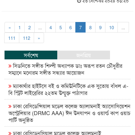
২৩ সেপ্টেম্বর ২০২৪ ০৬:২০
«
1
2
...
4
5
6
7
8
9
10
...
111
112
»
সর্বশেষ
জনপ্রিয়
সিডনিতে সঙ্গীত শিল্পী অধ্যাপক ডাঃ অরূপ রতন চৌধুরীর
সম্মানে মনোরম সঙ্গীত সন্ধ্যার আয়োজন
ম্যাকার্থার হাইটসে বই ও কমিউনিটিকে এক সুতোয় বাঁধল এ-
বি স্ট্রিট লাইব্রেরির ২২তম উন্মুক্ত পাঠাগার
ঢাকা রেসিডেন্সিয়াল মডেল কলেজ অ্যালামনাই অ্যাসোসিয়েশন
অস্ট্রেলিয়ার (DRMC AAA) ঈদ উদযাপন ও ওয়ার্ল্ড কাপ ওয়াচ
পার্টি অনুষ্ঠিত
ঢাকা রেসিডেনসিয়াল মডেল কলেজ অ্যালমনাই