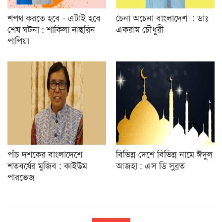
শপথ করতে হবে - এটাই হবে
চেনা অচেনা বাংলাদেশ : ডাঃ
শেষ ঘটনা : শাকিলা নাছরিন
একরাম চৌধুরী
পাপিয়া
পাঁচ দশকের বাংলাদেশে
বিভিন্ন দেশে বিভিন্ন নামে ঈদুল
শতবর্ষের মুজিব : কাইউম
আজহা : এস ডি সুব্রত
পারভেজ