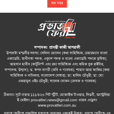
সব খবর
সম্পাদকঃ শ্রাবন্তী কাজী আশরাফী
উপদেষ্টা মন্ডলীর সদস্য: সেলিনা হোসেন (কথা সাহিত্যিক, চেয়ারম্যান বাংলা
একাডেমি, স্বাধীনতা পদক, একুশে পদক ও বাংলা একাডেমি পদকে ভূষিত);
আহসান হাবীব (কার্টুনিস্ট এবং রম্য সাহিত্যিক এবং কমিক বুক রাইটার,
সম্পাদক, উন্মাদ); ড. তপন বাগচী (কবি ও গবেষক); শাহান আরা জাকির (কথা
সাহিত্যিক ও নাট্যকার, বাংলাদেশ বেতার); ডা: হালিম চৌধুরী; ডা: মো:
একরামুল এইচ চৌধুরী; সালেক খোকন (লেখক ও গবেষক)
ঠিকানাঃ স্যুট নাম্বার ১১১/৪২০ পিট স্ট্রীট, মোজাইক টাওয়ার, সিডনী, অস্ট্রেলিয়া
ই-মেইলঃ
provatferi.news@gmail.com
ওয়েব এড্রেসঃ
www.provatferi.com.au
প্রভাত ফেরীতে প্রকাশিত মতামত লেখকের একান্তই নিজস্ব। প্রভাত ফেরীতে-এর