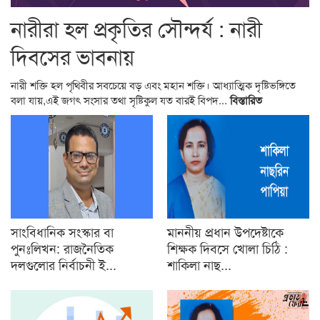
নারীরা হল প্রকৃতির সৌন্দর্য : নারী
দিবসের ভাবনায়
নারী শক্তি হল পৃথিবীর সবচেয়ে বড় এবং মহান শক্তি। আধ্যাত্মিক দৃষ্টিভঙ্গিতে
বলা যায়,এই জগৎ সংসার তথা সৃষ্টিকুল যত বারই বিপদ...
বিস্তারিত
সাংবিধানিক সংস্কার বা
মাননীয় প্রধান উপদেষ্টাকে
পুনঃলিখন: রাজনৈতিক
শিক্ষক দিবসে খোলা চিঠি :
দলগুলোর নির্বাচনী ই...
শাকিলা নাছ...