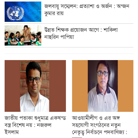
জলবায়ু সম্মেলন: প্রত্যাশা ও অর্জন : অন্জন
কুমার রায়
উন্নত শিক্ষক প্রয়োজন আগে : শাকিলা
নাছরিন পাপিয়া
জাতীয় পতাকা শুধুমাত্র একখন্ড
আওয়ামীলীগ ও এর অঙ্গ
বস্ত্র বিশেষ নয় : নজরুল
সহযোগী সংগঠনের নতুন
ইসলাম
নেতৃত্ব নির্বাচনে পদবাণিজ্য :