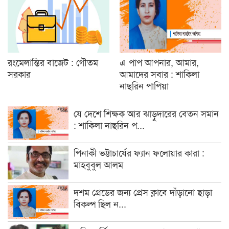
রংমেলান্তির বাজেট : গৌতম
এ পাপ আপনার, আমার,
সরকার
আমাদের সবার : শাকিলা
নাছরিন পাপিয়া
যে দেশে শিক্ষক আর ঝাড়ুদারের বেতন সমান
: শাকিলা নাছরিন প...
পিনাকী ভট্টাচার্যের ফ্যান ফলোয়ার কারা :
মাহবুবুল আলম
দশম গ্রেডের জন্য প্রেস ক্লাবে দাঁড়ানো ছাড়া
বিকল্প ছিল ন...