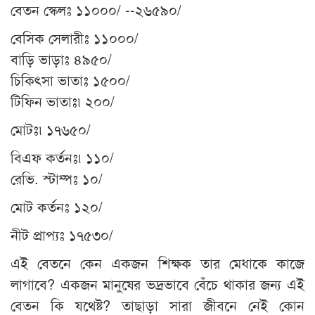
বেতন স্কেলঃ ১১০০০/ --২৬৫৯০/
বেসিক সেলারীঃ ১১০০০/
বাড়ি ভাড়াঃ ৪৯৫০/
চিকিৎসা ভাতাঃ ১৫০০/
টিফিন ভাতাঃ৷ ২০০/
মোটঃ৷ ১৭৬৫০/
বিএফ কর্তনঃ৷ ১১০/
রেভি. স্টাম্পঃ ১০/
মোট কর্তনঃ ১২০/
নীট প্রাপ্যঃ ১৭৫৩০/
এই বেতনে কেন একজন শিক্ষক তার মেধাকে কাজে
লাগাবে? একজন মানুষের ভদ্রভাবে বেঁচে থাকার জন্য এই
বেতন কি যথেষ্ট? তাছাড়া সারা জীবনে নেই কোন