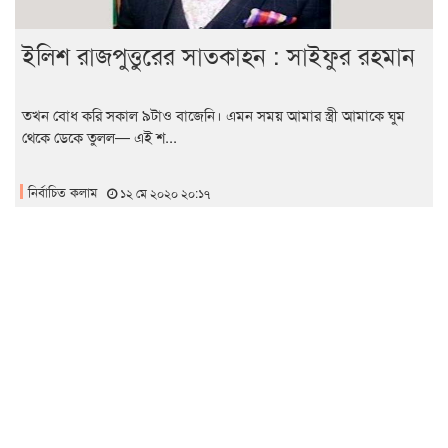
ইলিশ রাজপুত্তুরের সাতকাহন : সাইফুর রহমান
তখন বোধ করি সকাল ৯টাও বাজেনি। এমন সময় আমার স্ত্রী আমাকে ঘুম
থেকে ডেকে তুলল— এই শ...
নির্বাচিত কলাম
১২ মে ২০২০ ২০:১৭