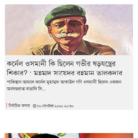
কর্নেল ওসমানী কি ছিলেন গভীর ষড়যন্ত্রের
শিকার? : মুহম্মদ সায়েদুর রহমান তালুকদার
পাকিস্তান আমলে কর্নেল মুহাম্মদ আতাউল গণি ওসমানী ছিলেন একজন
অবসরপ্রাপ্ত বাঙালি সি...
নির্বাচিত কলাম
১৬ সেপ্টেম্বর ২০২০ ২০:৩০