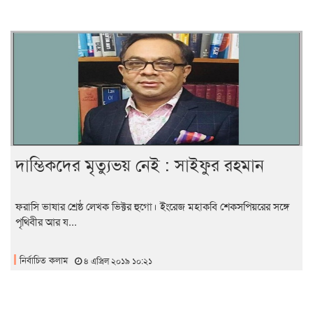
দাম্ভিকদের মৃত্যুভয় নেই : সাইফুর রহমান
ফরাসি ভাষার শ্রেষ্ঠ লেখক ভিক্টর হুগো। ইংরেজ মহাকবি শেকসপিয়রের সঙ্গে
পৃথিবীর আর য...
নির্বাচিত কলাম
৪ এপ্রিল ২০১৯ ১০:২১