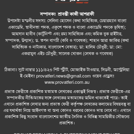
সম্পাদকঃ শ্রাবন্তী কাজী আশরাফী
উপদেষ্টা মন্ডলীর সদস্য: সেলিনা হোসেন (কথা সাহিত্যিক, চেয়ারম্যান বাংলা
একাডেমি, স্বাধীনতা পদক, একুশে পদক ও বাংলা একাডেমি পদকে ভূষিত);
আহসান হাবীব (কার্টুনিস্ট এবং রম্য সাহিত্যিক এবং কমিক বুক রাইটার,
সম্পাদক, উন্মাদ); ড. তপন বাগচী (কবি ও গবেষক); শাহান আরা জাকির (কথা
সাহিত্যিক ও নাট্যকার, বাংলাদেশ বেতার); ডা: হালিম চৌধুরী; ডা: মো:
একরামুল এইচ চৌধুরী; সালেক খোকন (লেখক ও গবেষক)
ঠিকানাঃ স্যুট নাম্বার ১১১/৪২০ পিট স্ট্রীট, মোজাইক টাওয়ার, সিডনী, অস্ট্রেলিয়া
ই-মেইলঃ
provatferi.news@gmail.com
ওয়েব এড্রেসঃ
www.provatferi.com.au
প্রভাত ফেরীতে প্রকাশিত মতামত লেখকের একান্তই নিজস্ব। প্রভাত ফেরীতে-এর
সম্পাদকীয় নীতি/মতের সঙ্গে লেখকের মতামতের অমিল থাকতেই পারে। তাই
এখানে প্রকাশিত লেখার জন্য প্রভাত ফেরী কর্তৃপক্ষ লেখকের কলামের বিষয়বস্তু বা
এর যথার্থতা নিয়ে আইনগত বা অন্য কোনও ধরনের কোনও দায় নেবে না। এখানে
প্রকাশিত কিছু সংবাদ বাংলাদেশের জাতীয় দৈনিক ও বিভিন্ন সাময়িকীর সৌজন্যে
প্রকাশিত।