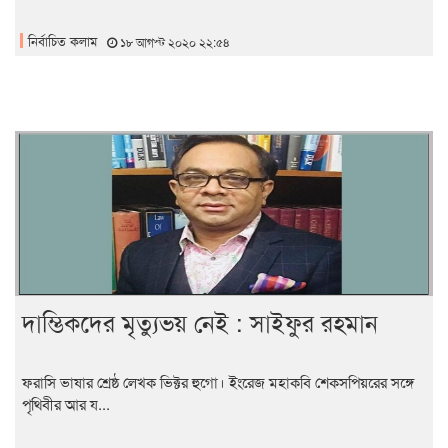
নির্বাচিত কলাম
১৮ আগস্ট ২০২০ ২২:৫৪
দাম্ভিকদের মৃত্যুভয় নেই : সাইফুর রহমান
ফরাসি ভাষার শ্রেষ্ঠ লেখক ভিক্টর হুগো। ইংরেজ মহাকবি শেকসপিয়রের সঙ্গে
পৃথিবীর আর য...