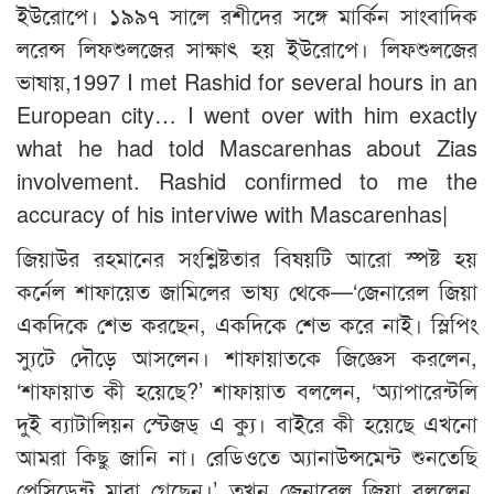
ইউরোপে। ১৯৯৭ সালে রশীদের সঙ্গে মার্কিন সাংবাদিক
লরেন্স লিফশুলজের সাক্ষাৎ হয় ইউরোপে। লিফশুলজের
ভাষায়,1997 I met Rashid for several hours in an
European city… I went over with him exactly
what he had told Mascarenhas about Zias
involvement. Rashid confirmed to me the
accuracy of his interviwe with Mascarenhas|
জিয়াউর রহমানের সংশ্লিষ্টতার বিষয়টি আরো স্পষ্ট হয়
কর্নেল শাফায়েত জামিলের ভাষ্য থেকে—‘জেনারেল জিয়া
একদিকে শেভ করছেন, একদিকে শেভ করে নাই। স্লিপিং
স্যুটে দৌড়ে আসলেন। শাফায়াতকে জিজ্ঞেস করলেন,
‘শাফায়াত কী হয়েছে?’ শাফায়াত বললেন, ‘অ্যাপারেন্টলি
দুই ব্যাটালিয়ন স্টেজড্ এ ক্যু। বাইরে কী হয়েছে এখনো
আমরা কিছু জানি না। রেডিওতে অ্যানাউন্সমেন্ট শুনতেছি
প্রেসিডেন্ট মারা গেছেন।’ তখন জেনারেল জিয়া বললেন,