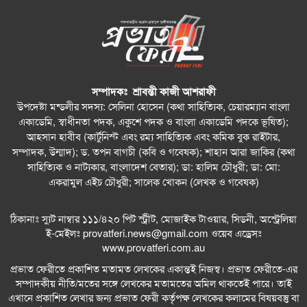
সম্পাদকঃ শ্রাবন্তী কাজী আশরাফী
উপদেষ্টা মন্ডলীর সদস্য: সেলিনা হোসেন (কথা সাহিত্যিক, চেয়ারম্যান বাংলা
একাডেমি, স্বাধীনতা পদক, একুশে পদক ও বাংলা একাডেমি পদকে ভূষিত);
আহসান হাবীব (কার্টুনিস্ট এবং রম্য সাহিত্যিক এবং কমিক বুক রাইটার,
সম্পাদক, উন্মাদ); ড. তপন বাগচী (কবি ও গবেষক); শাহান আরা জাকির (কথা
সাহিত্যিক ও নাট্যকার, বাংলাদেশ বেতার); ডা: হালিম চৌধুরী; ডা: মো:
একরামুল এইচ চৌধুরী; সালেক খোকন (লেখক ও গবেষক)
ঠিকানাঃ স্যুট নাম্বার ১১১/৪২০ পিট স্ট্রীট, মোজাইক টাওয়ার, সিডনী, অস্ট্রেলিয়া
ই-মেইলঃ
provatferi.news@gmail.com
ওয়েব এড্রেসঃ
www.provatferi.com.au
প্রভাত ফেরীতে প্রকাশিত মতামত লেখকের একান্তই নিজস্ব। প্রভাত ফেরীতে-এর
সম্পাদকীয় নীতি/মতের সঙ্গে লেখকের মতামতের অমিল থাকতেই পারে। তাই
এখানে প্রকাশিত লেখার জন্য প্রভাত ফেরী কর্তৃপক্ষ লেখকের কলামের বিষয়বস্তু বা