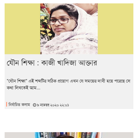
যৌন শিক্ষা : কাজী খাদিজা আক্তার
"যৌন শিক্ষা" এই শব্দটির সঠিক প্রয়োগ এখন যে সময়ের দাবী হয়ে পরেছে সে
কথা লিখতেই আম...
নির্বাচিত কলাম
৯ নভেম্বর ২০২০ ২২:০১