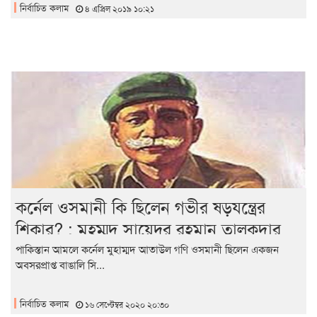
নির্বাচিত কলাম
৪ এপ্রিল ২০১৯ ১০:২১
কর্নেল ওসমানী কি ছিলেন গভীর ষড়যন্ত্রের
শিকার? : মুহম্মদ সায়েদুর রহমান তালুকদার
পাকিস্তান আমলে কর্নেল মুহাম্মদ আতাউল গণি ওসমানী ছিলেন একজন
অবসরপ্রাপ্ত বাঙালি সি...
নির্বাচিত কলাম
১৬ সেপ্টেম্বর ২০২০ ২০:৩০