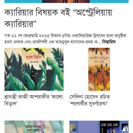
ক‍্যারিয়ার বিষয়ক বই “অস্ট্রেলিয়ায়
ক‍্যারিয়ার”
গত ২২ শে ফেব্রুয়ারি ২০২৫ বিকাল ৫টায় একাসিয়ারিজ ব্রিসবেন হলে অনুষ্ঠিত
হলো লেখক এবং প্রকৌশলী এম মাহমুদুল হাসানের প্রথম ক‍...
বিস্তারিত
শ্রাবন্তী কাজী আশরাফীর 'কালো
সেলিনা হোসেন রচিত
বিড়াল'
‘শরণার্থীর সুবর্ণরেখা’