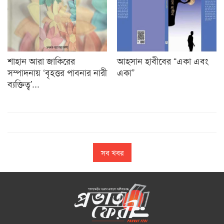
শাহান আরা জাকিরের
আহসান হাবীবের “একা এবং
সম্পাদনায় ‘বৃহত্তর পাবনার নারী
একা”
ব্যক্তিত্ব’...
সব খবর