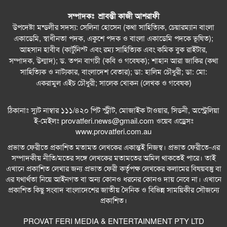
সম্পাদকঃ শ্রাবন্তী কাজী আশরাফী
উপদেষ্টা মন্ডলীর সদস্য: সেলিনা হোসেন (কথা সাহিত্যিক, চেয়ারম্যান বাংলা
একাডেমি, স্বাধীনতা পদক, একুশে পদক ও বাংলা একাডেমি পদকে ভূষিত);
আহসান হাবীব (কার্টুনিস্ট এবং রম্য সাহিত্যিক এবং কমিক বুক রাইটার,
সম্পাদক, উন্মাদ); ড. তপন বাগচী (কবি ও গবেষক); শাহান আরা জাকির (কথা
সাহিত্যিক ও নাট্যকার, বাংলাদেশ বেতার); ডা: হালিম চৌধুরী; ডা: মো:
একরামুল এইচ চৌধুরী; সালেক খোকন (লেখক ও গবেষক)
ঠিকানাঃ স্যুট নাম্বার ১১১/৪২০ পিট স্ট্রীট, মোজাইক টাওয়ার, সিডনী, অস্ট্রেলিয়া
ই-মেইলঃ
provatferi.news@gmail.com
ওয়েব এড্রেসঃ
www.provatferi.com.au
প্রভাত ফেরীতে প্রকাশিত মতামত লেখকের একান্তই নিজস্ব। প্রভাত ফেরীতে-এর
সম্পাদকীয় নীতি/মতের সঙ্গে লেখকের মতামতের অমিল থাকতেই পারে। তাই
এখানে প্রকাশিত লেখার জন্য প্রভাত ফেরী কর্তৃপক্ষ লেখকের কলামের বিষয়বস্তু বা
এর যথার্থতা নিয়ে আইনগত বা অন্য কোনও ধরনের কোনও দায় নেবে না। এখানে
প্রকাশিত কিছু সংবাদ বাংলাদেশের জাতীয় দৈনিক ও বিভিন্ন সাময়িকীর সৌজন্যে
প্রকাশিত।
PROVAT FERI MEDIA & ENTERTAINMENT PTY LTD