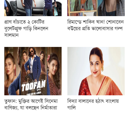
প্রাণ বাঁচাতে ২ কোটির
রিমান্ডে শাকিব খান! শোনাবেন
বুলেটপ্রুফ গাড়ি কিনলেন
বউয়ের প্রতি ভালোবাসার গল্প
সালমান
তুফান: মুক্তির আগেই সিনেমা
বিদ্যা বালানের হঠাৎ বাংলায়
বাণিজ্য, যা বলছেন নির্মাতারা
গালি