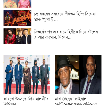
১৫ বছরের সবচেয়ে দীর্ঘতম হিন্দি সিনেমা
হচ্ছে ‘পুষ্পা টু’...
ডিভর্সের পর এবার মোহিনীকে নিয়ে চটলেন
এ আর রাহমান, দিলেন...
কায়রো উৎসবে ‘প্রিয় মালতী’র
মারা গেছেন ‘ফাইনাল
প্রিমিয়ার
ডেস্টিনেশন’ খ্যাত অভিনেতা