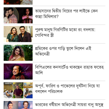
তাহসানের দ্বিতীয় বিয়ের পর লাইভে কেন
কান্না মিথিলার?
পুরুষ মানুষ গিরগিটির মতো রং বদলায়:
গোবিন্দর স্ত্রী
শ্রমিকের ওপর গাড়ি তুলে দিলেন এই
অভিনেত্রী
বিপিএলের কনসার্টেও থাকছেন রাহাত ফতেহ
আলি
অপূর্ব, ফারিণ ও পাভেলের দুর্ঘটনা নিয়ে যা
বললেন পরিচালক
ভারতের বর্ষীয়ান অভিনেত্রী সায়রা বানু অসুস্থ