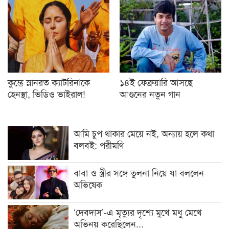
কুম্ভে স্নানরত ক্যাটরিনাকে
১৪ই ফেব্রুয়ারি আসছে
হেনস্থা, ভিডিও ভাইরাল!
আগুনের নতুন গান
আমি চুপ থাকার মেয়ে নই, অন্যায় হলে কথা
বলবই: পরীমণি
বাবা ও স্ত্রীর সঙ্গে তুলনা নিয়ে যা বললেন
অভিষেক
‘দেবদাস’-এ মৃত্যুর দৃশ্যে মুখে মধু মেখে
অভিনয় করেছিলেন...