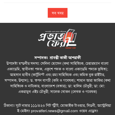
সব খবর
সম্পাদকঃ শ্রাবন্তী কাজী আশরাফী
উপদেষ্টা মন্ডলীর সদস্য: সেলিনা হোসেন (কথা সাহিত্যিক, চেয়ারম্যান বাংলা
একাডেমি, স্বাধীনতা পদক, একুশে পদক ও বাংলা একাডেমি পদকে ভূষিত);
আহসান হাবীব (কার্টুনিস্ট এবং রম্য সাহিত্যিক এবং কমিক বুক রাইটার,
সম্পাদক, উন্মাদ); ড. তপন বাগচী (কবি ও গবেষক); শাহান আরা জাকির (কথা
সাহিত্যিক ও নাট্যকার, বাংলাদেশ বেতার); ডা: হালিম চৌধুরী; ডা: মো:
একরামুল এইচ চৌধুরী; সালেক খোকন (লেখক ও গবেষক)
ঠিকানাঃ স্যুট নাম্বার ১১১/৪২০ পিট স্ট্রীট, মোজাইক টাওয়ার, সিডনী, অস্ট্রেলিয়া
ই-মেইলঃ
provatferi.news@gmail.com
ওয়েব এড্রেসঃ