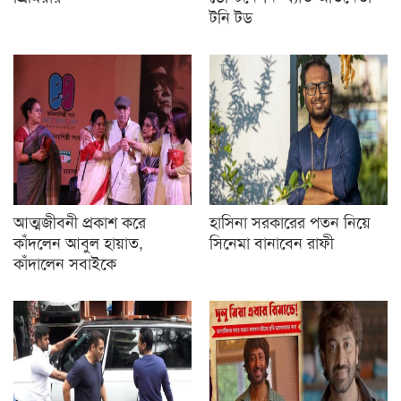
টনি টড
আত্মজীবনী প্রকাশ করে
হাসিনা সরকারের পতন নিয়ে
কাঁদলেন আবুল হায়াত,
সিনেমা বানাবেন রাফী
কাঁদালেন সবাইকে