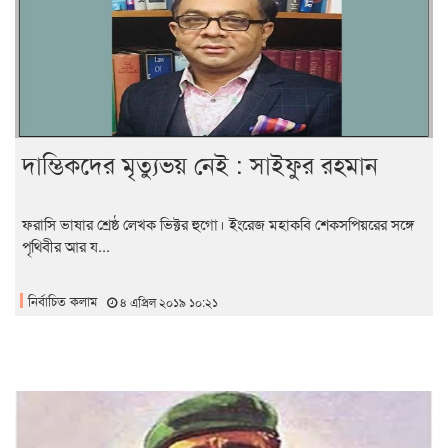
দাম্ভিকদের মৃত্যুভয় নেই : সাইফুর রহমান
ফরাসি ভাষার শ্রেষ্ঠ লেখক ভিক্টর হুগো। ইংরেজ মহাকবি শেকসপিয়রের সঙ্গে
পৃথিবীর আর য...
নির্বাচিত কলাম
৪ এপ্রিল ২০১৯ ১০:২১