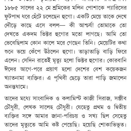
১৮৮৫ সালের ২২ মে শ্রমিকের মলিন পোশাকে প্যারিসের
ফুটপাথ ধরে হেঁটে চলেছেন হুগো। একটি মেয়ে তাকে দেখে
দৌড়ে কাছে এসে বলল— কী আশ্চর্য! তোমাকে তো
দেখতে একদম ভিক্টর হুগোর মতো লাগছে। আমি তো
ভেবেছিলাম কোন কালে মরে গেছেন তিনি। মেয়েটির কথা
শুনে ভয়ে কেঁপে উঠলেন হুগো। তাড়াতাড়ি বাড়ি ফিরে
এলেন। সেদিন রাতেই মৃত্যু হলো ভিক্টর হুগোর। কোরবানি
ঈদের আগে-পরে প্রয়াণ হলো দেশের বেশ কয়েকজন
খ্যাতনামা ব্যক্তির। এ পৃথিবী ছেড়ে তারা পাড়ি জমালেন
অনন্তধামে।
তাদের মধ্যে সাংবাদিক ও কলামিস্ট কাজী সিরাজ, সঞ্জীব
চৌধুরী, লেখক সালেহ চৌধুরী। যেহেতু প্রথম ও দ্বিতীয়
ব্যক্তির সঙ্গে আমার জানা-পরিচয় ও সখ্য ছিল সেহেতু
তাদের মৃত্যুতে আমি কষ্ট পেয়েছি। হয়েছি শোকাভিভূত।