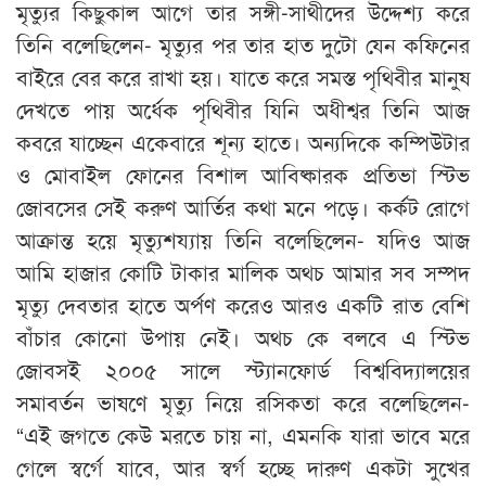
মৃত্যুর কিছুকাল আগে তার সঙ্গী-সাথীদের উদ্দেশ্য করে
তিনি বলেছিলেন- মৃত্যুর পর তার হাত দুটো যেন কফিনের
বাইরে বের করে রাখা হয়। যাতে করে সমস্ত পৃথিবীর মানুষ
দেখতে পায় অর্ধেক পৃথিবীর যিনি অধীশ্বর তিনি আজ
কবরে যাচ্ছেন একেবারে শূন্য হাতে। অন্যদিকে কম্পিউটার
ও মোবাইল ফোনের বিশাল আবিষ্কারক প্রতিভা স্টিভ
জোবসের সেই করুণ আর্তির কথা মনে পড়ে। কর্কট রোগে
আক্রান্ত হয়ে মৃত্যুশয্যায় তিনি বলেছিলেন- যদিও আজ
আমি হাজার কোটি টাকার মালিক অথচ আমার সব সম্পদ
মৃত্যু দেবতার হাতে অর্পণ করেও আরও একটি রাত বেশি
বাঁচার কোনো উপায় নেই। অথচ কে বলবে এ স্টিভ
জোবসই ২০০৫ সালে স্ট্যানফোর্ড বিশ্ববিদ্যালয়ের
সমাবর্তন ভাষণে মৃত্যু নিয়ে রসিকতা করে বলেছিলেন-
“এই জগতে কেউ মরতে চায় না, এমনকি যারা ভাবে মরে
গেলে স্বর্গে যাবে, আর স্বর্গ হচ্ছে দারুণ একটা সুখের