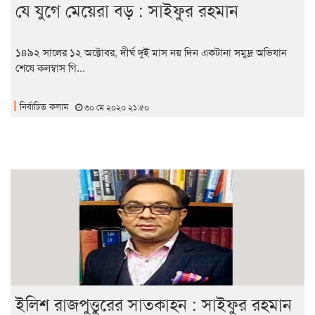
যে যুগে মেয়েরা বড় : সাইফুর রহমান
১৪৯২ সালের ১২ অক্টোবর, দীর্ঘ দুই মাস নয় দিন একটানা সমুদ্র অভিযান
শেষে কলম্বাস গি...
নির্বাচিত কলাম
৩০ মে ২০২০ ২১:৫০
ইলিশ রাজপুত্তুরের সাতকাহন : সাইফুর রহমান