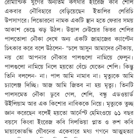
রোমান্টিক যুগের অন্যতম কর্ণধার ইংরেজ কবি শেলি
একবার নৌবিহারে বেড়িয়েছেন ইতালির লেরিচি
উপসাগরে। লিভোরনো নামক একটি স্থান হতে ফেরার সময়
আকাশ ভেঙে ঝড় উঠল। উত্তাল ঢেউয়ের ভিতর শেলির
পালতোলা নৌকা দেখে অন্য একটি জাহাজের ক্যাপ্টেন
চিৎকার করে বলে উঠলেন- “চলে আসুন আমাদের নৌকায়,
নয় তো আপনার নৌকার পালগুলো নামিয়ে ফেলুন।
পালগুলো নামিয়ে নিলে হয়তো বেঁচে যেতেন শেলি। কিন্তু
তিনি বললেন- না। পাল আমি নামাব না। মৃত্যুকে আমি
চ্যালেঞ্জ দিচ্ছি। আজ আমি জিতব না হয় মৃত্যু। তিনটি
পালসমেত নৌকা ডুবে গেল, শেলি, বন্ধু এডওয়ার্ড
উইলিয়াম আর এক কিশোর নাবিককে নিয়ে। মৃত্যুকে তুচ্ছ
জ্ঞান করেছেন বলেই হয়তো আর্নেস্ট হেমিংওয়ে ৬১ বছর
বয়সে কিংবা ইংরেজ কবি সিলভিয়া প্লাত ও রুশ কবি
মায়াকোভস্কি যৌবনের একেবারে মধ্য গগনে আত্মহত্যা