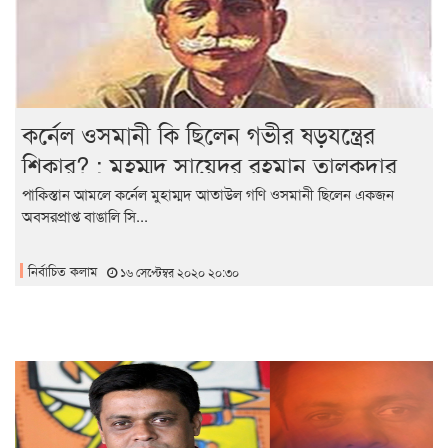
কর্নেল ওসমানী কি ছিলেন গভীর ষড়যন্ত্রের
শিকার? : মুহম্মদ সায়েদুর রহমান তালুকদার
পাকিস্তান আমলে কর্নেল মুহাম্মদ আতাউল গণি ওসমানী ছিলেন একজন
অবসরপ্রাপ্ত বাঙালি সি...
নির্বাচিত কলাম
১৬ সেপ্টেম্বর ২০২০ ২০:৩০