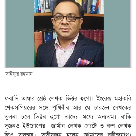
সাইফুর রহমান
ফরাসি ভাষার শ্রেষ্ঠ লেখক ভিক্টর হুগো। ইংরেজ মহাকবি
শেকসপিয়রের সঙ্গে পৃথিবীর আর যে চারজন লেখকের
তুলনা চলে ভিক্টর হুগো তাদের মধ্যে অন্যতম। বাকি
দুজনও ইউরোপের। জার্মান লেখক গ্যেটে ও রুশ লেখক
লিও তলস্তয়। তৃতীয়জন হলেন আমাদের রবীন্দ্রনাথ।