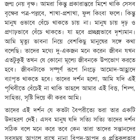
জন্ম নেয় বৃক্ষ। আমরা কিন্তু প্রকারান্তরে মিশে থাকি সেসব
বৃক্ষের পত্র-পল্লবে, শাখা-প্রশাখা, ফুল কিংবা ফলে। কিন্তু
মানুষ ওভাবে বেঁচে থাকতে চায় না। মানুষ চায় দৃঢ় ও
প্রগাঢ়ভাবে বেঁচে থাকতে। যা হবে প্রচ্ছন্নভাবে দৃশ্যমান।
আমি মৃত্যু ভাবনা নিয়ে বেশকিছু মানুষের সঙ্গে কথা
বলেছি। তাদের মধ্যে দু-একজন মনে করেন জীবন যখন
এতটুকুই তখন যে কোনো মূল্যে জীবনকে উপভোগ করতে
হবে। জীবনটাকে সম্পূর্ণ রূপে নিংড়ে আমোদ-আহ্লাদে
ব্যাপৃত থাকতে হবে। তাদের দর্শন হলো, আমি যদি এই
পৃথিবীতে বেঁচেই না থাকি তাহলে আমার এই বিত্ত, শিল্প,
সাহিত্য, সৃষ্টি দিয়ে কী করব আমি।
তাদের এই দর্শন যে কতটা বৈপরীত্যে ভরা তার একটি
উদাহরণ দেই। এসব মানুষ যদি সত্যি সত্যি তাদের দর্শন
সঠিক বলে মনে করে তবে কেন তারা তাদের সন্তানদের
সবসময় আগলে রাখে নানা বিপদ-আপদ ও প্রতিকূলতার