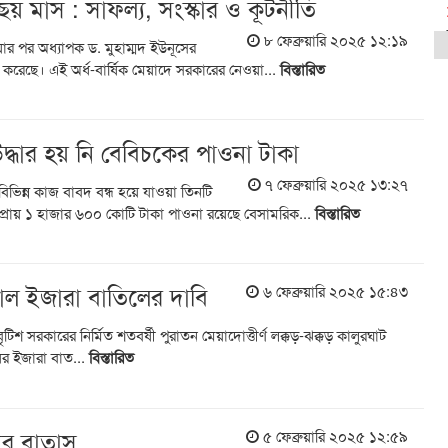
র ছয় মাস : সাফল্য, সংস্কার ও কূটনীতি
৮ ফেব্রুয়ারি ২০২৫ ১২:১৯
েওয়ার পর অধ্যাপক ড. মুহাম্মদ ইউনূসের
্ণ করেছে। এই অর্ধ-বার্ষিক মেয়াদে সরকারের নেওয়া...
বিস্তারিত
্ধার হয় নি বেবিচকের পাওনা টাকা
৭ ফেব্রুয়ারি ২০২৫ ১৩:২৭
িভিন্ন কাজ বাবদ বন্ধ হয়ে যাওয়া তিনটি
 প্রায় ১ হাজার ৬০০ কোটি টাকা পাওনা রয়েছে বেসামরিক...
বিস্তারিত
োল ইজারা বাতিলের দাবি
৬ ফেব্রুয়ারি ২০২৫ ১৫:৪৩
বৃটিশ সরকারের নির্মিত শতবর্ষী পুরাতন মেয়াদোত্তীর্ণ লক্কড়-ঝক্কড় কালুরঘাট
র ইজারা বাত...
বিস্তারিত
কার বাতাস
৫ ফেব্রুয়ারি ২০২৫ ১২:৫৯