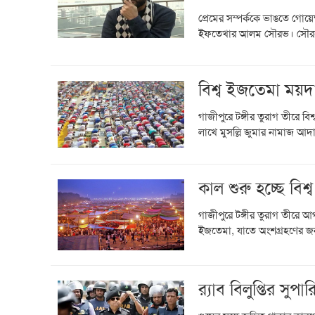
প্রেমের সম্পর্ককে ভাঙতে গোয়
ইফতেখার আলম সৌরভ। সৌরভে
বিশ্ব ইজতেমা ময়দ
গাজীপুরে টঙ্গীর তুরাগ তীরে বি
লাখে মুসল্লি জুমার নামাজ আদা
কাল শুরু হচ্ছে বিশ
গাজীপুরে টঙ্গীর তুরাগ তীরে আগা
ইজতেমা, যাতে অংশগ্রহণের জন্য 
র‍্যাব বিলুপ্তির স