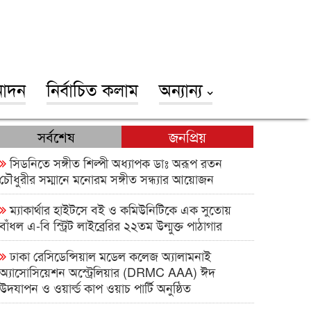
োদন
নির্বাচিত কলাম
অন্যান্য
সর্বশেষ
জনপ্রিয়
সিডনিতে সঙ্গীত শিল্পী অধ্যাপক ডাঃ অরূপ রতন
চৌধুরীর সম্মানে মনোরম সঙ্গীত সন্ধ্যার আয়োজন
ম্যাকার্থার হাইটসে বই ও কমিউনিটিকে এক সুতোয়
বাঁধল এ-বি স্ট্রিট লাইব্রেরির ২২তম উন্মুক্ত পাঠাগার
ঢাকা রেসিডেন্সিয়াল মডেল কলেজ অ্যালামনাই
অ্যাসোসিয়েশন অস্ট্রেলিয়ার (DRMC AAA) ঈদ
উদযাপন ও ওয়ার্ল্ড কাপ ওয়াচ পার্টি অনুষ্ঠিত