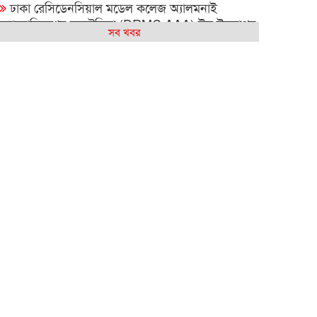
ঢাকা রেসিডেনসিয়াল মডেল কলেজ অ্যালমনাই
অ্যাসোসিয়েশন অস্ট্রেলিয়া (DRMC AAA) ঈদ উদযাপন
সব খবর
এবং বিশ্বকাপ ম্যাচ দেখার আসর ২০২৬
সিআরপি পরিদর্শনে অস্ট্রেলিয়াপ্রবাসী কামাল পাশা,
প্রতিবন্ধী সেবায় দুই দেশের মধ্যে সহযোগিতা বাড়ানোর
ওপর গুরুত্বারোপ
বন্ধু – সাংস্কৃতিক বুদ্ধিমত্তার সামাজিক ক্যাফে সিডনিতে
বহুসাংস্কৃতিক ঐক্যের বার্তা দিল
আমার কিছু কষ্ট আছে : শাহান আরা জাকির পারুল
সিডনিতে রেজওয়ানা চৌধুরী বন্যার কনসার্ট—
রবীন্দ্রজয়ন্তীতে সুর, সংস্কৃতি ও আবেগের এক অনন্য সন্ধ্যা
সিডনিতে রবীন্দ্রজয়ন্তীতে কমিউনিটি সাংবাদিকতায়
সম্মাননা পেলেন নাইম আবদুল্লাহ
সিডনিতে জাহাঙ্গীরনগর বিশ্ববিদ্যালয় অ্যালামনাইদের