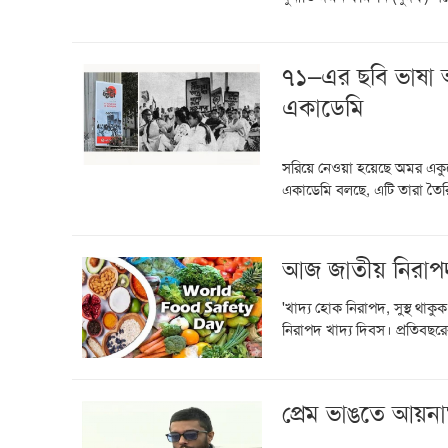
৭১–এর ছবি ভাষা 
একাডেমি
সরিয়ে নেওয়া হয়েছে অমর একুশে
একাডেমি বলছে, এটি তারা তৈরি
আজ জাতীয় নিরাপদ
'খাদ্য হোক নিরাপদ, সুস্থ থাক
নিরাপদ খাদ্য দিবস। প্রতিবছরের
প্রেম ভাঙতে আয়ন