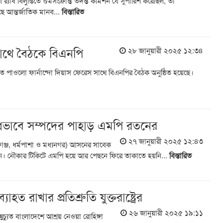
র‍্যাব বিলুপ্তিতে গুমসংক্রান্ত তদন্ত কমিশন যে সুপারিশ করেছিল, তা
ে আন্তর্জাতিক মানব...
বিস্তারিত
ের সাথে বৈঠকে বিএনপি
২৮ জানুয়ারী ২০২৫ ১২:৩৪
ট্রদূত পাওলো ফার্নান্দো দিয়াস ফেরেস সাথে বিএনপির বৈঠক অনুষ্ঠিত হয়েছে।
ধভাবে সম্পদের পাহাড় এমপি রতনের
২৭ জানুয়ারী ২০২৫ ১২:৪৩
লগঞ্জ, ধর্মপাশা ও মধ্যনগর) আসনের সাবেক
। নৌকার টিকিটে এমপি হয়ে আর পেছনে ফিরে তাকাতে হয়নি...
বিস্তারিত
াহত রাখার প্রতিশ্রুতি যুক্তরাষ্ট্রের
২৬ জানুয়ারী ২০২৫ ১৯:১১
ুচ্যুত বাংলাদেশে আশ্রয় নেওয়া রোহিঙ্গা