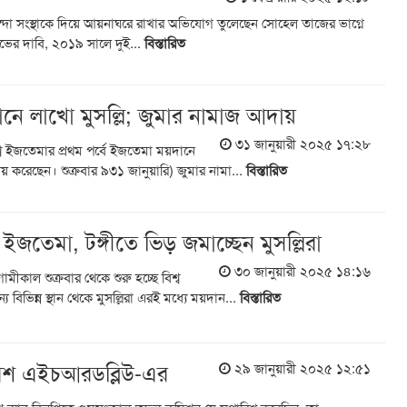
েন্দা সংস্থাকে দিয়ে আয়নাঘরে রাখার অভিযোগ তুলেছেন সোহেল তাজের ভাগ্নে
র দাবি, ২০১৯ সালে দুই...
বিস্তারিত
ানে লাখো মুসল্লি; জুমার নামাজ আদায়
৩১ জানুয়ারী ২০২৫ ১৭:২৮
শ্ব ইজতেমার প্রথম পর্বে ইজতেমা ময়দানে
য় করেছেন। শুক্রবার ৯৩১ জানুয়ারি) জুমার নামা...
বিস্তারিত
্ব ইজতেমা, টঙ্গীতে ভিড় জমাচ্ছেন মুসল্লিরা
৩০ জানুয়ারী ২০২৫ ১৪:১৬
মীকাল শুক্রবার থেকে শুরু হচ্ছে বিশ্ব
বিভিন্ন স্থান থেকে মুসল্লিরা এরই মধ্যে ময়দান...
বিস্তারিত
ুপারিশ এইচআরডব্লিউ-এর
২৯ জানুয়ারী ২০২৫ ১২:৫১