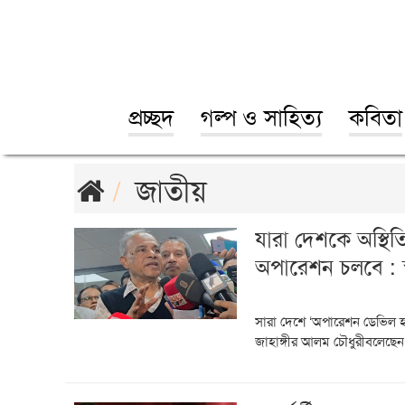
প্রচ্ছদ
গল্প ও সাহিত্য
কবিতা
জাতীয়
যারা দেশকে অস্থিত
অপারেশন চলবে : স্বর
সারা দেশে ‘অপারেশন ডেভিল হান্ট
জাহাঙ্গীর আলম চৌধুরীবলেছেন