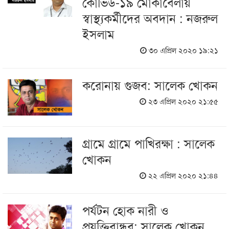
কোভিড-১৯ মোকাবেলায়
স্বাস্থ্যকর্মীদের অবদান : নজরুল
ইসলাম
৩০ এপ্রিল ২০২০ ১৯:২১
করোনায় গুজব: সালেক খোকন
২৩ এপ্রিল ২০২০ ২১:৫৫
গ্রামে গ্রামে পাখিরক্ষা : সালেক
খোকন
২২ এপ্রিল ২০২০ ২১:৪৪
পর্যটন হোক নারী ও
প্রযুক্তিবান্ধব: সালেক খোকন