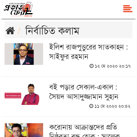
নির্বাচিত কলাম
ইলিশ রাজপুত্তুরের সাতকাহন :
সাইফুর রহমান
১২ মে ২০২০ ২০:১৭
বই পড়ার সেকাল-একাল :
সৈয়দ আসাদুজ্জামান সুহান
১১ মে ২০২০ ২০:৪২
করোনায় আক্রান্তদের প্রতি
নিষ্ঠুরতা বন্ধ হোক : সালেক