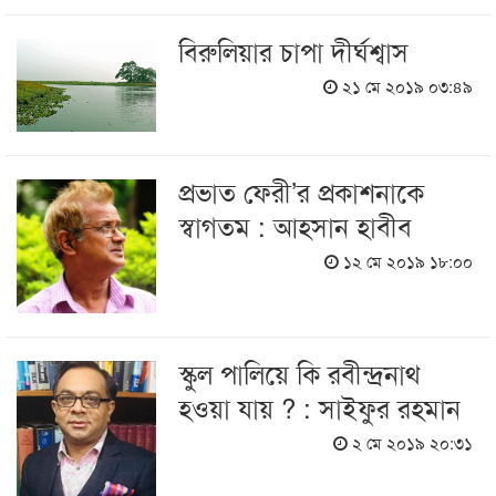
বিরুলিয়ার চাপা দীর্ঘশ্বাস
২১ মে ২০১৯ ০৩:৪৯
প্রভাত ফেরী’র প্রকাশনাকে
স্বাগতম : আহসান হাবীব
১২ মে ২০১৯ ১৮:০০
স্কুল পালিয়ে কি রবীন্দ্রনাথ
হওয়া যায় ? : সাইফুর রহমান
২ মে ২০১৯ ২০:৩১