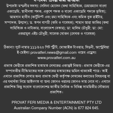
সম্পাদকঃ শ্রাবন্তী কাজী আশরাফী
আমার কিছু কষ্ট আছে : শাহান আরা জাকির পারুল
উপদেষ্টা মন্ডলীর সদস্য: সেলিনা হোসেন (কথা সাহিত্যিক, চেয়ারম্যান বাংলা
একাডেমি, স্বাধীনতা পদক, একুশে পদক ও বাংলা একাডেমি পদকে ভূষিত);
সিডনিতে রেজওয়ানা চৌধুরী বন্যার কনসার্ট—রবীন্দ্রজয়ন্তীতে
আহসান হাবীব (কার্টুনিস্ট এবং রম্য সাহিত্যিক এবং কমিক বুক রাইটার,
সুর, সংস্কৃতি ও আবেগের এক অনন্য সন্ধ্যা
সম্পাদক, উন্মাদ); ড. তপন বাগচী (কবি ও গবেষক); শাহান আরা জাকির (কথা
সাহিত্যিক ও নাট্যকার, বাংলাদেশ বেতার); ডা: হালিম চৌধুরী; ডা: মো:
সিডনিতে রবীন্দ্রজয়ন্তীতে কমিউনিটি সাংবাদিকতায় সম্মাননা
একরামুল এইচ চৌধুরী; সালেক খোকন (লেখক ও গবেষক)
পেলেন নাইম আবদুল্লাহ
ঠিকানাঃ স্যুট নাম্বার ১১১/৪২০ পিট স্ট্রীট, মোজাইক টাওয়ার, সিডনী, অস্ট্রেলিয়া
সিডনিতে জাহাঙ্গীরনগর বিশ্ববিদ্যালয় অ্যালামনাইদের বর্ণাঢ্য
ই-মেইলঃ
provatferi.news@gmail.com
ওয়েব এড্রেসঃ
বাংলা নববর্ষ উদ্‌যাপন
www.provatferi.com.au
প্রভাত ফেরীতে প্রকাশিত মতামত লেখকের একান্তই নিজস্ব। প্রভাত ফেরীতে-এর
সিডনির রিজেস হোটেলে জাঁকজমকপূর্ণ আয়োজনে অনুষ্ঠিত
সম্পাদকীয় নীতি/মতের সঙ্গে লেখকের মতামতের অমিল থাকতেই পারে। তাই
হলো DRMC AAA–এর লঞ্চিং অনুষ্ঠান
এখানে প্রকাশিত লেখার জন্য প্রভাত ফেরী কর্তৃপক্ষ লেখকের কলামের বিষয়বস্তু বা
এর যথার্থতা নিয়ে আইনগত বা অন্য কোনও ধরনের কোনও দায় নেবে না। এখানে
তুষার কন্যা: তাহমিনা আকতার পাতা
প্রকাশিত কিছু সংবাদ বাংলাদেশের জাতীয় দৈনিক ও বিভিন্ন সাময়িকীর সৌজন্যে
প্রকাশিত।
ডিজিটাল যুগে হানি ট্র্যাপ প্রতারণা: আবেগ, প্রযুক্তি ও ক্ষমতার
আন্তঃসম্পর্কের এক গভীর বিশ্লেষণ
PROVAT FERI MEDIA & ENTERTAINMENT PTY LTD
Australian Company Number (ACN) is 677 824 645.
সিডনিতে গাংচিল মিউজিকের জমকালো আয়োজনে নিরালা