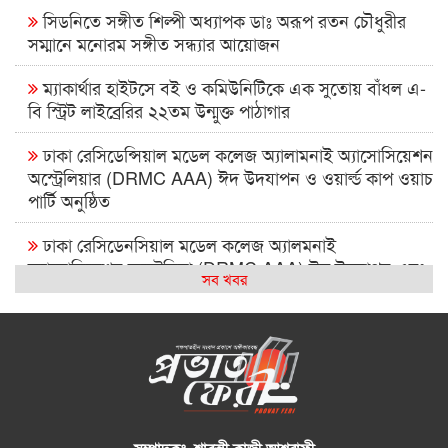
সিডনিতে সঙ্গীত শিল্পী অধ্যাপক ডাঃ অরূপ রতন চৌধুরীর
সম্মানে মনোরম সঙ্গীত সন্ধ্যার আয়োজন
ম্যাকার্থার হাইটসে বই ও কমিউনিটিকে এক সুতোয় বাঁধল এ-
বি স্ট্রিট লাইব্রেরির ২২তম উন্মুক্ত পাঠাগার
ঢাকা রেসিডেন্সিয়াল মডেল কলেজ অ্যালামনাই অ্যাসোসিয়েশন
অস্ট্রেলিয়ার (DRMC AAA) ঈদ উদযাপন ও ওয়ার্ল্ড কাপ ওয়াচ
পার্টি অনুষ্ঠিত
ঢাকা রেসিডেনসিয়াল মডেল কলেজ অ্যালমনাই
অ্যাসোসিয়েশন অস্ট্রেলিয়া (DRMC AAA) ঈদ উদযাপন এবং
সব খবর
বিশ্বকাপ ম্যাচ দেখার আসর ২০২৬
সিআরপি পরিদর্শনে অস্ট্রেলিয়াপ্রবাসী কামাল পাশা, প্রতিবন্ধী
সেবায় দুই দেশের মধ্যে সহযোগিতা বাড়ানোর ওপর গুরুত্বারোপ
বন্ধু – সাংস্কৃতিক বুদ্ধিমত্তার সামাজিক ক্যাফে সিডনিতে
বহুসাংস্কৃতিক ঐক্যের বার্তা দিল