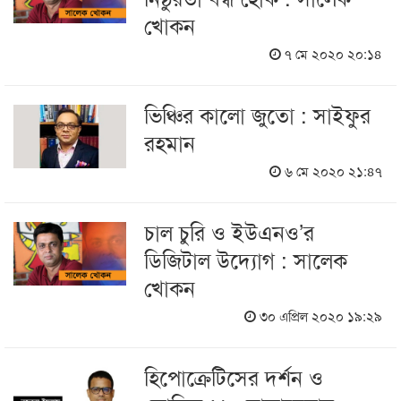
খোকন
৭ মে ২০২০ ২০:১৪
ভিঞ্চির কালো জুতো : সাইফুর
রহমান
৬ মে ২০২০ ২১:৪৭
চাল চুরি ও ইউএনও’র
ডিজিটাল উদ্যোগ : সালেক
খোকন
৩০ এপ্রিল ২০২০ ১৯:২৯
হিপোক্রেটিসের দর্শন ও