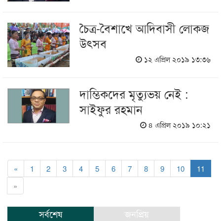
চৈত্র-বৈশাখে আদিবাসী লোকজ
উৎসব
১২ এপ্রিল ২০১৯ ১৩:৩৬
দাম্ভিকদের মৃত্যুভয় নেই :
সাইফুর রহমান
৪ এপ্রিল ২০১৯ ১০:২১
«
1
2
3
4
5
6
7
8
9
10
11
»
সর্বশেষ
জনপ্রিয়