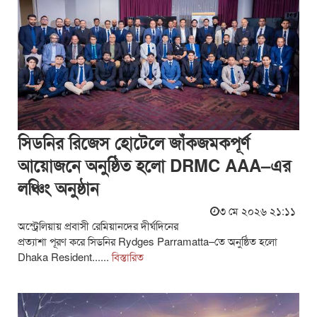
সিডনির রিজেস হোটেলে জাঁকজমকপূর্ণ
আয়োজনে অনুষ্ঠিত হলো DRMC AAA–এর
লঞ্চিং অনুষ্ঠান
৩ মে ২০২৬ ২১:১১
অস্ট্রেলিয়ায় প্রবাসী রেমিয়ানদের দীর্ঘদিনের
প্রত্যাশা পূরণ করে সিডনির Rydges Parramatta–তে অনুষ্ঠিত হলো
Dhaka Resident......
বিস্তারিত