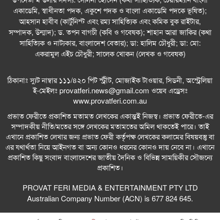
একাডেমি, স্বাধীনতা পদক, একুশে পদক ও বাংলা একাডেমি পদকে ভূষিত);
সিডনিতে রবীন্দ্রজয়ন্তীতে কমিউনিটি সাংবাদিকতায়
আহসান হাবীব (কার্টুনিস্ট এবং রম্য সাহিত্যিক এবং কমিক বুক রাইটার,
সম্মাননা পেলেন নাইম আবদুল্লাহ
সম্পাদক, উন্মাদ); ড. তপন বাগচী (কবি ও গবেষক); শাহান আরা জাকির (কথা
সাহিত্যিক ও নাট্যকার, বাংলাদেশ বেতার); ডা: হালিম চৌধুরী; ডা: মো:
সিডনিতে জাহাঙ্গীরনগর বিশ্ববিদ্যালয় অ্যালামনাইদের
একরামুল এইচ চৌধুরী; সালেক খোকন (লেখক ও গবেষক)
বর্ণাঢ্য বাংলা নববর্ষ উদ্‌যাপন
ঠিকানাঃ স্যুট নাম্বার ১১১/৪২০ পিট স্ট্রীট, মোজাইক টাওয়ার, সিডনী, অস্ট্রেলিয়া
সিডনির রিজেস হোটেলে জাঁকজমকপূর্ণ আয়োজনে অনুষ্ঠিত
ই-মেইলঃ
provatferi.news@gmail.com
ওয়েব এড্রেসঃ
হলো DRMC AAA–এর লঞ্চিং অনুষ্ঠান
www.provatferi.com.au
তুষার কন্যা: তাহমিনা আকতার পাতা
প্রভাত ফেরীতে প্রকাশিত মতামত লেখকের একান্তই নিজস্ব। প্রভাত ফেরীতে-এর
সম্পাদকীয় নীতি/মতের সঙ্গে লেখকের মতামতের অমিল থাকতেই পারে। তাই
এখানে প্রকাশিত লেখার জন্য প্রভাত ফেরী কর্তৃপক্ষ লেখকের কলামের বিষয়বস্তু বা
ডিজিটাল যুগে হানি ট্র্যাপ প্রতারণা: আবেগ, প্রযুক্তি ও
এর যথার্থতা নিয়ে আইনগত বা অন্য কোনও ধরনের কোনও দায় নেবে না। এখানে
ক্ষমতার আন্তঃসম্পর্কের এক গভীর বিশ্লেষণ
প্রকাশিত কিছু সংবাদ বাংলাদেশের জাতীয় দৈনিক ও বিভিন্ন সাময়িকীর সৌজন্যে
প্রকাশিত।
সিডনিতে গাংচিল মিউজিকের জমকালো আয়োজনে নিরালা
হোল্ডিংস বৃহৎ বৈশাখী মেলা
PROVAT FERI MEDIA & ENTERTAINMENT PTY LTD
Australian Company Number (ACN) is 677 824 645.
কমিউনিটি স্ক্রিন – ২০২৬ সিডনি চ্যাপ্টার সফলভাবে
অনুষ্ঠিত