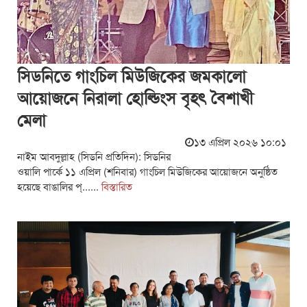
সিডনিতে গাংচিল মিউজিকের জমকালো
আয়োজনে নিরালা হোল্ডিংস বৃহৎ বৈশাখী
মেলা
১৩ এপ্রিল ২০২৬ ১০:০১
নাইম আবদুল্লাহ (সিডনি প্রতিদিন): সিডনির
ওয়ালি পার্কে ১১ এপ্রিল (শনিবার) গাংচিল মিউজিকের আয়োজনে অনুষ্ঠিত
হয়েছে বাঙালির প্......
বিস্তারিত