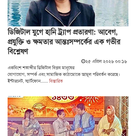
ডিজিটাল যুগে হানি ট্র্যাপ প্রতারণা: আবেগ,
প্রযুক্তি ও ক্ষমতার আন্তঃসম্পর্কের এক গভীর
বিশ্লেষণ
২৫ এপ্রিল ২০২৬ ০০:১৬
একবিংশ শতাব্দীর ডিজিটাল বিপ্লব মানুষের
যোগাযোগ, সম্পর্ক এবং সামাজিক কাঠামোকে আমূল পরিবর্তন করেছে।
ইন্টারনেট, স্মার্টফোন......
বিস্তারিত