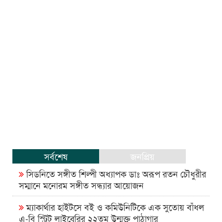
সর্বশেষ
জনপ্রিয়
সিডনিতে সঙ্গীত শিল্পী অধ্যাপক ডাঃ অরূপ রতন চৌধুরীর
সম্মানে মনোরম সঙ্গীত সন্ধ্যার আয়োজন
ম্যাকার্থার হাইটসে বই ও কমিউনিটিকে এক সুতোয় বাঁধল
এ-বি স্ট্রিট লাইব্রেরির ২২তম উন্মুক্ত পাঠাগার