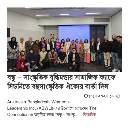
বন্ধু – সাংস্কৃতিক বুদ্ধিমত্তার সামাজিক ক্যাফে
সিডনিতে বহুসাংস্কৃতিক ঐক্যের বার্তা দিল
৭ জুন ২০২৬ ১৮:২১
Australian‑Bangladeshi Women in
Leadership Inc. (ABWLI)‑এর উদ্যোগে রোডসের The
Connection‑এ অনুষ্ঠিত হলো “বন্ধু – সাংস্কৃ......
বিস্তারিত