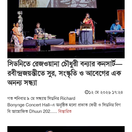
সিডনিতে রেজওয়ানা চৌধুরী বন্যার কনসার্ট—
রবীন্দ্রজয়ন্তীতে সুর, সংস্কৃতি ও আবেগের এক
অনন্য সন্ধ্যা
১২ মে ২০২৬ ১৭:২৪
গত শনিবার ৯ মে সন্ধ্যায় সিডনির Richard
Bonynge Concert Hall–এ অনুষ্ঠিত হলো প্রভাত ফেরী ও সিডনির বিগ
বি আয়োজিত Dhuun 202......
বিস্তারিত