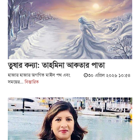
তুষার কন্যা: তাহমিনা আকতার পাতা
হাজার হাজার অগণিত মাইল পথ এবং
৩০ এপ্রিল ২০২৬ ১০:৫৪
সময়ের...
বিস্তারিত