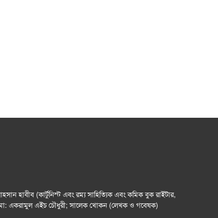
ান হাবীব (কার্টুনিস্ট এবং রম্য সাহিত্যিক এবং কমিক বুক রাইটার,
ডা: মো: একরামুল এইচ চৌধুরী; সালেক খোকন (লেখক ও গবেষক)