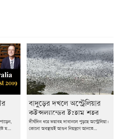
সিডনির রিজেস হোটেলে জাঁকজমকপূর্ণ আয়োজনে
অনুষ্ঠিত হলো DRMC AAA–এর লঞ্চিং অনুষ্ঠান
তুষার কন্যা: তাহমিনা আকতার পাতা
ডিজিটাল যুগে হানি ট্র্যাপ প্রতারণা: আবেগ, প্রযুক্তি
ও ক্ষমতার আন্তঃসম্পর্কের এক গভীর বিশ্লেষণ
সিডনিতে গাংচিল মিউজিকের জমকালো আয়োজনে
নিরালা হোল্ডিংস বৃহৎ বৈশাখী মেলা
কমিউনিটি স্ক্রিন – ২০২৬ সিডনি চ্যাপ্টার
সফলভাবে অনুষ্ঠিত
ীর
বাদুড়ের দখলে অস্ট্রেলিয়ার
কুইন্সল্যান্ডের ইংহাম শহর
াপোড়েন,
দীর্ঘদিন ধরে ভয়াবহ দাবানলে পুড়ছে অস্ট্রেলিয়া।
্ট ম...
কোনো অবস্থায়ই আগুন নিয়ন্ত্রণে আনতে...