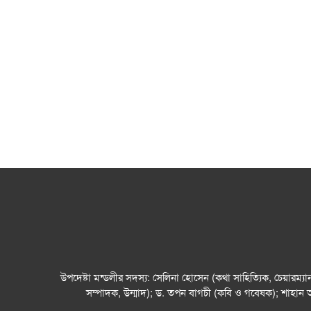
উপদেষ্টা মন্ডলীর সদস্য: সেলিনা হোসেন (কথা সাহিত্যিক, চেয়ারম্
সম্পাদক, উন্মাদ); ড. তপন বাগচী (কবি ও গবেষক); শাহান 