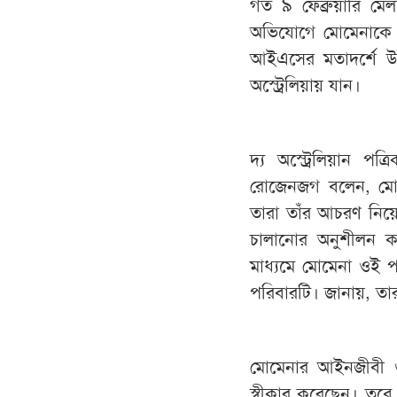
গত ৯ ফেব্রুয়ারি মে
অভিযোগে মোমেনাকে গ
আইএসের মতাদর্শে উদ
অস্ট্রেলিয়ায় যান।
দ্য অস্ট্রেলিয়ান পত্
রোজেনজগ বলেন, মোম
তারা তাঁর আচরণ নিয়ে
চালানোর অনুশীলন 
মাধ্যমে মোমেনা ওই প
পরিবারটি। জানায়, তা
মোমেনার আইনজীবী গ
স্বীকার করেছেন। তবে