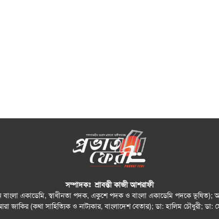
সম্পাদকঃ শ্রাবন্তী কাজী আশরাফী
যান বাংলা একাডেমি, স্বাধীনতা পদক, একুশে পদক ও বাংলা একাডেমি পদকে ভূষিত); আহস
আরা জাকির (কথা সাহিত্যিক ও নাট্যকার, বাংলাদেশ বেতার); ডা: হালিম চৌধুরী; 