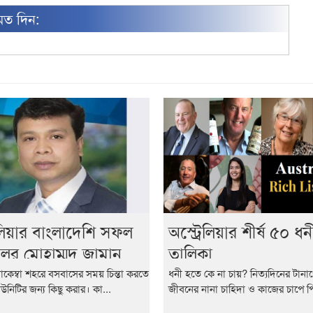
মত দিন:
েলিয়ার বাংলাদেশি সফল
অস্ট্রেলিয়ার শীর্ষ ৫০ ধন
িলর মোহাম্মদ জামান
তালিকা
সাফল্যের গল্প
াকেম্বা শহরে বসবাসের সময় চিন্তা করতে
ধনী হতে কে না চায়? নিত্যদিনের টান
উনিটির জন্য কিছু করার। কা...
জীবনের নানা চাহিদা ও কাজের চাপে পিষ