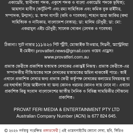
একাডেমি, স্বাধীনতা পদক, একুশে পদক ও বাংলা একাডেমি পদকে ভূষিত);
আহসান হাবীব (কার্টুনিস্ট এবং রম্য সাহিত্যিক এবং কমিক বুক রাইটার,
সম্পাদক, উন্মাদ); ড. তপন বাগচী (কবি ও গবেষক); শাহান আরা জাকির (কথা
সাহিত্যিক ও নাট্যকার, বাংলাদেশ বেতার); ডা: হালিম চৌধুরী; ডা: মো:
একরামুল এইচ চৌধুরী; সালেক খোকন (লেখক ও গবেষক)
ঠিকানাঃ স্যুট নাম্বার ১১১/৪২০ পিট স্ট্রীট, মোজাইক টাওয়ার, সিডনী, অস্ট্রেলিয়া
ই-মেইলঃ
provatferi.news@gmail.com
ওয়েব এড্রেসঃ
www.provatferi.com.au
প্রভাত ফেরীতে প্রকাশিত মতামত লেখকের একান্তই নিজস্ব। প্রভাত ফেরীতে-এর
সম্পাদকীয় নীতি/মতের সঙ্গে লেখকের মতামতের অমিল থাকতেই পারে। তাই
এখানে প্রকাশিত লেখার জন্য প্রভাত ফেরী কর্তৃপক্ষ লেখকের কলামের বিষয়বস্তু বা
এর যথার্থতা নিয়ে আইনগত বা অন্য কোনও ধরনের কোনও দায় নেবে না। এখানে
প্রকাশিত কিছু সংবাদ বাংলাদেশের জাতীয় দৈনিক ও বিভিন্ন সাময়িকীর সৌজন্যে
প্রকাশিত।
PROVAT FERI MEDIA & ENTERTAINMENT PTY LTD
Australian Company Number (ACN) is 677 824 645.
২০২৬ সর্বস্বত্ব সংরক্ষিত
প্রভাতফেরী
| এই ওয়েবসাইটের কোনো লেখা, ছবি, ভিডিও