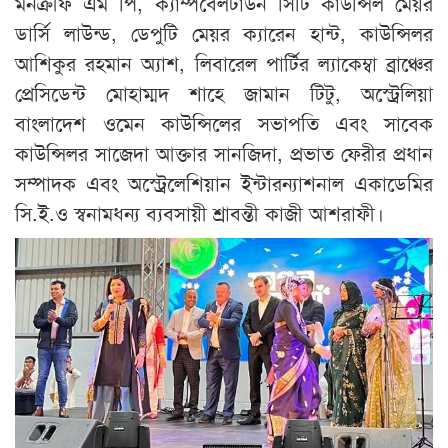
মনক্রীফ এম পি, ক‍্যাম্পবেলটাউন সিটি কাউন্সিল মেয়র
ডার্সি লাউন্ড, ডেপুটি মেয়র ক্যারেন হান্ট, কাউন্সিলর
আশিকুর রহমান অ্যাশ, লিবারেল পার্টির ল্যাকেম্বা ব্রাঞ্চের
প্রেসিডেন্ট মোহাম্মদ শাহে জামান টিটু, অস্ট্রেলিয়া
বাংলাদেশ ওমেন কাউন্সিলের সভাপতি এবং সাবেক
কাউন্সিলর সাজেদা আক্তার সানজিদা, প্রভাত ফেরীর প্রধান
সম্পাদক এবং অস্ট্রেলেশিয়ান ইন্টারন্যাশনাল একাডেমির
সি.ই.ও স্বনামধন্য ব্যবসায়ী শ্রাবন্তী কাজী আশরাফী।