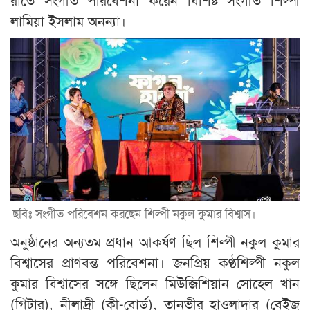
লামিয়া ইসলাম অনন্যা।
ছবিঃ সংগীত পরিবেশন করছেন শিল্পী নকুল কুমার বিশ্বাস।
অনুষ্ঠানের অন্যতম প্রধান আকর্ষণ ছিল শিল্পী নকুল কুমার
বিশ্বাসের প্রাণবন্ত পরিবেশনা। জনপ্রিয় কণ্ঠশিল্পী নকুল
কুমার বিশ্বাসের সঙ্গে ছিলেন মিউজিশিয়ান সোহেল খান
(গিটার), নীলাদ্রী (কী-বোর্ড), তানভীর হাওলাদার (বেইজ