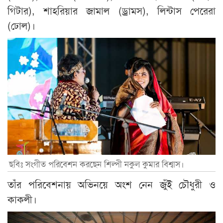
গিটার), শাহরিয়ার জামাল (ড্রামস), লিন্টাস পেরেরা
(ঢোল)।
ছবিঃ সংগীত পরিবেশন করছেন শিল্পী নকুল কুমার বিশ্বাস।
তাঁর পরিবেশনায় অভিনয়ে অংশ নেন জুঁই চৌধুরী ও
কাকলী।