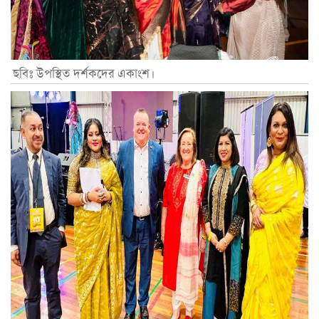
ছবিঃ উপস্থিত দর্শকদের একাংশ।