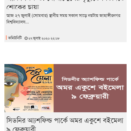
শোকের ছায়া
আজ ২৭ জুলাই (সোমবার) স্থানীয় সময় সকাল সাড়ে নয়টায় জাহাঙ্গীরনগর
বিশ্ববিদ্যালয...
কমিউনিটি
২৭ জুলাই ২০২০ ২২:০৮
সিডনির আ্যশফিল্ড পার্কে অমর একুশে বইমেলা
৯ ফেব্রুয়ারী