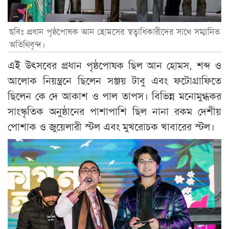
ছবিঃ প্রধান পৃষ্ঠপোষক আন হোমসের স্বত্বাধিকারীদের সাথে সম্মানিত
অতিথিবৃন্দ।
এই উৎসবের প্রধান পৃষ্ঠপোষক ছিল আন হোমস, শব্দ ও
আলোক নিয়ন্ত্রনে ছিলেন সঞ্জয় টাবু এবং ফটোগ্রাফিতে
ছিলেন কে দে আকাশ ও পাল তাপস। বিভিন্ন মনোমুগ্ধকর
সাংস্কৃতিক অনুষ্ঠানের পাশাপাশি ছিল নানা রকম দেশীয়
পোশাক ও জুয়েলারী স্টল এবং মুখরোচক খাবারের স্টল।