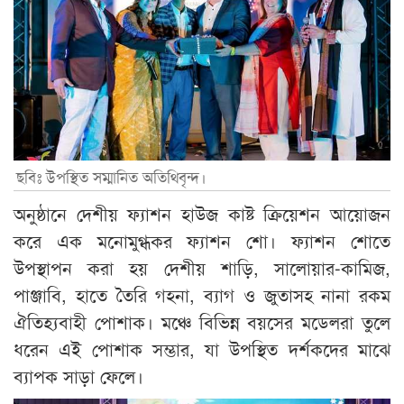
ছবিঃ উপস্থিত সম্মানিত অতিথিবৃন্দ।
অনুষ্ঠানে দেশীয় ফ্যাশন হাউজ কাষ্ট ক্রিয়েশন আয়োজন
করে এক মনোমুগ্ধকর ফ্যাশন শো। ফ্যাশন শোতে
উপস্থাপন করা হয় দেশীয় শাড়ি, সালোয়ার-কামিজ,
পাঞ্জাবি, হাতে তৈরি গহনা, ব্যাগ ও জুতাসহ নানা রকম
ঐতিহ্যবাহী পোশাক। মঞ্চে বিভিন্ন বয়সের মডেলরা তুলে
ধরেন এই পোশাক সম্ভার, যা উপস্থিত দর্শকদের মাঝে
ব্যাপক সাড়া ফেলে।