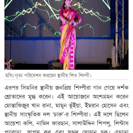
ছবিঃ নৃত্য পরিবেশন করছেন স্থানীয় শিশু শিল্পী।
এরপর সিডনির স্থানীয় জনপ্রিয় শিল্পীরা গান গেয়ে দর্শক
শ্রোতাদের মুগ্ধ করেন। এই আয়োজনে অংশগ্রহন করেন
মোস্তাফিজুর খান রানা, মামুন ভূঁইয়া, ইমরান হোসেন এবং
স্থানীয় সাংস্কৃতিক দল ‘চারু’-র শিল্পীরা। এই দলে ছিলেন
আয়েশা কলি, নামিদ ফারহান, সালাউদ্দিন শিপলু, লিন্টাস
প্যারাডা, তাপস কর এবং সুহৃদ সোহান হক। এছাড়া