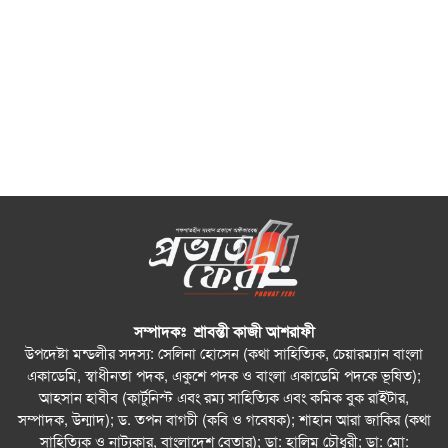
সম্পাদকঃ শ্রাবন্তী কাজী আশরাফী
উপদেষ্টা মন্ডলীর সদস্য: সেলিনা হোসেন (কথা সাহিত্যিক, চেয়ারম্যান বাংলা
একাডেমি, স্বাধীনতা পদক, একুশে পদক ও বাংলা একাডেমি পদকে ভূষিত);
আহসান হাবীব (কার্টুনিস্ট এবং রম্য সাহিত্যিক এবং কমিক বুক রাইটার,
সম্পাদক, উন্মাদ); ড. তপন বাগচী (কবি ও গবেষক); শাহান আরা জাকির (কথা
সাহিত্যিক ও নাট্যকার, বাংলাদেশ বেতার); ডা: হালিম চৌধুরী; ডা: মো: