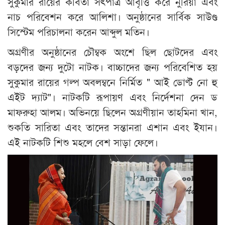
সুকুমার রায়ের কবিতা সৎপাত্র আবৃত্তি করে নুরিয়া এবং
নাচ পরিবেশন করে আলিশা। অনুষ্ঠানের সার্বিক সাউণ্ড
সিস্টেম পরিচালনা করেন আব্দুল মতিন।
অগ্রণীর অনুষ্ঠানের চৌম্বক অংশে ছিল ছোটদের এবং
বড়দের জন্য দুটো নাটক। বাচ্চাদের জন্য পরিবেশিত হয়
সুকুমার রায়ের গল্প অবলম্বনে নির্মিত " আই ডোণ্ট নো হু
এইট দ্যাট"। নাটকটি রূপায়ণ এবং নির্দেশনা দেন ড
মাফরুহা আলম। অভিনয়ে ছিলেন অগ্রণীয়ান তাহমিনা খান,
শুকতি সারিতা এবং তাদের সন্তানরা এশান এবং ইযান।
এই নাটকটি শিশু মহলে বেশ সাড়া ফেলে।