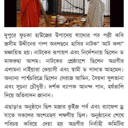
দুপুরে ফুচকা হাউজের উপাদেয় খাদ্যের পর পল্লী কবি
জসীম উদ্দীনের গল্প অবলম্বনে হাসির নাটক" আট কলা"
মঞ্চায়িত হয়। নাটকের রূপায়ণ এবং নির্দেশনায় ছিলেন ড
মাফরুহা আলম। নাটকের শ্রেষ্ঠাংশে ছিলেন অগ্রণীর
এলামনা নাইয়ারা কেয়াসী এবং স্বামী ড সাদাত আহমেদ।
অন্যান্য পার্শ্বচরিত্রে ছিলেন সেরাজ আমিন, সৈয়দা সুলতানা
এবং সুচনা চৌধুরী। দর্শক ব্যাপক আনন্দ পান, হর্ষতালি
দিয়ে অভিবাদন জানান।
এছাড়াও অনুষ্ঠানে ছিল মজার কুইজ পর্ব এবং র‍্যাফেল ড্র
যাতে সকলের অংশগ্রহণ লক্ষণীয় ছিল। অনুষ্ঠানের শেষে
পরিচয় করিয়ে দেয়া হয় অগ্রণীর নির্বাহী কমিটির