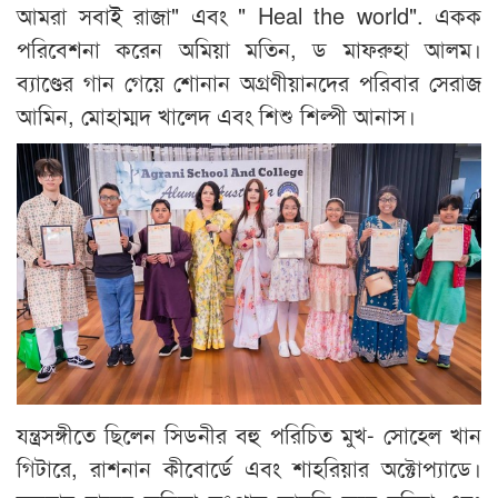
আমরা সবাই রাজা" এবং " Heal the world". একক
পরিবেশনা করেন অমিয়া মতিন, ড মাফরুহা আলম।
ব্যাণ্ডের গান গেয়ে শোনান অগ্রণীয়ানদের পরিবার সেরাজ
আমিন, মোহাম্মদ খালেদ এবং শিশু শিল্পী আনাস।
যন্ত্রসঙ্গীতে ছিলেন সিডনীর বহু পরিচিত মুখ- সোহেল খান
গিটারে, রাশনান কীবোর্ডে এবং শাহরিয়ার অক্টোপ্যাডে।