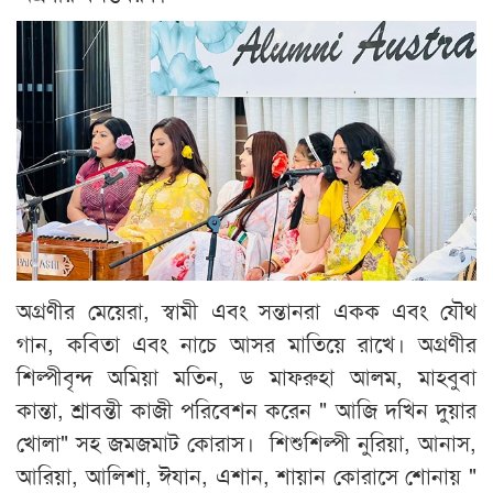
অগ্রণীর মেয়েরা, স্বামী এবং সন্তানরা একক এবং যৌথ
গান, কবিতা এবং নাচে আসর মাতিয়ে রাখে। অগ্রণীর
শিল্পীবৃন্দ অমিয়া মতিন, ড মাফরুহা আলম, মাহবুবা
কান্তা, শ্রাবন্তী কাজী পরিবেশন করেন " আজি দখিন দুয়ার
খোলা" সহ জমজমাট কোরাস। শিশুশিল্পী নুরিয়া, আনাস,
আরিয়া, আলিশা, ঈযান, এশান, শায়ান কোরাসে শোনায় "