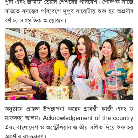
পুরী এবং জমিয়ে তোলে শৈশবের পরিবেশ। শৈল্পিক সাজে
সজ্জিত বসন্তের পরিবেশে দুপুর বারোটায় শুরু হয় অগ্রণীর
বর্ণাঢ্য সাংস্কৃতিক আয়োজন।
অনুষ্ঠানে প্রাঞ্জল উপস্থাপনা করেন শ্রাবন্তী কাজী এবং ড
মাফরুহা আলম। Acknowledgement of the country
এবং বাংলাদেশ ও অস্ট্রেলিয়ার জাতীয় সঙ্গীত দিয়ে শুরু হয়
অগ্রণীর বসন্তবরণ।