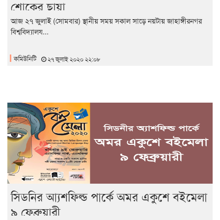
শোকের ছায়া
আজ ২৭ জুলাই (সোমবার) স্থানীয় সময় সকাল সাড়ে নয়টায় জাহাঙ্গীরনগর
বিশ্ববিদ্যালয...
কমিউনিটি
২৭ জুলাই ২০২০ ২২:০৮
সিডনির আ্যশফিল্ড পার্কে অমর একুশে বইমেলা
৯ ফেব্রুয়ারী