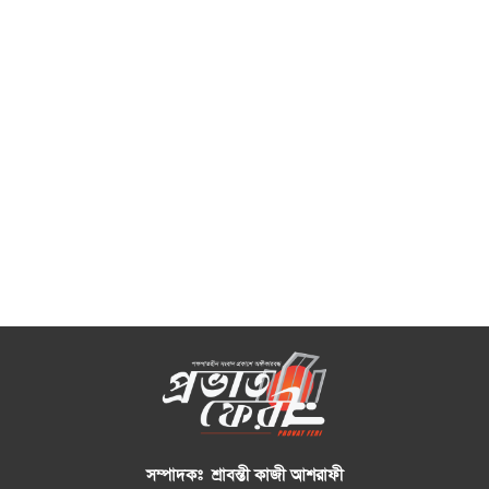
সম্পাদকঃ শ্রাবন্তী কাজী আশরাফী