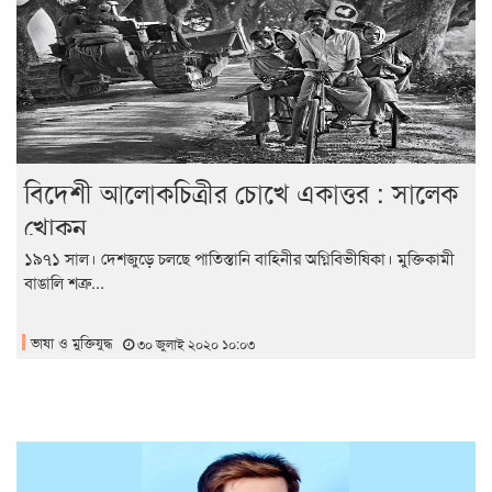
বিদেশী আলোকচিত্রীর চোখে একাত্তর : সালেক
খোকন
১৯৭১ সাল। দেশজুড়ে চলছে পাতিস্তানি বাহিনীর অগ্নিবিভীষিকা। মুক্তিকামী
বাঙালি শত্রু...
ভাষা ও মুক্তিযুদ্ধ
৩০ জুলাই ২০২০ ১০:০৩