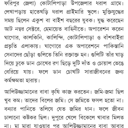
ফরিপুর জেলা) কোটালিপাড়া উপজেলার ধরাল গ্রামে।
লেখাপড়ায় হাতেখড়ি ধরাল প্রাইমারি স্কুলে। মুক্তিযুদ্ধের
সময় ছিলেন একুশ বা বাইশ বছরের যুবক। যুদ্ধ করেছেন
আট নম্বর সেক্টরে, হেমায়েত বাহিনীতে। অপারেশন করেন
ঘাগোর, কালকিনি, কালিন্দি, কোটালিপাড়া ও বাঁশবাইরা
প্রভৃতি এলাকায়। ঘাগোরে এক অপারেশনে পাকিস্তানি
সেনাদের ছোঁড়া গুলিতে তিনি রক্তাক্ত হন। গুলিটি তাঁর ঘাড়
দিয়ে ঢুকে ডান চোখের রগ ছিড়ে দুটি দাঁত ও চোয়াল ভেঙে
বেরিয়ে যায়। ফলে ডান চোখটি সারাজীবনের জন্য
কর্মক্ষমতা হারায়।
আলিউজ্জামানের বাবা কৃষি কাজ করতেন। জমি-জমা ছিল
খুব কম। তাদের বিলের জমি। সে জমিতে ফসল হতো না।
বন্যার পানিতে তলিযে যেত জমির ধান। ফলে জীবন
চালানো কষ্টকর ছিল। দুপুরে খেলে বিকেলে খাবার মিলত
না। মা মারা যাওয়ার পর আলিউজ্জামানের বাবা আবার