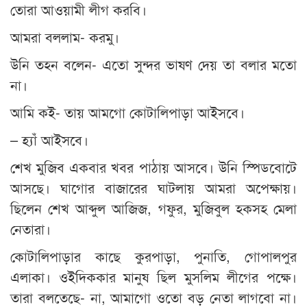
তোরা আওয়ামী লীগ করবি।
আমরা বললাম- করমু।
উনি তহন বলেন- এতো সুন্দর ভাষণ দেয় তা বলার মতো
না।
আমি কই- তায় আমগো কোটালিপাড়া আইসবে।
– হ্যাঁ আইসবে।
শেখ মুজিব একবার খবর পাঠায় আসবে। উনি স্পিডবোটে
আসছে। ঘাগোর বাজারের ঘাটলায় আমরা অপেক্ষায়।
ছিলেন শেখ আব্দুল আজিজ, গফুর, মুজিবুল হকসহ মেলা
নেতারা।
কোটালিপাড়ার কাছে কুরপাড়া, পুনাতি, গোপালপুর
এলাকা। ওইদিককার মানুষ ছিল মুসলিম লীগের পক্ষে।
তারা বলতেছে- না, আমাগো ওতো বড় নেতা লাগবো না।