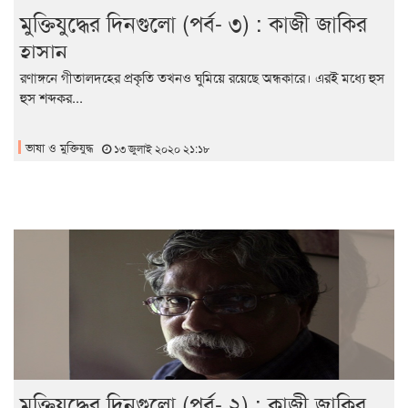
মুক্তিযুদ্ধের দিনগুলো (পর্ব- ৩) : কাজী জাকির
হাসান
রণাঙ্গনে গীতালদহের প্রকৃতি তখনও ঘুমিয়ে রয়েছে অন্ধকারে। এরই মধ্যে হুস
হুস শব্দকর...
ভাষা ও মুক্তিযুদ্ধ
১৩ জুলাই ২০২০ ২১:১৮
মুক্তিযুদ্ধের দিনগুলো (পর্ব- ২) : কাজী জাকির