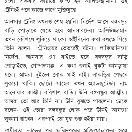
চলে। একবার ফায়ারে ফাস্ট হন আলিউজ্জামান। ওই
ট্রেনিংই পরে কাজে লাগে মুক্তিযুদ্ধে।
আনসার ট্রেনিং তখনও শেষ হয়নি। নির্দেশ আসে বঙ্গবন্ধুর
বাড়ি পোড়াতে যেতে হবে আনসারদের। আলিউজ্জামান
তখন কৌশলে লুকিয়ে থাকে। ওইদিনের কথা বলতে গিয়ে
তিনি বলেন, “ট্রেনিংয়ের ভেতরেই ঘটনা। পাকিস্তানিগো
নির্দেশ, আনসার গো যাইতে হবে বঙ্গবন্ধুর বাড়ি
পোড়াইতে, গোপালগঞ্জ। এ কথা শুনাই বুকটা কামড়ায়া
ধরে। আমরা দুইজন লোক যাই নাই। লাকড়ির পেছনে
লুকায়া থাকি। ছোটো সাহেব তখন অ্যাডজুটেন্ট। নাম
আনোয়ার কাজী। বরিশাল বাড়ি। উনি বঙ্গবন্ধুর আত্মীয়।
আমরা তো আর চিনি না। উনি বুঝতে পারলেন। ডেকে
বলেন- ওই তোরা বঙ্গবন্ধুর লোক পরে উনিই আমগো
লুকায়া রাখেন। এরপরই তো যুদ্ধ শুরু হইয়া যায়।
স্বাধীনতা লাভের পর ফরিদপুরের মুক্তিযোদ্ধাদের সঙ্গে