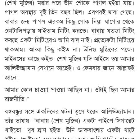
(শেখ মুজিব) মরার পরে উনি শোকে পাগল হইয়া যায়।
পাগল অবস্থায় দুই তিন বছর ছিল। এরপরই মারা গেছে।
বাবার জন্য পাগল এরকম কিছু লোক নিয়া ঘাগোর থেকে
কোটালিপড়ায় যাইতাম মিটিং করতে। বাবায় যতডা মিটিং
করছে একটা মিটিংয়েও আমি বাদ নাই। প্রত্যেকটা মিটিংয়ে
থাকতাম। আব্বা কিছু কইত না। উনিও মুজিবের পক্ষে।
মাইনসের কাছে কইত- শেখ মুজিব যদি আইসে তয় আমার
আলিউজ্জামান সেখানে আছেই। ও কেমবায় জানে আল্লাহই
জানে।
আমার কোন চাওয়া-পাওয়া আছিল না। ওটাই ছিল আমার
রাজনীতি।”
বঙ্গবন্ধুর সঙ্গে একদিনের ঘটনা তুলে ধরেন আলিউজ্জামান।
তাঁর ভাষায়- “বাবায় (শেখ মুজিব) একটা পাইপে সিগারেট
খাইতো। খুব ঘ্রাণ হইত। উনি ডাকবাংলায় একটা খাটে
শুইত। ‘আইসো’ বলে আমারে ডাকত। আমি খাটের কান্দায়