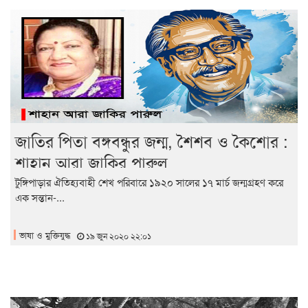
জাতির পিতা বঙ্গবন্ধুর জন্ম, শৈশব ও কৈশোর :
শাহান আরা জাকির পারুল
টুঙ্গিপাড়ার ঐতিহ্যবাহী শেখ পরিবারে ১৯২০ সালের ১৭ মার্চ জন্মগ্রহণ করে
এক সন্তান-...
ভাষা ও মুক্তিযুদ্ধ
১৯ জুন ২০২০ ২২:০১