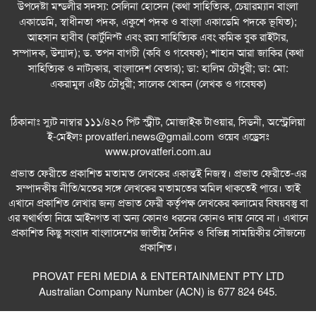
উপদেষ্টা মন্ডলীর সদস্য: সেলিনা হোসেন (কথা সাহিত্যিক, চেয়ারম্যান বাংলা
একাডেমি, স্বাধীনতা পদক, একুশে পদক ও বাংলা একাডেমি পদকে ভূষিত);
আহসান হাবীব (কার্টুনিস্ট এবং রম্য সাহিত্যিক এবং কমিক বুক রাইটার,
সম্পাদক, উন্মাদ); ড. তপন বাগচী (কবি ও গবেষক); শাহান আরা জাকির (কথা
সাহিত্যিক ও নাট্যকার, বাংলাদেশ বেতার); ডা: হালিম চৌধুরী; ডা: মো:
একরামুল এইচ চৌধুরী; সালেক খোকন (লেখক ও গবেষক)
ঠিকানাঃ স্যুট নাম্বার ১১১/৪২০ পিট স্ট্রীট, মোজাইক টাওয়ার, সিডনী, অস্ট্রেলিয়া
ই-মেইলঃ
provatferi.news@gmail.com
ওয়েব এড্রেসঃ
www.provatferi.com.au
প্রভাত ফেরীতে প্রকাশিত মতামত লেখকের একান্তই নিজস্ব। প্রভাত ফেরীতে-এর
সম্পাদকীয় নীতি/মতের সঙ্গে লেখকের মতামতের অমিল থাকতেই পারে। তাই
এখানে প্রকাশিত লেখার জন্য প্রভাত ফেরী কর্তৃপক্ষ লেখকের কলামের বিষয়বস্তু বা
এর যথার্থতা নিয়ে আইনগত বা অন্য কোনও ধরনের কোনও দায় নেবে না। এখানে
প্রকাশিত কিছু সংবাদ বাংলাদেশের জাতীয় দৈনিক ও বিভিন্ন সাময়িকীর সৌজন্যে
প্রকাশিত।
PROVAT FERI MEDIA & ENTERTAINMENT PTY LTD
Australian Company Number (ACN) is 677 824 645.