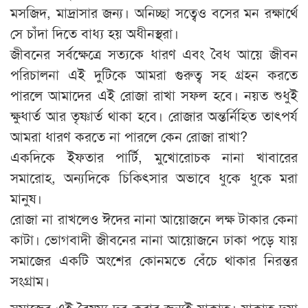
মসজিদ, মাদ্রাসার জন্য। অনিচ্ছা সত্বেও বসের মন রক্ষার্থে
সে চাঁদা দিতে বাধ্য হয় অধীনস্থরা।
জীবনের সর্বক্ষেত্রে সত্যকে ধারণ এবং বৈধ আয়ে জীবন
পরিচালনা এই দুটিকে আমরা গুরুত্ব সহ গ্রহন করতে
পারলে আমাদের এই রোজা রাখা সফল হবে। নয়ত শুধুই
ক্ষুধার্ত আর তৃষ্ণার্ত থাকা হবে। রোজার অন্তর্নিহিত তাৎপর্য
আমরা ধারণ করতে না পারলে কেন রোজা রাখা?
একদিকে ইফতার পার্টি, মুখোরোচক নানা খাবারের
সমারোহ, অন্যদিকে চিকিৎসার অভাবে ধুকে ধুকে মরা
মানুষ।
রোজা না রাখলেও ঈদের নানা আয়োজনে লক্ষ টাকার কেনা
কাটা। ভোগবাদী জীবনের নানা আয়োজনে ঢাকা পড়ে যায়
সমাজের একটি অংশের কোনমতে বেঁচে থাকার নিরন্তর
সংগ্রাম।
সমাজের এই বৈষম্য দূর করার জন্যই যাকাত। যাকাত দয়া