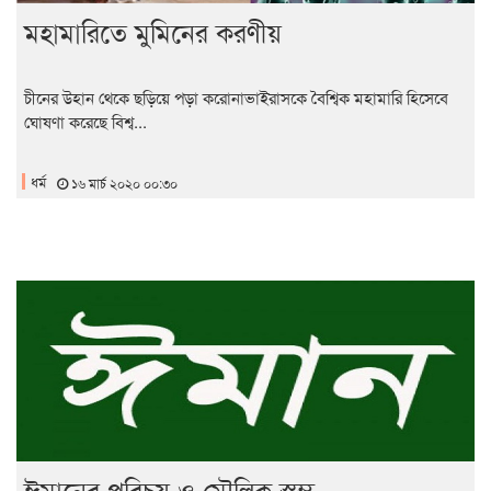
মহামারিতে মুমিনের করণীয়
চীনের উহান থেকে ছড়িয়ে পড়া করোনাভাইরাসকে বৈশ্বিক মহামারি হিসেবে
ঘোষণা করেছে বিশ্ব...
ধর্ম
১৬ মার্চ ২০২০ ০০:৩০
ঈমানের পরিচয় ও মৌলিক স্তম্ভ