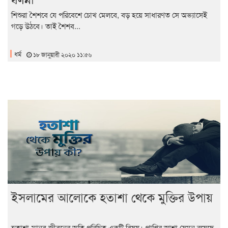
শিশুরা শৈশবে যে পরিবেশে চোখ মেলবে, বড় হয়ে সাধারণত সে অভ্যাসেই
গড়ে উঠবে। তাই শৈশব...
ধর্ম
১৮ জানুয়ারী ২০২০ ১১:৫৬
ইসলামের আলোকে হতাশা থেকে মুক্তির উপায়
হতাশা-মানব জীবনের অতি পরিচিত একটি বিষয়। প্রাপ্তির আশা যেমন রয়েছে