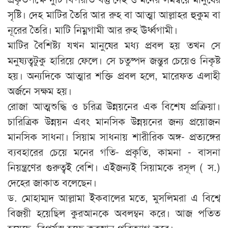
সৃষ্টি। দেহ মাটির তৈরি আর রুহ বা আত্মা আল্লাহর হুকুম বা
নূরের তৈরি। মাটি নিম্নগামী আর রুহ ঊর্ধ্বগামী।
মাটির বৈশিষ্ট্য যখন মানুষের মধ্য প্রবল হয় তখন সে
মনুষ্যত্বটুকু হারিয়ে ফেলে। সে চতুষ্পদ জন্তুর চেয়েও নিকৃষ্ট
হয়। অন্যদিকে আত্মার শক্তি প্রবল হলে, মারেফত এলাহী
অর্জনে সক্ষম হয়।
রোজা আত্মশুদ্ধি ও চরিত্র উন্নয়নের এক বিশেষ প্রক্রিয়া।
চারিত্রিক উন্নয়ন এবং মানসিক উন্নয়নের জন্য প্রয়োজন
মানসিক সাধনা। সিয়াম সাধনায় শারীরিক অঙ্গ- প্রত্যঙ্গের
ব্যবহারের চেয়ে মনের গতি- প্রকৃতি, কামনা - বাসনা
নিয়ন্ত্রণের গুরুত্বই বেশি। এইজন্যই সিয়ামকে রসূল ( স.)
দেহের জাকাত বলেছেন।
ড. মোহাম্মদ আল্লামা ইকবালের মতে, মুসলিমরা এ বিশ্বে
বিজয়ী হয়েছিল কুরআনকে অবলম্বন করে। আজ পতিত
হয়েছে, বিপর্যস্ত হচ্ছে কুরআন পরিত্যাগ করে।