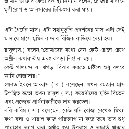
জার্মান ডাক্তার ফেডারিক হ্যানিম্যান বলেন, রোজার মাধ্যমে
মৃগীরোগ ও আলসারের চিকিৎসা করা যায়।
এটা ধৈর্যের মাস। এটা সহানুভূতি প্রদর্শনের মাস।এটা সেই
মাস যে মাসে মুমিন বান্দার রিজিক বাড়িয়ে দেয়া হয়।
রাসূল(স.) বলেন,"তোমাদের মধ্যে যেন কেউ রোজা রেখে
অশ্লীল কথাবার্তায় এবং ঝগড়া লিপ্ত না হয়।
কেউ গালমন্দ বা ঝগড়া বিবাদ করতে চাইলে শুধু বলবে
আমি রোজাদার।"
হযরত ইবনে আব্বাস ( রা.) বলেছেন, যখন রমজান মাস
উপস্থিত হতো তখন রাসূল ( স.) কয়েদীদের মুক্তি দিতেন
এবং প্রত্যেক প্রার্থনাকারীকে দান করতেণ।
নবি করিম ( স.) বলেছেন, কেউ যদি রোজা রেখেও মিথ্যা
কথা বলা ও খারাপ কাজ পরিত্যাগ না করে তবে তার শুধু
পানাহার ত্যাগ করা অর্থাৎ শুধু উপবাস ও তৃষ্ণার্ত থাকার