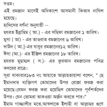
সওম।
এই রমজান মাসেই অধিকাংশ আসমানী কিতাব নাযিল
হয়েছে।
হাদিসের বর্ণনা অনুযায়ী --
হযরত ইব্রাহিম ( আ.) - এর সহিফা রমজানের ১ তারিখ।
মুসা ( আ) - এর তাওরাত রমজানের ৬ তারিখ।
দাউদ ( আ.]-এর যাবুর রমজানের১২ তারিখ।
ঈসা (আ.)- এর ইঞ্জিল রমজানের ১৮ তারিখ।
হযরত মুহাম্মদ ( স.)- এর কুরআন রমজানের পবিত্র
কদরের রাত্রে।
সূরা বাকারার১৮৩ নং আয়াতে আল্লাহতায়ালা বলেন, " হে
ইমানদার ব্যক্তিগণ তোমাদের উপর রোজা ফরজ করা
হয়েছে।যেমন ফরজ করা হয়েছিল তোমাদের পূর্বশর্তদের
উপর। যেন তোমরা তাকওয়া অর্জন করতে পার।"
ইমাম গাজ্জালীর মতে,আখলাকে ইলাহী বা আল্লাহর গুণে