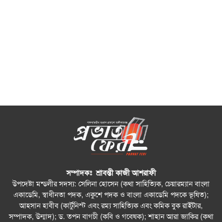
সম্পাদকঃ শ্রাবন্তী কাজী আশরাফী
উপদেষ্টা মন্ডলীর সদস্য: সেলিনা হোসেন (কথা সাহিত্যিক, চেয়ারম্যান বাংলা
একাডেমি, স্বাধীনতা পদক, একুশে পদক ও বাংলা একাডেমি পদকে ভূষিত);
আহসান হাবীব (কার্টুনিস্ট এবং রম্য সাহিত্যিক এবং কমিক বুক রাইটার,
সম্পাদক, উন্মাদ); ড. তপন বাগচী (কবি ও গবেষক); শাহান আরা জাকির (কথা