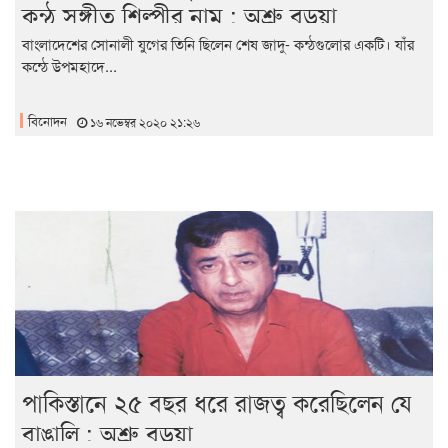
কন্ঠ সঙ্গীত শিল্পীর নাম : অশ্রু বড়ুয়া
বাংলাদেশের সোনালী যুগের তিনি ছিলেন শেষ জাদু- কন্ঠগুলোর একটি। যাঁর
কন্ঠে উপমহাদে...
বিনোদন
১৬ নভেম্বর ২০২০ ২১:২৬
পাকিস্তানে ২৫ বছর ধরে রাজত্ব করেছিলেন যে
বাঙালি : অশ্রু বড়ুয়া