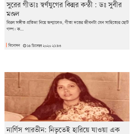
সুরের গীতাঃ স্বর্ণযুগের কিন্নর কন্ঠী : ডঃ সুবীর
মণ্ডল
বিরল সঙ্গীত প্রতিভা নিয়ে জন্মালেও, গীতা দত্তের জীবনটা যেন সাহিত্যের ছোট
গল্প। ক...
বিনোদন
১৪ ডিসেম্বর ২০২০ ২১:৪৩
নার্গিস পারভীন: নিভৃতেই হারিয়ে যাওয়া এক