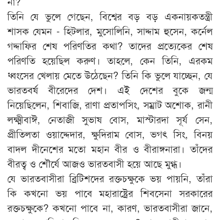
না?
তিনি যে ভুলে গেছেন, বিশ্বের বড় বড় একনায়কতন্ত্রী
শাসক যেমন - হিটলার, মুসোলিনি, সাদ্দাম হুসেন, কর্নেল
গদ্দাফির শেষ পরিণতির কথা? তাদের প্রত্যেকের শেষ
পরিণতি হয়েছিল করুণ। তাহলে, কেন তিনি, এরকম
ধ্বংসের খেলায় মেতে উঠেছেন? তিনি কি ভুলে যাচ্ছেন, যে
ভারতবর্ষ বীরেদের দেশ। এই দেশের বুকে জন্ম
নিয়েছিলেন, শিবাজি, রাণা প্রতাপসিং, সম্রাট অশোক, রানী
লক্ষ্মীবাঈ, নেতাজী সুভাষ বোস, মাস্টারদা সূর্য সেন,
প্রীতিলতা ওয়াদ্দেদার, ক্ষুদিরাম বোস, ভগৎ সিং, বিনয়
বাদল দীনেশের মতো মহান বীর ও বীরাঙ্গনারা। তাঁদের
বীরত্ব ও শৌর্যে আজও ভারতবাসী হয়ে আছে মুগ্ধ।
যে ভারতবাসীরা ব্রিটিশদের রক্তচক্ষুকে ভয় পায়নি, তাঁরা
কি কখনো ভয় পাবে মহারাষ্ট্রের শিবসেনা সরকারের
রক্তচক্ষুকে? কখনো পাবে না, কারণ, ভারতবাসীরা জানে,