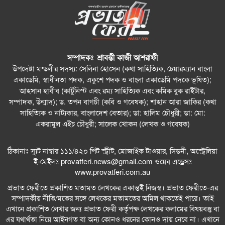
সম্পাদকঃ শ্রাবন্তী কাজী আশরাফী
উপদেষ্টা মন্ডলীর সদস্য: সেলিনা হোসেন (কথা সাহিত্যিক, চেয়ারম্যান বাংলা
একাডেমি, স্বাধীনতা পদক, একুশে পদক ও বাংলা একাডেমি পদকে ভূষিত);
আহসান হাবীব (কার্টুনিস্ট এবং রম্য সাহিত্যিক এবং কমিক বুক রাইটার,
সম্পাদক, উন্মাদ); ড. তপন বাগচী (কবি ও গবেষক); শাহান আরা জাকির (কথা
সাহিত্যিক ও নাট্যকার, বাংলাদেশ বেতার); ডা: হালিম চৌধুরী; ডা: মো:
একরামুল এইচ চৌধুরী; সালেক খোকন (লেখক ও গবেষক)
ঠিকানাঃ স্যুট নাম্বার ১১১/৪২০ পিট স্ট্রীট, মোজাইক টাওয়ার, সিডনী, অস্ট্রেলিয়া
ই-মেইলঃ
provatferi.news@gmail.com
ওয়েব এড্রেসঃ
www.provatferi.com.au
প্রভাত ফেরীতে প্রকাশিত মতামত লেখকের একান্তই নিজস্ব। প্রভাত ফেরীতে-এর
সম্পাদকীয় নীতি/মতের সঙ্গে লেখকের মতামতের অমিল থাকতেই পারে। তাই
এখানে প্রকাশিত লেখার জন্য প্রভাত ফেরী কর্তৃপক্ষ লেখকের কলামের বিষয়বস্তু বা
এর যথার্থতা নিয়ে আইনগত বা অন্য কোনও ধরনের কোনও দায় নেবে না। এখানে