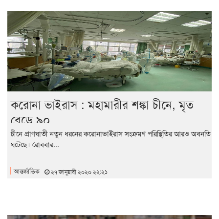
করোনা ভাইরাস : মহামারীর শঙ্কা চীনে, মৃত
বেড়ে ৯০
চীনে প্রাণঘাতী নতুন ধরনের করোনাভাইরাস সংক্রমণ পরিস্থিতির আরও অবনতি
ঘটেছে। রোববার...
আন্তর্জাতিক
২৭ জানুয়ারী ২০২০ ২২:২১