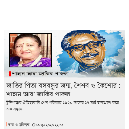
জাতির পিতা বঙ্গবন্ধুর জন্ম, শৈশব ও কৈশোর :
শাহান আরা জাকির পারুল
টুঙ্গিপাড়ার ঐতিহ্যবাহী শেখ পরিবারে ১৯২০ সালের ১৭ মার্চ জন্মগ্রহণ করে
এক সন্তান-...
ভাষা ও মুক্তিযুদ্ধ
১৯ জুন ২০২০ ২২:০১