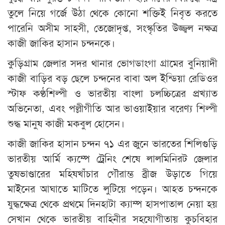
তুলে নিয়ে গর্জে উঠা থেকে কোনো শক্তিই নিবৃত করতে
পারেনি অসীম সাহসী, তেজোদৃপ্ত, সংস্কৃতির উজ্জ্বল নক্ষত্র
কাজী জাকির হাসান চন্দনকে।
কুড়িগ্রাম জেলার সদর থানার ভোগডাংগা গ্রামের বুনিয়াদী
কাজী বাড়ির বড় ছেলে চন্দনের বাবা অল ইন্ডিয়া রেডিওর
স্টাফ কণ্ঠশিল্পী ও ভারতীয় বাংলা চলচ্চিত্রের প্রখ্যাত
অভিনেতা, এবং পল্লীগীতি আর ভাওয়াইয়ার বরেণ্য শিল্পী
শুদ্ধ মানুষ কাজী মকবুল হোসেন।
কাজী জাকির হাসান চন্দন ৭১ এর জুনে ভারতের শিলিগুড়ি
ভারতীয় আর্মি ক্যম্পে ট্রেনিং শেষে লালমিনিরট জেলার
তুষভাণ্ডারের মহিষখাঁচার গৌরাম্ভ ব্রীজ উড়াতে গিয়ে
মাইনের আঘাতে মাটিতে লুটিয়ে পড়েন। আহত চন্দনকে
যুদ্ধক্ষেত্র থেকে প্রথমে দিনহাটা ক্যাম্প হাসপাতাল নেয়া হয়
সেখান থেকে ভারতীয় বাহিনীর সহযোগীতায় কুচবিহার