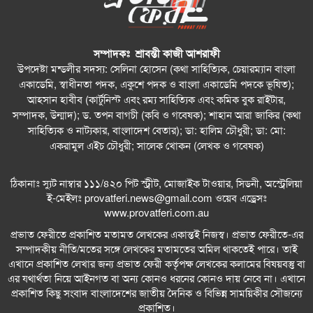
সম্পাদকঃ শ্রাবন্তী কাজী আশরাফী
উপদেষ্টা মন্ডলীর সদস্য: সেলিনা হোসেন (কথা সাহিত্যিক, চেয়ারম্যান বাংলা
একাডেমি, স্বাধীনতা পদক, একুশে পদক ও বাংলা একাডেমি পদকে ভূষিত);
আহসান হাবীব (কার্টুনিস্ট এবং রম্য সাহিত্যিক এবং কমিক বুক রাইটার,
সম্পাদক, উন্মাদ); ড. তপন বাগচী (কবি ও গবেষক); শাহান আরা জাকির (কথা
সাহিত্যিক ও নাট্যকার, বাংলাদেশ বেতার); ডা: হালিম চৌধুরী; ডা: মো:
একরামুল এইচ চৌধুরী; সালেক খোকন (লেখক ও গবেষক)
ঠিকানাঃ স্যুট নাম্বার ১১১/৪২০ পিট স্ট্রীট, মোজাইক টাওয়ার, সিডনী, অস্ট্রেলিয়া
ই-মেইলঃ
provatferi.news@gmail.com
ওয়েব এড্রেসঃ
www.provatferi.com.au
প্রভাত ফেরীতে প্রকাশিত মতামত লেখকের একান্তই নিজস্ব। প্রভাত ফেরীতে-এর
সম্পাদকীয় নীতি/মতের সঙ্গে লেখকের মতামতের অমিল থাকতেই পারে। তাই
এখানে প্রকাশিত লেখার জন্য প্রভাত ফেরী কর্তৃপক্ষ লেখকের কলামের বিষয়বস্তু বা
এর যথার্থতা নিয়ে আইনগত বা অন্য কোনও ধরনের কোনও দায় নেবে না। এখানে
প্রকাশিত কিছু সংবাদ বাংলাদেশের জাতীয় দৈনিক ও বিভিন্ন সাময়িকীর সৌজন্যে
প্রকাশিত।