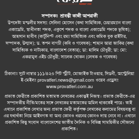
সম্পাদকঃ শ্রাবন্তী কাজী আশরাফী
উপদেষ্টা মন্ডলীর সদস্য: সেলিনা হোসেন (কথা সাহিত্যিক, চেয়ারম্যান বাংলা
একাডেমি, স্বাধীনতা পদক, একুশে পদক ও বাংলা একাডেমি পদকে ভূষিত);
আহসান হাবীব (কার্টুনিস্ট এবং রম্য সাহিত্যিক এবং কমিক বুক রাইটার,
সম্পাদক, উন্মাদ); ড. তপন বাগচী (কবি ও গবেষক); শাহান আরা জাকির (কথা
সাহিত্যিক ও নাট্যকার, বাংলাদেশ বেতার); ডা: হালিম চৌধুরী; ডা: মো:
একরামুল এইচ চৌধুরী; সালেক খোকন (লেখক ও গবেষক)
ঠিকানাঃ স্যুট নাম্বার ১১১/৪২০ পিট স্ট্রীট, মোজাইক টাওয়ার, সিডনী, অস্ট্রেলিয়া
ই-মেইলঃ
provatferi.news@gmail.com
ওয়েব এড্রেসঃ
www.provatferi.com.au
প্রভাত ফেরীতে প্রকাশিত মতামত লেখকের একান্তই নিজস্ব। প্রভাত ফেরীতে-এর
সম্পাদকীয় নীতি/মতের সঙ্গে লেখকের মতামতের অমিল থাকতেই পারে। তাই
এখানে প্রকাশিত লেখার জন্য প্রভাত ফেরী কর্তৃপক্ষ লেখকের কলামের বিষয়বস্তু বা
এর যথার্থতা নিয়ে আইনগত বা অন্য কোনও ধরনের কোনও দায় নেবে না। এখানে
প্রকাশিত কিছু সংবাদ বাংলাদেশের জাতীয় দৈনিক ও বিভিন্ন সাময়িকীর সৌজন্যে
প্রকাশিত।