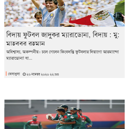
বিদায় ফুটবল জাদুকর ম্যারাডোনা, বিদায় : মু:
মাহবুবুর রহমান
অবিশ্বাস্য, অকল্পনীয়। চলে গেলেন কিংবদন্তি ফুটবলার দিয়াগো আরমান্দো
ম্যারাডোনা! যা...
খেলাধুলা
২৬ নভেম্বর ২০২০ ২২:৩৩