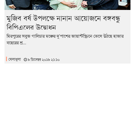
মুজিব বর্ষ উপলক্ষে নানান আয়োজনে বঙ্গবন্ধু
বিপিএলের উদ্বোধন
মিরপুরের সবুজ গালিচার মঞ্চের দু’পাশের জায়ান্টস্ক্রিনে ভেসে উঠছে হাজার
বছেরের শ্র...
খেলাধুলা
৯ ডিসেম্বর ২০১৯ ২১:১০