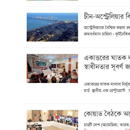
চীন-অস্ট্রেলিয়ার 
অস্ট্রেলিয়াকে বৈশ্বিক কয়লা র
ক্রমবর্ধমান চাহিদা। কূটনৈতি
একাত্তরের ঘাতক দা
স্বাধীনতার সূবর্ণ 
একাত্তরের ঘাতক দালাল নির্মূল 
মার্চ স্থানীয় এক রেস্টুরেন্ট
কোয়াড বৈঠকে অস্ট্র
চারটি দেশ (আমেরিকা, ভারত, জ