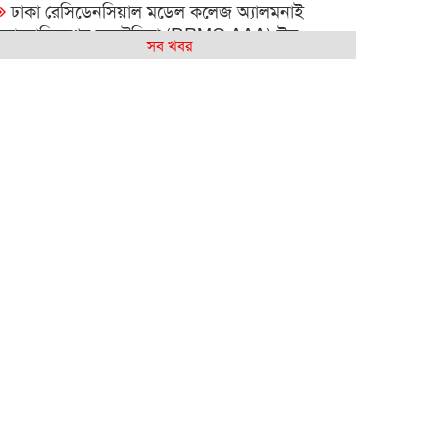
ঢাকা রেসিডেনসিয়াল মডেল কলেজ অ্যালমনাই
অ্যাসোসিয়েশন অস্ট্রেলিয়া (DRMC AAA) ঈদ
সব খবর
উদযাপন এবং বিশ্বকাপ ম্যাচ দেখার আসর ২০২৬
সিআরপি পরিদর্শনে অস্ট্রেলিয়াপ্রবাসী কামাল পাশা,
প্রতিবন্ধী সেবায় দুই দেশের মধ্যে সহযোগিতা বাড়ানোর
ওপর গুরুত্বারোপ
বন্ধু – সাংস্কৃতিক বুদ্ধিমত্তার সামাজিক ক্যাফে সিডনিতে
বহুসাংস্কৃতিক ঐক্যের বার্তা দিল
আমার কিছু কষ্ট আছে : শাহান আরা জাকির পারুল
সিডনিতে রেজওয়ানা চৌধুরী বন্যার কনসার্ট—
রবীন্দ্রজয়ন্তীতে সুর, সংস্কৃতি ও আবেগের এক অনন্য
সন্ধ্যা
সিডনিতে রবীন্দ্রজয়ন্তীতে কমিউনিটি সাংবাদিকতায়
সম্মাননা পেলেন নাইম আবদুল্লাহ