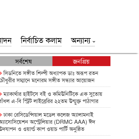
োদন
নির্বাচিত কলাম
অন্যান্য
সর্বশেষ
জনপ্রিয়
সিডনিতে সঙ্গীত শিল্পী অধ্যাপক ডাঃ অরূপ রতন
চৌধুরীর সম্মানে মনোরম সঙ্গীত সন্ধ্যার আয়োজন
ম্যাকার্থার হাইটসে বই ও কমিউনিটিকে এক সুতোয়
বাঁধল এ-বি স্ট্রিট লাইব্রেরির ২২তম উন্মুক্ত পাঠাগার
ঢাকা রেসিডেন্সিয়াল মডেল কলেজ অ্যালামনাই
অ্যাসোসিয়েশন অস্ট্রেলিয়ার (DRMC AAA) ঈদ
উদযাপন ও ওয়ার্ল্ড কাপ ওয়াচ পার্টি অনুষ্ঠিত