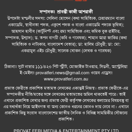
সম্পাদকঃ শ্রাবন্তী কাজী আশরাফী
উপদেষ্টা মন্ডলীর সদস্য: সেলিনা হোসেন (কথা সাহিত্যিক, চেয়ারম্যান বাংলা
একাডেমি, স্বাধীনতা পদক, একুশে পদক ও বাংলা একাডেমি পদকে ভূষিত);
আহসান হাবীব (কার্টুনিস্ট এবং রম্য সাহিত্যিক এবং কমিক বুক রাইটার,
সম্পাদক, উন্মাদ); ড. তপন বাগচী (কবি ও গবেষক); শাহান আরা জাকির (কথা
সাহিত্যিক ও নাট্যকার, বাংলাদেশ বেতার); ডা: হালিম চৌধুরী; ডা: মো:
একরামুল এইচ চৌধুরী; সালেক খোকন (লেখক ও গবেষক)
ঠিকানাঃ স্যুট নাম্বার ১১১/৪২০ পিট স্ট্রীট, মোজাইক টাওয়ার, সিডনী, অস্ট্রেলিয়া
ই-মেইলঃ
provatferi.news@gmail.com
ওয়েব এড্রেসঃ
www.provatferi.com.au
প্রভাত ফেরীতে প্রকাশিত মতামত লেখকের একান্তই নিজস্ব। প্রভাত ফেরীতে-এর
সম্পাদকীয় নীতি/মতের সঙ্গে লেখকের মতামতের অমিল থাকতেই পারে। তাই
এখানে প্রকাশিত লেখার জন্য প্রভাত ফেরী কর্তৃপক্ষ লেখকের কলামের বিষয়বস্তু বা
এর যথার্থতা নিয়ে আইনগত বা অন্য কোনও ধরনের কোনও দায় নেবে না। এখানে
প্রকাশিত কিছু সংবাদ বাংলাদেশের জাতীয় দৈনিক ও বিভিন্ন সাময়িকীর সৌজন্যে
প্রকাশিত।
PROVAT FERI MEDIA & ENTERTAINMENT PTY LTD