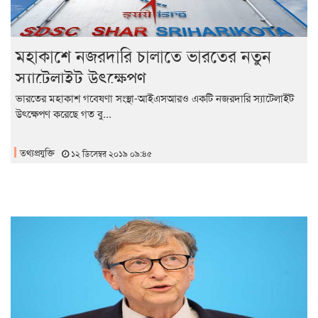
মহাকাশে নজরদারি চালাতে ভারতের নতুন
স্যাটেলাইট উৎক্ষেপণ
ভারতের মহাকাশ গবেষণা সংস্থা-আইএসআরও একটি নজরদারি স্যাটেলাইট
উৎক্ষেপণ করেছে গত বু...
তথ্যপ্রযুক্তি
১২ ডিসেম্বর ২০১৯ ০৯:৪৫