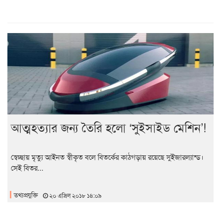
আত্মহত্যার জন্য তৈরি হলো ‘সুইসাইড মেশিন’!
স্বেচ্ছায় মৃত্যু আইনত স্বীকৃত বলে বিতর্কের কাঠগড়ায় রয়েছে সুইজারল্যান্ড।
সেই বিতর...
তথ্যপ্রযুক্তি
২০ এপ্রিল ২০১৮ ১৪:০৯