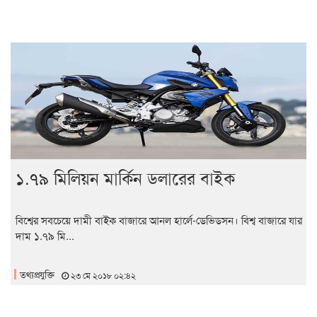
১.৭৯ মিলিয়ন মার্কিন ডলারের বাইক
বিশ্বের সবচেয়ে দামী বাইক বাজারে আনল হার্লে-ডেভিডসন। বিশ্ব বাজারে যার
দাম ১.৭৯ মি...
তথ্যপ্রযুক্তি
২৩ মে ২০১৮ ০২:৪২