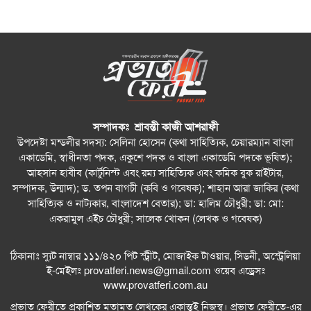
সম্পাদকঃ শ্রাবন্তী কাজী আশরাফী
উপদেষ্টা মন্ডলীর সদস্য: সেলিনা হোসেন (কথা সাহিত্যিক, চেয়ারম্যান বাংলা
একাডেমি, স্বাধীনতা পদক, একুশে পদক ও বাংলা একাডেমি পদকে ভূষিত);
আহসান হাবীব (কার্টুনিস্ট এবং রম্য সাহিত্যিক এবং কমিক বুক রাইটার,
সম্পাদক, উন্মাদ); ড. তপন বাগচী (কবি ও গবেষক); শাহান আরা জাকির (কথা
সাহিত্যিক ও নাট্যকার, বাংলাদেশ বেতার); ডা: হালিম চৌধুরী; ডা: মো:
একরামুল এইচ চৌধুরী; সালেক খোকন (লেখক ও গবেষক)
ঠিকানাঃ স্যুট নাম্বার ১১১/৪২০ পিট স্ট্রীট, মোজাইক টাওয়ার, সিডনী, অস্ট্রেলিয়া
ই-মেইলঃ
provatferi.news@gmail.com
ওয়েব এড্রেসঃ
www.provatferi.com.au
প্রভাত ফেরীতে প্রকাশিত মতামত লেখকের একান্তই নিজস্ব। প্রভাত ফেরীতে-এর