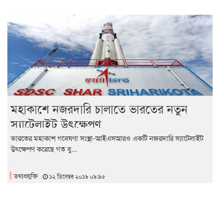
মহাকাশে নজরদারি চালাতে ভারতের নতুন
স্যাটেলাইট উৎক্ষেপণ
ভারতের মহাকাশ গবেষণা সংস্থা-আইএসআরও একটি নজরদারি স্যাটেলাইট
উৎক্ষেপণ করেছে গত বু...
তথ্যপ্রযুক্তি
১২ ডিসেম্বর ২০১৯ ০৯:৪৫