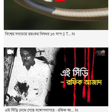
বিশ্বের সবচেয়ে ভয়ংকর বিষধর ১০ সাপ || T... hi
এই সিঁড়ি নেমে গেছে বঙ্গোপসাগরে - রফিক আ... hi