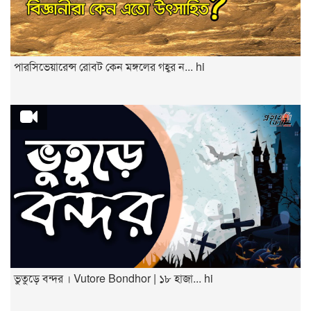
পারসিভেয়ারেন্স রোবট কেন মঙ্গলের গহ্বর ন... hi
ভুতুড়ে বন্দর । Vutore Bondhor | ১৮ হাজা... hi