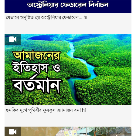
যেভাবে অনুষ্ঠিত হয় অস্ট্রেলিয়ার ফেডারেল... hi
হুমকির মুখে পৃথিবীর ফুসফুস এ্যামাজন বন! hi