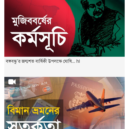
বঙ্গবন্ধু’র জন্মশত বার্ষিকী উপলক্ষে ঘোষি... hi