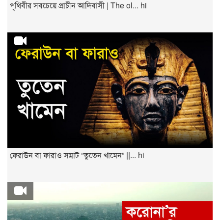
পৃথিবীর সবচেয়ে প্রাচীন আদিবাসী | The ol... hi
ফেরাউন বা ফারাও সম্রাট “তুতেন খামেন” ||... hi