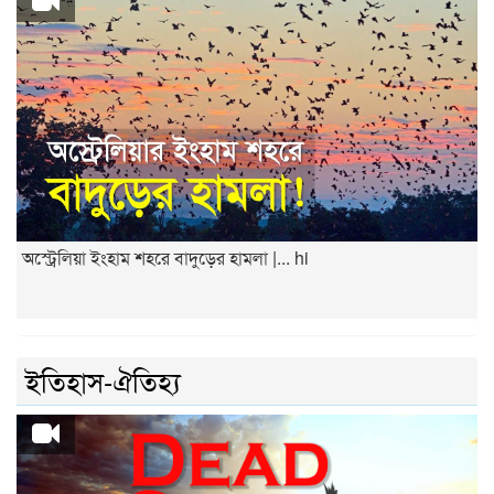
অস্ট্রেলিয়া ইংহাম শহরে বাদুড়ের হামলা |... hi
ইতিহাস-ঐতিহ্য