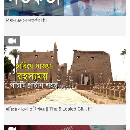
বিমান ভ্রমনে সতর্কতা hi
হারিয়ে যাওয়া ৫টি শহর || The 5 Losted Cit... hi