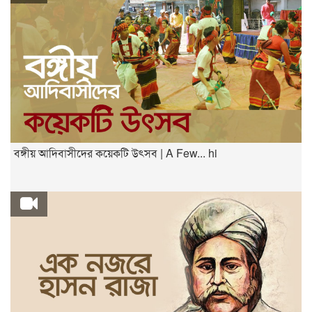
বঙ্গীয় আদিবাসীদের কয়েকটি উৎসব | A Few... hi