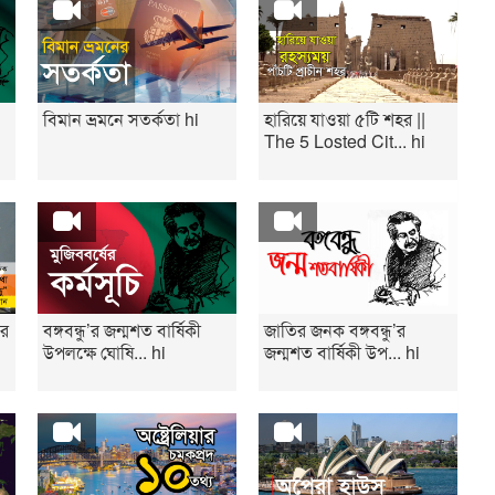
বিমান ভ্রমনে সতর্কতা hi
হারিয়ে যাওয়া ৫টি শহর ||
The 5 Losted Cit... hi
ির
বঙ্গবন্ধু’র জন্মশত বার্ষিকী
জাতির জনক বঙ্গবন্ধু’র
উপলক্ষে ঘোষি... hi
জন্মশত বার্ষিকী উপ... hi