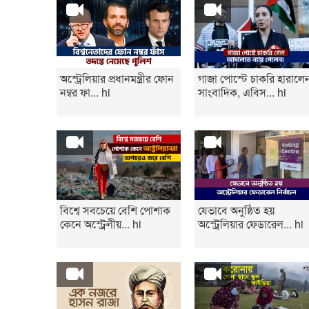
অস্ট্রেলিয়ার প্রধানমন্ত্রীর ফোন
গাজা পোস্টে চাকরি হারালে
নম্বর ফা... hi
সাংবাদিক, এবিস... hi
বিশ্বে সবচেয়ে বেশি পোশাক
যেভাবে অনুষ্ঠিত হয়
কেনে অস্ট্রেলীয়... hi
অস্ট্রেলিয়ার ফেডারেল... hi