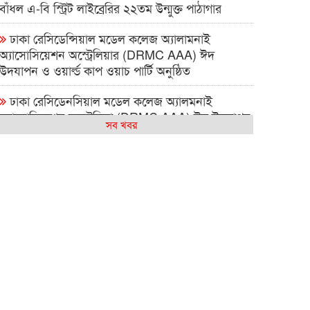
বাঁধল এ-বি স্ট্রিট লাইব্রেরির ২২তম উন্মুক্ত পাঠাগার
ঢাকা রেসিডেন্সিয়াল মডেল কলেজ অ্যালামনাই
অ্যাসোসিয়েশন অস্ট্রেলিয়ার (DRMC AAA) ঈদ
উদযাপন ও ওয়ার্ল্ড কাপ ওয়াচ পার্টি অনুষ্ঠিত
ঢাকা রেসিডেনসিয়াল মডেল কলেজ অ্যালমনাই
অ্যাসোসিয়েশন অস্ট্রেলিয়া (DRMC AAA) ঈদ উদযাপন
সব খবর
এবং বিশ্বকাপ ম্যাচ দেখার আসর ২০২৬
সিআরপি পরিদর্শনে অস্ট্রেলিয়াপ্রবাসী কামাল পাশা,
প্রতিবন্ধী সেবায় দুই দেশের মধ্যে সহযোগিতা বাড়ানোর
ওপর গুরুত্বারোপ
বন্ধু – সাংস্কৃতিক বুদ্ধিমত্তার সামাজিক ক্যাফে সিডনিতে
বহুসাংস্কৃতিক ঐক্যের বার্তা দিল
আমার কিছু কষ্ট আছে : শাহান আরা জাকির পারুল
সিডনিতে রেজওয়ানা চৌধুরী বন্যার কনসার্ট—