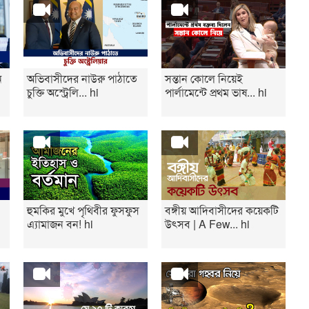
ন
অভিবাসীদের নাউরু পাঠাতে
সন্তান কোলে নিয়েই
চুক্তি অস্ট্রেলি... hi
পার্লামেন্টে প্রথম ভাষ... hi
হুমকির মুখে পৃথিবীর ফুসফুস
বঙ্গীয় আদিবাসীদের কয়েকটি
এ্যামাজন বন! hi
উৎসব | A Few... hi