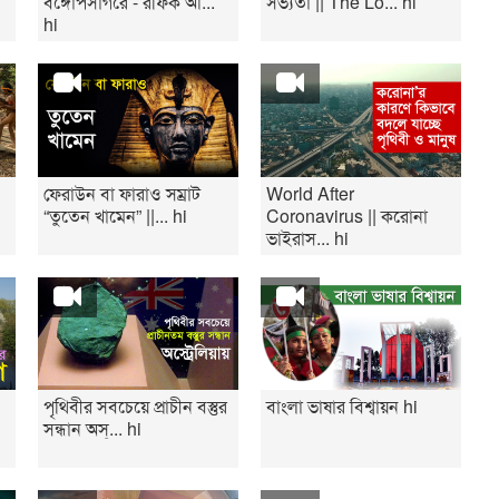
বঙ্গোপসাগরে - রফিক আ...
সভ্যতা || The Lo... hi
hi
ফেরাউন বা ফারাও সম্রাট
World After
“তুতেন খামেন” ||... hi
Coronavirus || করোনা
ভাইরাস... hi
পৃথিবীর সবচেয়ে প্রাচীন বস্তুর
বাংলা ভাষার বিশ্বায়ন hi
সন্ধান অস্... hi