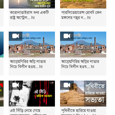
করোনাভাইরাস শুন্য একটি
পারসিভেয়ারেন্স রোবট কেন
রাষ্ট্র অস্ট্রেল... hi
মঙ্গলের গহ্বর ন... hi
আগ্নেয়গিরির অগ্নি লাভার
আগ্নেয়গিরির অগ্নির লাভার
নিচে বিলীন হওয়... hi
নিচে বিলীন হওয... hi
এই সিঁড়ি নেমে গেছে
পৃথিবীতে হারিয়ে যাওয়া