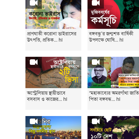
প্রাণঘাতী করোনা ভাইরাসের
বঙ্গবন্ধু’র জন্মশত বার্ষিকী
উৎপত্তি, প্রতিক... hi
উপলক্ষে ঘোষি... hi
অস্ট্রেলিয়ায় স্থায়ীভাবে
“মহাকাব্যের অমরগাঁথা জাত
বসবাস ও কাজের... hi
পিতা বঙ্গবন্ধ... hi