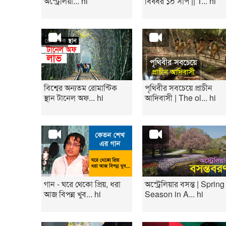
অস্ট্রেলিয়া... hi
বিষধর ১০ সাপ || T... hi
বিশ্বের অন্যতম রোমান্টিক
পৃথিবীর সবচেয়ে প্রাচীন
স্থান টানেল অফ... hi
আদিবাসী | The ol... hi
গান - ঘরে থেকো প্রিয়, ধরা
অস্ট্রেলিয়ার বসন্ত | Spring
আজ বিপন্ন খুব... hi
Season in A... hi