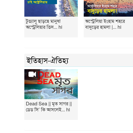
টুভ্যালু ছাড়ছে মানুষ!
অস্ট্রেলিয়া ইংহাম শহরে
অস্ট্রেলিয়ার ভিস... hi
বাদুড়ের হামলা |... hi
ইতিহাস-ঐতিহ্য
Dead Sea || মৃত সাগর ||
ডেড সি’ কি আসলেই... hi