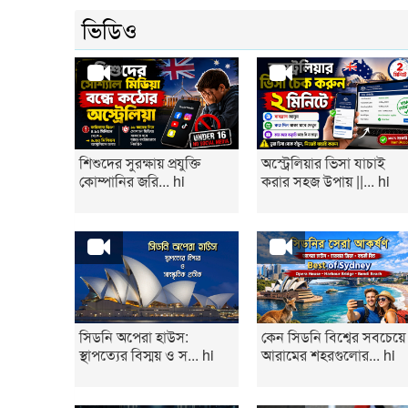
ভিডিও
শিশুদের সুরক্ষায় প্রযুক্তি
অস্ট্রেলিয়ার ভিসা যাচাই
কোম্পানির জরি... hi
করার সহজ উপায় ||... hi
সিডনি অপেরা হাউস:
কেন সিডনি বিশ্বের সবচেয়ে
স্থাপত্যের বিস্ময় ও স... hi
আরামের শহরগুলোর... hi