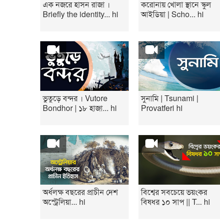
এক নজরে হাসন রাজা ।
করোনায় খোলা স্থানে স্কুল
Briefly the identity... hi
আইডিয়া | Scho... hi
ভুতুড়ে বন্দর । Vutore
সুনামি | Tsunami |
Bondhor | ১৮ হাজা... hi
Provatferi hi
অর্ধলক্ষ বছরের প্রাচীন দেশ
বিশ্বের সবচেয়ে ভয়ংকর
অস্ট্রেলিয়া... hi
বিষধর ১০ সাপ || T... hi