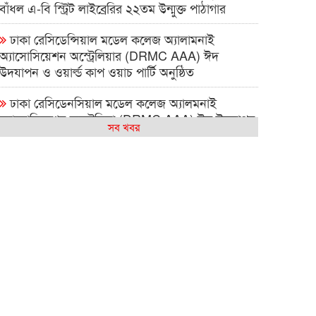
বাঁধল এ-বি স্ট্রিট লাইব্রেরির ২২তম উন্মুক্ত পাঠাগার
ঢাকা রেসিডেন্সিয়াল মডেল কলেজ অ্যালামনাই
অ্যাসোসিয়েশন অস্ট্রেলিয়ার (DRMC AAA) ঈদ
উদযাপন ও ওয়ার্ল্ড কাপ ওয়াচ পার্টি অনুষ্ঠিত
ঢাকা রেসিডেনসিয়াল মডেল কলেজ অ্যালমনাই
অ্যাসোসিয়েশন অস্ট্রেলিয়া (DRMC AAA) ঈদ উদযাপন
সব খবর
এবং বিশ্বকাপ ম্যাচ দেখার আসর ২০২৬
সিআরপি পরিদর্শনে অস্ট্রেলিয়াপ্রবাসী কামাল পাশা,
প্রতিবন্ধী সেবায় দুই দেশের মধ্যে সহযোগিতা বাড়ানোর
ওপর গুরুত্বারোপ
বন্ধু – সাংস্কৃতিক বুদ্ধিমত্তার সামাজিক ক্যাফে সিডনিতে
বহুসাংস্কৃতিক ঐক্যের বার্তা দিল
আমার কিছু কষ্ট আছে : শাহান আরা জাকির পারুল
সিডনিতে রেজওয়ানা চৌধুরী বন্যার কনসার্ট—