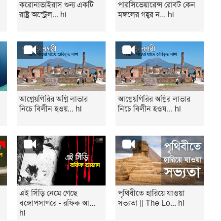
করোনাভাইরাস শুন্য একটি
পারসিভেয়ারেন্স রোবট কেন
রাষ্ট্র অস্ট্রেল... hi
মঙ্গলের গহ্বর ন... hi
আগ্নেয়গিরির অগ্নি লাভার
আগ্নেয়গিরির অগ্নির লাভার
নিচে বিলীন হওয়... hi
নিচে বিলীন হওয... hi
এই সিঁড়ি নেমে গেছে
পৃথিবীতে হারিয়ে যাওয়া
বঙ্গোপসাগরে - রফিক আ...
সভ্যতা || The Lo... hi
hi