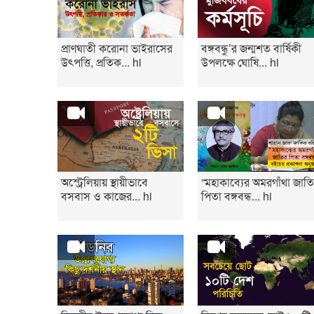
প্রাণঘাতী করোনা ভাইরাসের
বঙ্গবন্ধু’র জন্মশত বার্ষিকী
উৎপত্তি, প্রতিক... hi
উপলক্ষে ঘোষি... hi
অস্ট্রেলিয়ায় স্থায়ীভাবে
“মহাকাব্যের অমরগাঁথা জাত
বসবাস ও কাজের... hi
পিতা বঙ্গবন্ধ... hi