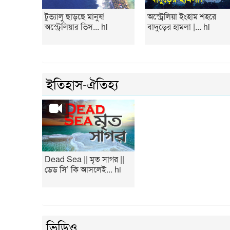
টুভ্যালু ছাড়ছে মানুষ!
অস্ট্রেলিয়া ইংহাম শহরে
অস্ট্রেলিয়ার ভিস... hi
বাদুড়ের হামলা |... hi
ইতিহাস-ঐতিহ্য
Dead Sea || মৃত সাগর ||
ডেড সি’ কি আসলেই... hi
ভিডিও