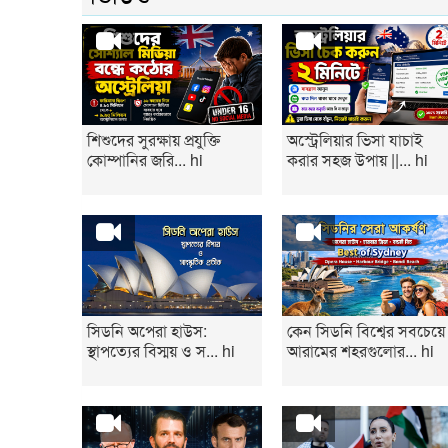
শিশুদের সুরক্ষায় প্রযুক্তি
অস্ট্রেলিয়ার ভিসা যাচাই
কোম্পানির জরি... hi
করার সহজ উপায় ||... hi
সিডনি অপেরা হাউস:
কেন সিডনি বিশ্বের সবচেয়ে
স্থাপত্যের বিস্ময় ও স... hi
আরামের শহরগুলোর... hi