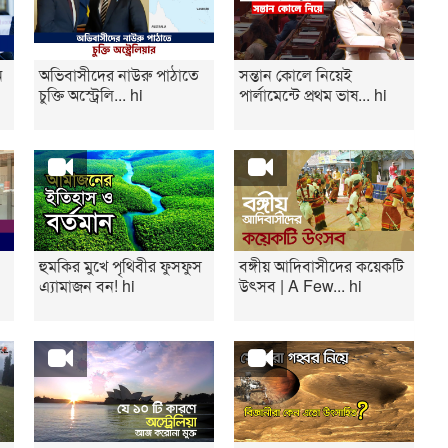
ন
অভিবাসীদের নাউরু পাঠাতে
সন্তান কোলে নিয়েই
চুক্তি অস্ট্রেলি... hi
পার্লামেন্টে প্রথম ভাষ... hi
হুমকির মুখে পৃথিবীর ফুসফুস
বঙ্গীয় আদিবাসীদের কয়েকটি
এ্যামাজন বন! hi
উৎসব | A Few... hi