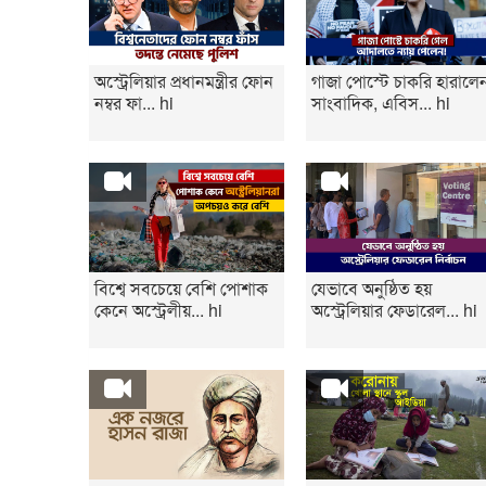
অস্ট্রেলিয়ার প্রধানমন্ত্রীর ফোন
গাজা পোস্টে চাকরি হারালে
নম্বর ফা... hi
সাংবাদিক, এবিস... hi
বিশ্বে সবচেয়ে বেশি পোশাক
যেভাবে অনুষ্ঠিত হয়
কেনে অস্ট্রেলীয়... hi
অস্ট্রেলিয়ার ফেডারেল... hi