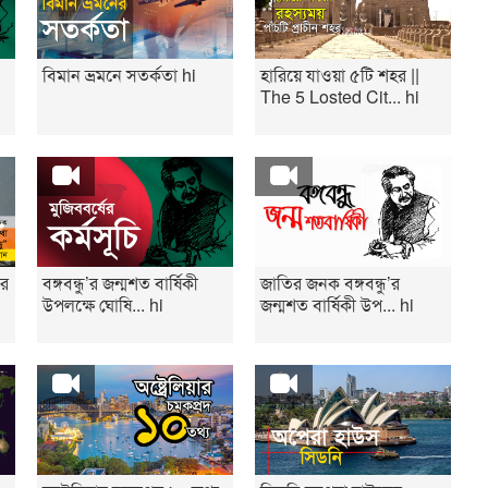
বিমান ভ্রমনে সতর্কতা hi
হারিয়ে যাওয়া ৫টি শহর ||
The 5 Losted Cit... hi
ির
বঙ্গবন্ধু’র জন্মশত বার্ষিকী
জাতির জনক বঙ্গবন্ধু’র
উপলক্ষে ঘোষি... hi
জন্মশত বার্ষিকী উপ... hi