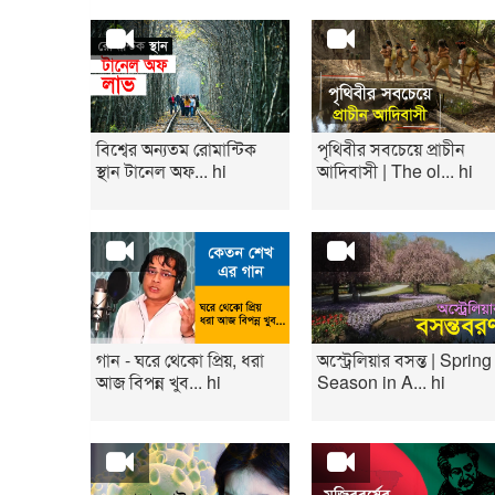
বিশ্বের অন্যতম রোমান্টিক
পৃথিবীর সবচেয়ে প্রাচীন
স্থান টানেল অফ... hi
আদিবাসী | The ol... hi
গান - ঘরে থেকো প্রিয়, ধরা
অস্ট্রেলিয়ার বসন্ত | Spring
আজ বিপন্ন খুব... hi
Season in A... hi