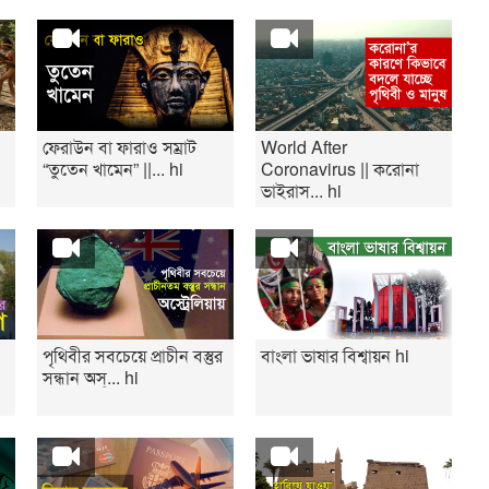
ফেরাউন বা ফারাও সম্রাট
World After
“তুতেন খামেন” ||... hi
Coronavirus || করোনা
ভাইরাস... hi
পৃথিবীর সবচেয়ে প্রাচীন বস্তুর
বাংলা ভাষার বিশ্বায়ন hi
সন্ধান অস্... hi