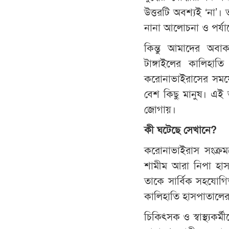
উত্তরটি অবশ্যই ‘না’
নানা আলোচনা ও পর্য
কিন্তু আমাদের অবা
টাঙ্গাইলের কালিহা
করোনাভাইরাসের সময়েও
বেশ কিছু মানুষ। এই 
জোগায়।
কী
ঘটেছে
সেখানে
?
করোনাভাইরাস সংক্রম
শামীম আরা নিপা হাসা
তাকে সার্বিক সহযোগিত
কালিহাতি হাসপাতালের
চিকিৎসক ও স্বাস্থ্যকর