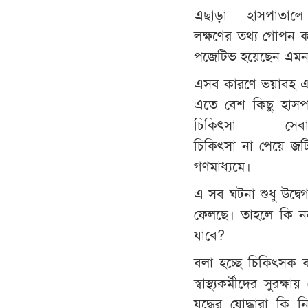
এছাড়া হাসপাতাল
লক্ষণের তথ্য গোপন 
পজেটিভ হয়েছেন এমন 
এসব কারণে ভয়াবহ এ রো
এতে বেশ কিছু হাস
চিকিৎসা সেবা
চিকিৎসা না পেয়ে জট
গণমাধ্যমে।
এ সব ঘটনা শুধু উদ্বেগজ
ফেলছে। তাহলে কি নন
যাবে?
বলা হচ্ছে চিকিৎসক বা
স্বাস্থ্যকর্মীদের সুর
যুদ্ধের যোদ্ধারা কি