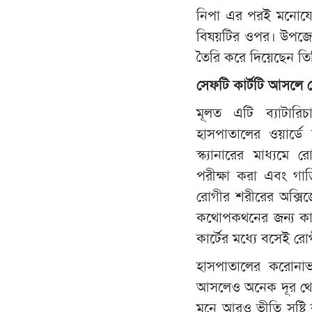
নিপা এর পরই মনোযোগ
বিষয়টির ওপর। উপজেলা
তৈরি করে দিয়েছেন তি
সেফটি
কার্টটি
আসলে
মূলত এটি ব্যাটারি
হাসপাতালের ওয়ার্ডে
স্ক্যানারের মাধ্যমে 
পরীক্ষা করা এবং গাড়
রোগীর শরীরের অক্সিজে
কথোপকথনের জন্য কার
কার্টের মধ্যে বসেই র
হাসপাতালের করোনাভা
আসলেও অনেক দূর থেক
মনে আরও ভীতি সৃষ্টি 