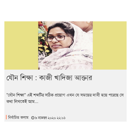
যৌন শিক্ষা : কাজী খাদিজা আক্তার
"যৌন শিক্ষা" এই শব্দটির সঠিক প্রয়োগ এখন যে সময়ের দাবী হয়ে পরেছে সে
কথা লিখতেই আম...
নির্বাচিত কলাম
৯ নভেম্বর ২০২০ ২২:০১