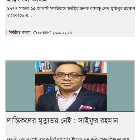
১৯৭৫ সালের ১৫ আগস্ট সপরিবারে জাতির জনক বঙ্গবন্ধু শেখ মুজিবুর রহমান
হত্যাকাণ্ডে এ...
নির্বাচিত কলাম
১৮ আগস্ট ২০২০ ২২:৫৪
দাম্ভিকদের মৃত্যুভয় নেই : সাইফুর রহমান
ফরাসি ভাষার শ্রেষ্ঠ লেখক ভিক্টর হুগো। ইংরেজ মহাকবি শেকসপিয়রের সঙ্গে