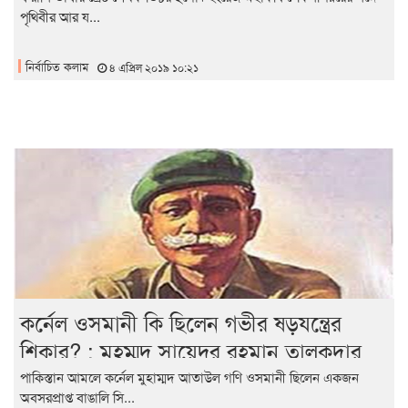
পৃথিবীর আর য...
নির্বাচিত কলাম
৪ এপ্রিল ২০১৯ ১০:২১
কর্নেল ওসমানী কি ছিলেন গভীর ষড়যন্ত্রের
শিকার? : মুহম্মদ সায়েদুর রহমান তালুকদার
পাকিস্তান আমলে কর্নেল মুহাম্মদ আতাউল গণি ওসমানী ছিলেন একজন
অবসরপ্রাপ্ত বাঙালি সি...