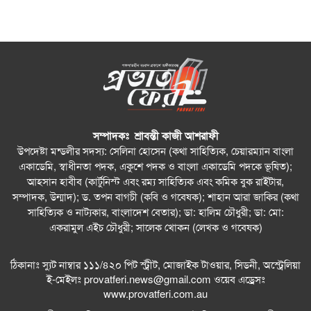
সম্পাদকঃ শ্রাবন্তী কাজী আশরাফী
উপদেষ্টা মন্ডলীর সদস্য: সেলিনা হোসেন (কথা সাহিত্যিক, চেয়ারম্যান বাংলা
একাডেমি, স্বাধীনতা পদক, একুশে পদক ও বাংলা একাডেমি পদকে ভূষিত);
আহসান হাবীব (কার্টুনিস্ট এবং রম্য সাহিত্যিক এবং কমিক বুক রাইটার,
সম্পাদক, উন্মাদ); ড. তপন বাগচী (কবি ও গবেষক); শাহান আরা জাকির (কথা
সাহিত্যিক ও নাট্যকার, বাংলাদেশ বেতার); ডা: হালিম চৌধুরী; ডা: মো:
একরামুল এইচ চৌধুরী; সালেক খোকন (লেখক ও গবেষক)
ঠিকানাঃ স্যুট নাম্বার ১১১/৪২০ পিট স্ট্রীট, মোজাইক টাওয়ার, সিডনী, অস্ট্রেলিয়া
ই-মেইলঃ
provatferi.news@gmail.com
ওয়েব এড্রেসঃ
www.provatferi.com.au