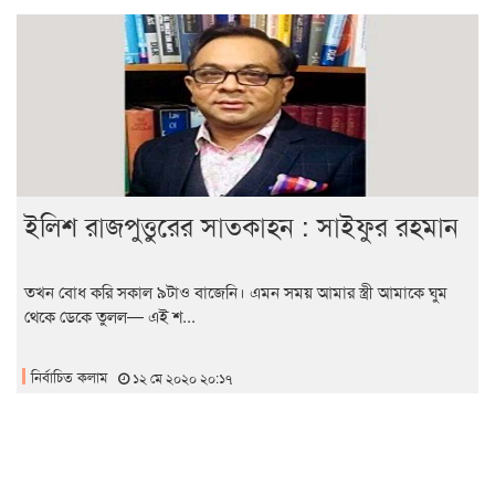
ইলিশ রাজপুত্তুরের সাতকাহন : সাইফুর রহমান
তখন বোধ করি সকাল ৯টাও বাজেনি। এমন সময় আমার স্ত্রী আমাকে ঘুম
থেকে ডেকে তুলল— এই শ...
নির্বাচিত কলাম
১২ মে ২০২০ ২০:১৭