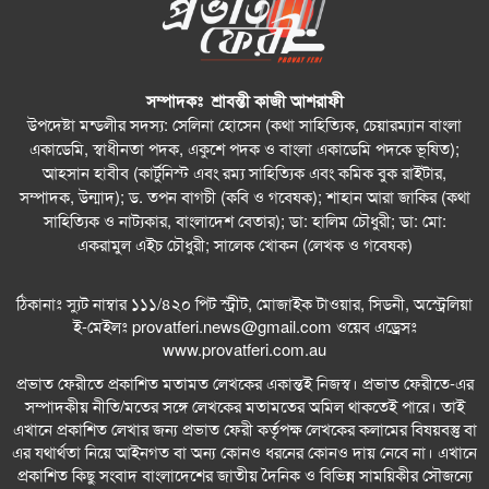
সম্পাদকঃ শ্রাবন্তী কাজী আশরাফী
উপদেষ্টা মন্ডলীর সদস্য: সেলিনা হোসেন (কথা সাহিত্যিক, চেয়ারম্যান বাংলা
একাডেমি, স্বাধীনতা পদক, একুশে পদক ও বাংলা একাডেমি পদকে ভূষিত);
আহসান হাবীব (কার্টুনিস্ট এবং রম্য সাহিত্যিক এবং কমিক বুক রাইটার,
সম্পাদক, উন্মাদ); ড. তপন বাগচী (কবি ও গবেষক); শাহান আরা জাকির (কথা
সাহিত্যিক ও নাট্যকার, বাংলাদেশ বেতার); ডা: হালিম চৌধুরী; ডা: মো:
একরামুল এইচ চৌধুরী; সালেক খোকন (লেখক ও গবেষক)
ঠিকানাঃ স্যুট নাম্বার ১১১/৪২০ পিট স্ট্রীট, মোজাইক টাওয়ার, সিডনী, অস্ট্রেলিয়া
ই-মেইলঃ
provatferi.news@gmail.com
ওয়েব এড্রেসঃ
www.provatferi.com.au
প্রভাত ফেরীতে প্রকাশিত মতামত লেখকের একান্তই নিজস্ব। প্রভাত ফেরীতে-এর
সম্পাদকীয় নীতি/মতের সঙ্গে লেখকের মতামতের অমিল থাকতেই পারে। তাই
এখানে প্রকাশিত লেখার জন্য প্রভাত ফেরী কর্তৃপক্ষ লেখকের কলামের বিষয়বস্তু বা
এর যথার্থতা নিয়ে আইনগত বা অন্য কোনও ধরনের কোনও দায় নেবে না। এখানে
প্রকাশিত কিছু সংবাদ বাংলাদেশের জাতীয় দৈনিক ও বিভিন্ন সাময়িকীর সৌজন্যে