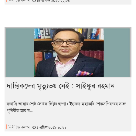
১৮ আগস্ট ২০২০ ২২:৫৪
দাম্ভিকদের মৃত্যুভয় নেই : সাইফুর রহমান
ফরাসি ভাষার শ্রেষ্ঠ লেখক ভিক্টর হুগো। ইংরেজ মহাকবি শেকসপিয়রের সঙ্গে
পৃথিবীর আর য...
নির্বাচিত কলাম
৪ এপ্রিল ২০১৯ ১০:২১