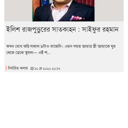
ইলিশ রাজপুত্তুরের সাতকাহন : সাইফুর রহমান
তখন বোধ করি সকাল ৯টাও বাজেনি। এমন সময় আমার স্ত্রী আমাকে ঘুম
থেকে ডেকে তুলল— এই শ...
নির্বাচিত কলাম
১২ মে ২০২০ ২০:১৭