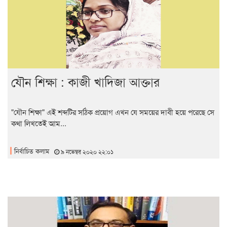
যৌন শিক্ষা : কাজী খাদিজা আক্তার
"যৌন শিক্ষা" এই শব্দটির সঠিক প্রয়োগ এখন যে সময়ের দাবী হয়ে পরেছে সে
কথা লিখতেই আম...
নির্বাচিত কলাম
৯ নভেম্বর ২০২০ ২২:০১