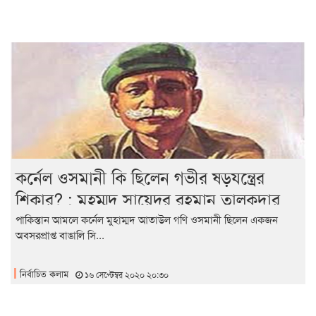
কর্নেল ওসমানী কি ছিলেন গভীর ষড়যন্ত্রের
শিকার? : মুহম্মদ সায়েদুর রহমান তালুকদার
পাকিস্তান আমলে কর্নেল মুহাম্মদ আতাউল গণি ওসমানী ছিলেন একজন
অবসরপ্রাপ্ত বাঙালি সি...
নির্বাচিত কলাম
১৬ সেপ্টেম্বর ২০২০ ২০:৩০