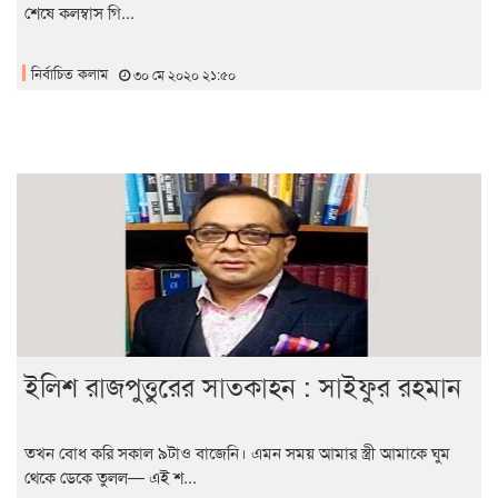
শেষে কলম্বাস গি...
নির্বাচিত কলাম
৩০ মে ২০২০ ২১:৫০
ইলিশ রাজপুত্তুরের সাতকাহন : সাইফুর রহমান
তখন বোধ করি সকাল ৯টাও বাজেনি। এমন সময় আমার স্ত্রী আমাকে ঘুম
থেকে ডেকে তুলল— এই শ...