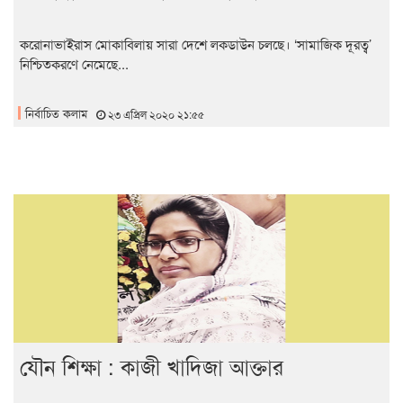
করোনাভাইরাস মোকাবিলায় সারা দেশে লকডাউন চলছে। ‘সামাজিক দূরত্ব’
নিশ্চিতকরণে নেমেছে...
নির্বাচিত কলাম
২৩ এপ্রিল ২০২০ ২১:৫৫
যৌন শিক্ষা : কাজী খাদিজা আক্তার