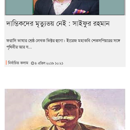
দাম্ভিকদের মৃত্যুভয় নেই : সাইফুর রহমান
ফরাসি ভাষার শ্রেষ্ঠ লেখক ভিক্টর হুগো। ইংরেজ মহাকবি শেকসপিয়রের সঙ্গে
পৃথিবীর আর য...
নির্বাচিত কলাম
৪ এপ্রিল ২০১৯ ১০:২১