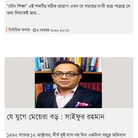
"যৌন শিক্ষা" এই শব্দটির সঠিক প্রয়োগ এখন যে সময়ের দাবী হয়ে পরেছে সে
কথা লিখতেই আম...
নির্বাচিত কলাম
৯ নভেম্বর ২০২০ ২২:০১
যে যুগে মেয়েরা বড় : সাইফুর রহমান
১৪৯২ সালের ১২ অক্টোবর, দীর্ঘ দুই মাস নয় দিন একটানা সমুদ্র অভিযান