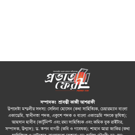
সম্পাদকঃ শ্রাবন্তী কাজী আশরাফী
উপদেষ্টা মন্ডলীর সদস্য: সেলিনা হোসেন (কথা সাহিত্যিক, চেয়ারম্যান বাংলা
একাডেমি, স্বাধীনতা পদক, একুশে পদক ও বাংলা একাডেমি পদকে ভূষিত);
আহসান হাবীব (কার্টুনিস্ট এবং রম্য সাহিত্যিক এবং কমিক বুক রাইটার,
সম্পাদক, উন্মাদ); ড. তপন বাগচী (কবি ও গবেষক); শাহান আরা জাকির (কথা
সাহিত্যিক ও নাট্যকার, বাংলাদেশ বেতার); ডা: হালিম চৌধুরী; ডা: মো: