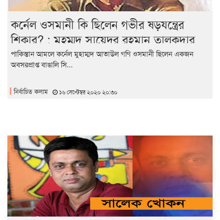
কর্নেল ওসমানী কি ছিলেন গভীর ষড়যন্ত্রের
শিকার? : মুহম্মদ সায়েদুর রহমান তালুকদার
পাকিস্তান আমলে কর্নেল মুহাম্মদ আতাউল গণি ওসমানী ছিলেন একজন
অবসরপ্রাপ্ত বাঙালি সি...
নির্বাচিত কলাম
১৬ সেপ্টেম্বর ২০২০ ২০:৩০