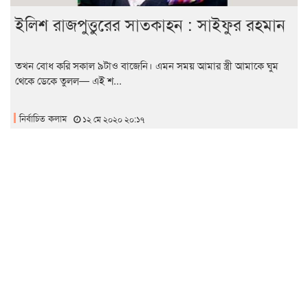
ইলিশ রাজপুত্তুরের সাতকাহন : সাইফুর রহমান
তখন বোধ করি সকাল ৯টাও বাজেনি। এমন সময় আমার স্ত্রী আমাকে ঘুম
থেকে ডেকে তুলল— এই শ...
নির্বাচিত কলাম
১২ মে ২০২০ ২০:১৭