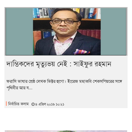
দাম্ভিকদের মৃত্যুভয় নেই : সাইফুর রহমান
ফরাসি ভাষার শ্রেষ্ঠ লেখক ভিক্টর হুগো। ইংরেজ মহাকবি শেকসপিয়রের সঙ্গে
পৃথিবীর আর য...
নির্বাচিত কলাম
৪ এপ্রিল ২০১৯ ১০:২১