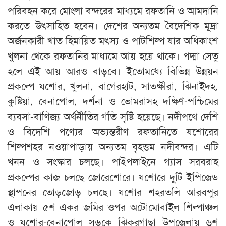
পরিবহন করে মোংলা বন্দরের মাধ্যমে রফতানি ও আমদানি
করতে উৎসাহিত হবেন। দেশের অন্যতম বৈদেশিক মুদ্রা
অর্জনকারী খাত হিমায়িত মৎস্য ও পাটশিল্প যার অধিকাংশ
খুলনা থেকে রফতানির মাধ্যমে আয় হয়ে থাকে। পদ্মা সেতু
হলে এই আয় আরও বাড়বে। ইতোমধ্যে বিভিন্ন উন্নয়ন
প্রকল্পে যশোর, খুলনা, বাগেরহাট, সাতক্ষীরা, ঝিনাইদহ,
কুষ্টিয়া, বেনাপোল, দর্শনা ও ভোমরাসহ দক্ষিণ-পশ্চিমের
ব্যবসা-বাণিজ্য অর্থনীতির গতি সৃষ্টি হয়েছে। নদীপথে দেশি
ও বিদেশি পণ্যের অভ্যন্তরীণ রফতানিতে যশোরের
শিল্পশহর নওয়াপাড়ায় অন্যতম বৃহত্তম নদীবন্দর। এটি
খনন ও সংস্কার চলছে। পাইপলাইনে গ্যাস সরবরাহ
প্রকল্পের কাজ চলছে জোরেশোরে। যশোরে দুটি ইপিজেড
স্থাপনের তোড়জোড় চলছে। যশোর শহরতলি আরবপুর
এলাকায় ৫শ একর জমির ওপর অটোমোবাইল শিল্পাঞ্চল
ও যশোর-বেনাপোল সড়কে ঝিকরগাছা উপজেলায় ৬শ