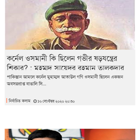
কর্নেল ওসমানী কি ছিলেন গভীর ষড়যন্ত্রের
শিকার? : মুহম্মদ সায়েদুর রহমান তালুকদার
পাকিস্তান আমলে কর্নেল মুহাম্মদ আতাউল গণি ওসমানী ছিলেন একজন
অবসরপ্রাপ্ত বাঙালি সি...
নির্বাচিত কলাম
১৬ সেপ্টেম্বর ২০২০ ২০:৩০