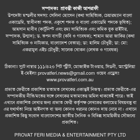
সম্পাদকঃ শ্রাবন্তী কাজী আশরাফী
উপদেষ্টা মন্ডলীর সদস্য: সেলিনা হোসেন (কথা সাহিত্যিক, চেয়ারম্যান বাংলা
একাডেমি, স্বাধীনতা পদক, একুশে পদক ও বাংলা একাডেমি পদকে ভূষিত);
আহসান হাবীব (কার্টুনিস্ট এবং রম্য সাহিত্যিক এবং কমিক বুক রাইটার,
সম্পাদক, উন্মাদ); ড. তপন বাগচী (কবি ও গবেষক); শাহান আরা জাকির (কথা
সাহিত্যিক ও নাট্যকার, বাংলাদেশ বেতার); ডা: হালিম চৌধুরী; ডা: মো:
একরামুল এইচ চৌধুরী; সালেক খোকন (লেখক ও গবেষক)
ঠিকানাঃ স্যুট নাম্বার ১১১/৪২০ পিট স্ট্রীট, মোজাইক টাওয়ার, সিডনী, অস্ট্রেলিয়া
ই-মেইলঃ
provatferi.news@gmail.com
ওয়েব এড্রেসঃ
www.provatferi.com.au
প্রভাত ফেরীতে প্রকাশিত মতামত লেখকের একান্তই নিজস্ব। প্রভাত ফেরীতে-এর
সম্পাদকীয় নীতি/মতের সঙ্গে লেখকের মতামতের অমিল থাকতেই পারে। তাই
এখানে প্রকাশিত লেখার জন্য প্রভাত ফেরী কর্তৃপক্ষ লেখকের কলামের বিষয়বস্তু বা
এর যথার্থতা নিয়ে আইনগত বা অন্য কোনও ধরনের কোনও দায় নেবে না। এখানে
প্রকাশিত কিছু সংবাদ বাংলাদেশের জাতীয় দৈনিক ও বিভিন্ন সাময়িকীর সৌজন্যে
প্রকাশিত।
PROVAT FERI MEDIA & ENTERTAINMENT PTY LTD