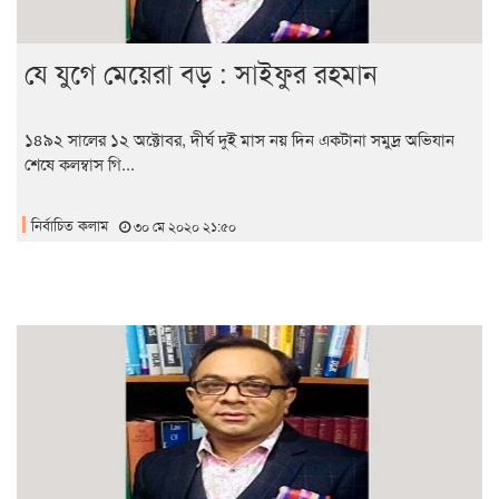
যে যুগে মেয়েরা বড় : সাইফুর রহমান
১৪৯২ সালের ১২ অক্টোবর, দীর্ঘ দুই মাস নয় দিন একটানা সমুদ্র অভিযান
শেষে কলম্বাস গি...
নির্বাচিত কলাম
৩০ মে ২০২০ ২১:৫০