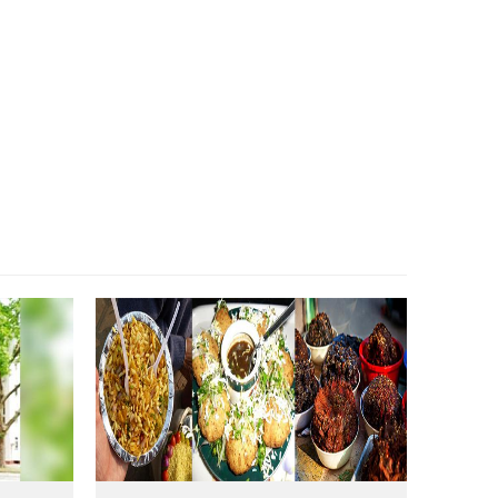
সিডনির রিজেস হোটেলে জাঁকজমকপূর্ণ আয়োজনে
অনুষ্ঠিত হলো DRMC AAA–এর লঞ্চিং অনুষ্ঠান
তুষার কন্যা: তাহমিনা আকতার পাতা
ডিজিটাল যুগে হানি ট্র্যাপ প্রতারণা: আবেগ, প্রযুক্তি
ও ক্ষমতার আন্তঃসম্পর্কের এক গভীর বিশ্লেষণ
সিডনিতে গাংচিল মিউজিকের জমকালো আয়োজনে
নিরালা হোল্ডিংস বৃহৎ বৈশাখী মেলা
কমিউনিটি স্ক্রিন – ২০২৬ সিডনি চ্যাপ্টার
সফলভাবে অনুষ্ঠিত