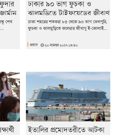
ফুদার
ঢাকার ৯০ ভাগ ফুচকা ও
জার্মান
ঝালমুড়িতে টাইফয়েডের জীবাণু
্ধু শেখ
ঢাকা শহরের শতকরা ৮৫ থেকে ৯০ ভাগ ভেলপুরি,
...
ফুচকা ও ঝালমুড়িতে কলেরার জীবাণু ই-কোলাই...
প্রবাস
২০ নভেম্বর ২০১৭ ০৯:৪০
ষার্থী
ইতালির প্রমোদতরীতে আটকা