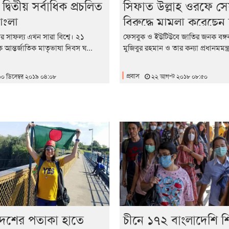
দ্বিতীয় সর্বাধিক প্রচলিত
সিফাত উল্লাহ ওরফে সে
াংলা
বিরুদ্ধে মামলা করেছেন 
আওয়ামী লীগ
ার সাফল্য এখন সারা বিশ্বে। ২১
ফেসবুক ও ইউটিউবে জাতির জনক বঙ্গবন
িকে আন্তর্জাতিক মাতৃভাষা দিবস ঘ...
মুজিবুর রহমান ও তার কন্যা প্রধানমমন্ত্র
প্রবাস
০ ডিসেম্বর ২০১৯ ০৪:০৮
২২ আগস্ট ২০১৮ ০৮:৫০
দেশের পতাকা হাতে
চীনে ১৭২ বাংলাদেশি শিক্