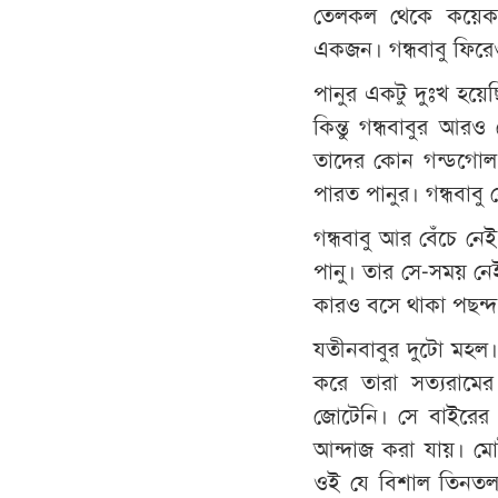
তেলকল থেকে কয়েকজ
একজন। গন্ধবাবু ফিরে
পানুর একটু দুঃখ হয়ে
কিন্তু গন্ধবাবুর আর
তাদের কোন গন্ডগোল
পারত পানুর। গন্ধবাবু
গন্ধবাবু আর বেঁচে 
পানু। তার সে-সময় নে
কারও বসে থাকা পছন্দ
যতীনবাবুর দুটো মহল
করে তারা সত্যরামে
জোটেনি। সে বাইরের 
আন্দাজ করা যায়। মোট
ওই যে বিশাল তিনতলা