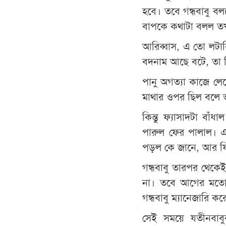
হবে। তবে গন্ধবাবু ব
বাপকে কথাটা বলল তখ
আরিব্বাস, এ তো লটা
বদনাম আছে বটে, তা ব
পানু অগত্যা কাজে লে
মাথার ওপর ছিল বলে 
কিন্তু ফ্যাসাদটা বাঁ
পারুল ফের পালাল। এ
পড়ল কে জানে, আর ফ
গন্ধবাবু তারপর থেকে
না। তবে আগের মতো
গন্ধবাবু ম্যানেজারি ক
সেই সময়ে যতীনবাব