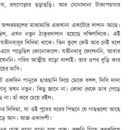
েস, রসগোল্লার ছড়াছড়ি। আর সোনাদানা টাকাপয়সার
অন্দরমহলের মাঝামাঝি একখানা একটেরে দালান আছে।
িল, এখন নতুন ঠাকুরদালান হয়েছে দক্ষিণদিকে। এই
যতীনবাবুর দিদিমা থাকে। তিন কুলে কেউ আর নেই বলে
ে এসে পড়েছিল কোনোকালে। যতীনবাবু ফেলেননি, আবার
খেননি। গরিব আত্মীয় বড়ো বালাই। তার ওপর বুড়ি কার
য়ের মাসি।
দাসী একদিন পানুকে হাতছানি দিয়ে ডেকে বলল, দিবি দাদা
নু তখন নতুন। কিছু জানে না। কোথা থেকে ডাব পেড়ে
ে না। হাঁ করে চেয়ে রইল।
ের দিদিমা, যা ওই পুবের ঘরের পিছনে যে গাছগুলো আছে
পেড়ে আন। আজ একাদশী।
পানুর চোখ বড়ো বড়ো হয়ে গেল। তক্ষুনি গিয়ে তরতরিয়ে