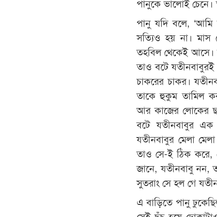
পানুকে ভালোই চেনে।
পানু যদি বলে, ‘আমি
সত্যিও হয় না। মাস 
তহবিল থেকেই আসে। দু-
তাও বটে যতীনবাবুরই 
চাকরের চাকর। যতীনব
তাকে হুকুম তামিল ক
আর কাজের লোকের ছড়ি
বটে যতীনবাবুর এক
যতীনবাবুর মেলা মেল
তাও সে-ই ঠিক করে, 
জানে, যতীনবাবু নন, ত
সুতরাং সে হল গে যতী
এ বাড়িতে পানু ঢুকেছি
সেই ছুঁচ হয়ে ঢোকাটা