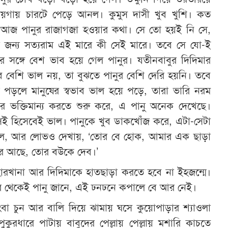
য়গায় চারটে পেড়ে আনল। কুমুস দাসী খুব খুশি। কত
 আজ পানুর রাজাগজা হওয়ার কথা। সে তো হয়ই নি সে,
জন্য সত্যরাম এই মারে কী সেই মারে। তবে সে যাে-ই
র সঙ্গে বেশ ভাব হয়ে গেল পানুর। যতীনবাবুর দিদিমার
ুব বেশি ভাল নয়, তা বুঝতে পানুর বেশি দেরি হয়নি। তবে
ে পড়লে মানুষের স্বভাব ভাল হয়ে পড়ে, তারা ভারি নরম
ভক্তিমান্য করতে শুরু করে, এ পানু অনেক দেখেছে।
েই হিসেবেই ভাল। পানুকে খুব ডাকখোঁজ করে, এটা-সেটা
ে, আর লোভও দেখায়, ‘তোর বে হোক, আমার এক ছাড়া
ার আছে, তোর বউকে দেব।’
হারখানা আর দিদিমাকে হাতছাড়া করতে হবে না ইহজন্মে।
 থেকেই পানু জানে, এই ঢনঢনে কপালে বে আর নেই।
বা চুন আর বালি দিয়ে ঝামায় ঘসে কুয়োপাড়ার শ্যাওলা
ুকুরধারে পাটায় বাবুদের পেল্লায় পেল্লায় মশারি কাচতে