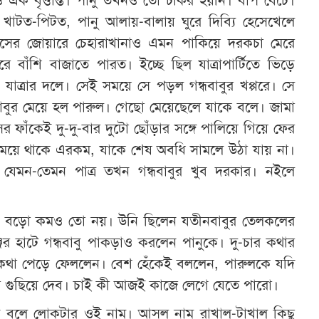
খাটত-পিটত, পানু আলায়-বালায় ঘুরে দিব্যি হেসেখেলে
সের জোয়ারে চেহারাখানাও এমন পাকিয়ে দরকচা মেরে
ে বাঁশি বাজাতে পারত। ইচ্ছে ছিল যাত্রাপার্টিতে ভিড়ে
যাত্রার দলে। সেই সময়ে সে পড়ল ­­­গন্ধবাবুর খপ্পরে। সে
ধবাবুর মেয়ে হল পারুল। গেছো মেয়েছেলে যাকে বলে। জামা
 ফাঁকেই দু-দু-বার দুটো ছোঁড়ার সঙ্গে পালিয়ে গিয়ে ফের
য়ে থাকে এরকম, যাকে শেষ অবধি সামলে উঠা যায় না।
ি যেমন-তেমন পাত্র তখন গন্ধবাবুর খুব দরকার। নইলে
্জত বড়ো কমও তো নয়। উনি ছিলেন যতীনবাবুর তেলকলের
জের হাটে গন্ধবাবু পাকড়াও করলেন পানুকে। দু-চার কথার
কথা পেড়ে ফেললেন। বেশ হেঁকেই বললেন, পারুলকে যদি
‍গুছিয়ে দেব। চাই কী আজই কাজে লেগে যেতে পারো।
েন বলে লোকটার ওই নাম। আসল নাম রাখাল-টাখাল কিছু