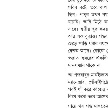
গরিব বটে, তবে বাপ 
ছিল। পানুর তখন বয়
যায়নি। ভারি মিঠে কর
যাবে। গুণীর খুব কদর 
আর এক বৃত্তান্ত। গন্
ছেড়ে শাড়ি ধরার বয়সের
ফেরত আসে। কোনো মে
স্বজাত স্বঘরের একট
মানসম্মান থাকে না।
তা গন্ধবাবুর মানইজ
ম্যানেজার। গোঁসাইগঞ্
পরই ধাঁ করে কাজের 
বিয়ে করো তবে আখের 
গায়ে খুব গন্ধ মাখত