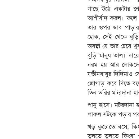
গাছে উঠে একটার জা
আশীর্বাদ করল। ফলে
তার ওপর ডাব পাড়ার 
হোক, সেই থেকে বুড়ি
অবস্থা যে তার চেয়ে খ
বুড়ি মানুষ ভাল। দায়
নরম হয় আর লোকদের 
যতীনবাবুর দিদিমাও স
জোগাড় করে দিতে বল
তিন ভরির মটরদানা হ
পানু হাসে। মটরদানা 
পারুল সটকে পড়ার পর
খড় কুচোতে বসে, কিং
তুলতে তুলতে কিংবা প