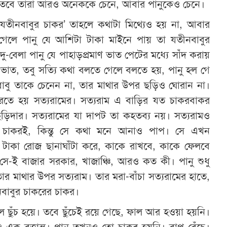
 তবে তারা আরও অনেককে চেনে, আবার পানুকেও চেনে।
 যতীনবাবুর চাকর’ তাহলে কথাটা মিথ্যেও হয় না, আবার
গেলে পানু যে আশিটা টাকা মাইনে পায় তা যতীনবাবুর
বেলা পানু যে পাহাড়প্রমাণ ভাত পেটের মধ্যে সাঁদ করায়
ভাত, তবু সত্যি কথা বলতে গেলে বলতে হয়, পানু হল গে
াবু তাকে চেনেন না, তার মাথার উপর ছড়িও ঘোরান না।
রতে হয় সত্যরামের। সত্যরাম এ বাড়ির যত চাকরবাকর
দার। সত্যরামের যা দাপট তা কহতব্য নয়। সত্যরামও
 চাকরই, কিন্তু সে কথা মনে আনাও পাপ। সে এখন
া টাকা রোজ ছানাঘাঁটা করে, কাকে রাখবে, কাকে ফেলবে
সে-ই বাজার সরকার, খাজাঞ্চি, আরও কত কী। পানু শুধু
ার মাথার উপর সত্যরাম। তার মরা-বাঁচা সত্যরামের হাতে,
নবাবুর চাকরের চাকর।
ল ছুঁচ হয়ে। তবে ছুঁচেই রয়ে গেছে, ফাল আর হওয়া হয়নি।
ও এক বৃত্তান্ত। পানু তখনও তো চাকর হয়নি। বাপ বেঁচে।