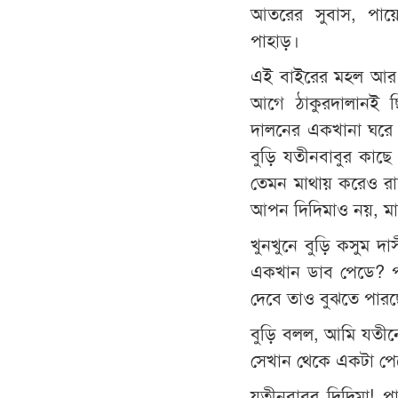
আতরের সুবাস, পায়
পাহাড়।
এই বাইরের মহল আর 
আগে ঠাকুরদালানই ছ
দালনের একখানা ঘরে 
বুড়ি যতীনবাবুর কাছ
তেমন মাথায় করেও রা
আপন দিদিমাও নয়, মা
খুনখুনে বুড়ি ‍কসুম 
একখান ডাব পেডে? পা
দেবে তাও বুঝতে পারছ
বুড়ি বলল, আমি যতীন
সেখান থেকে একটা 
যতীনবাবুর দিদিমা! 