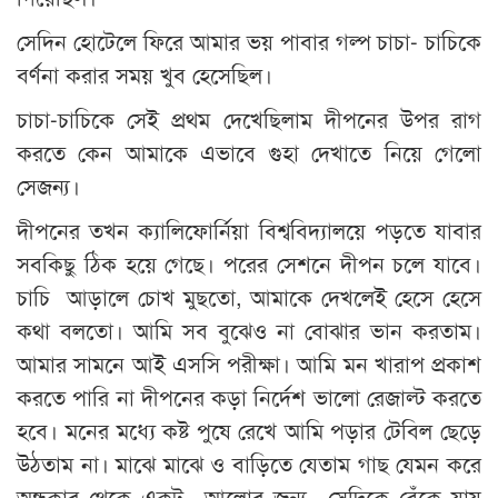
সেদিন হোটেলে ফিরে আমার ভয় পাবার গল্প চাচা- চাচিকে
বর্ণনা করার সময় খুব হেসেছিল।
চাচা-চাচিকে সেই প্রথম দেখেছিলাম দীপনের উপর রাগ
করতে কেন আমাকে এভাবে গুহা দেখাতে নিয়ে গেলো
সেজন্য।
দীপনের তখন ক্যালিফোর্নিয়া বিশ্ববিদ্যালয়ে পড়তে যাবার
সবকিছু ঠিক হয়ে গেছে। পরের সেশনে দীপন চলে যাবে।
চাচি আড়ালে চোখ মুছতো, আমাকে দেখলেই হেসে হেসে
কথা বলতো। আমি সব বুঝেও না বোঝার ভান করতাম।
আমার সামনে আই এসসি পরীক্ষা। আমি মন খারাপ প্রকাশ
করতে পারি না দীপনের কড়া নির্দেশ ভালো রেজাল্ট করতে
হবে। মনের মধ্যে কষ্ট পুষে রেখে আমি পড়ার টেবিল ছেড়ে
উঠতাম না। মাঝে মাঝে ও বাড়িতে যেতাম গাছ যেমন করে
অন্ধকার থেকে একটু আলোর জন্য সেদিকে বেঁকে যায়