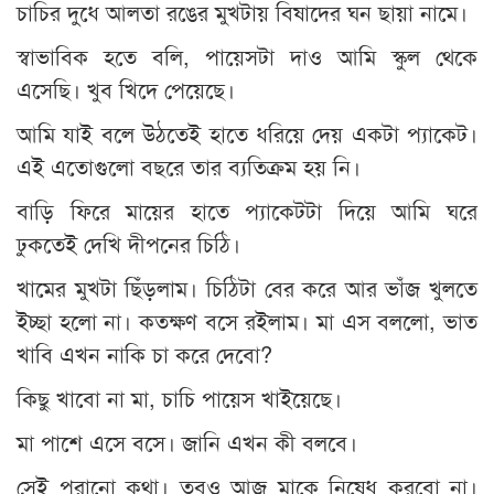
চাচির দুধে আলতা রঙের মুখটায় বিষাদের ঘন ছায়া নামে।
স্বাভাবিক হতে বলি, পায়েসটা দাও আমি স্কুল থেকে
এসেছি। খুব খিদে পেয়েছে।
আমি যাই বলে উঠতেই হাতে ধরিয়ে দেয় একটা প্যাকেট।
এই এতোগুলো বছরে তার ব্যতিক্রম হয় নি।
বাড়ি ফিরে মায়ের হাতে প্যাকেটটা দিয়ে আমি ঘরে
ঢুকতেই দেখি দীপনের চিঠি।
খামের মুখটা ছিঁড়লাম। চিঠিটা বের করে আর ভাঁজ খুলতে
ইচ্ছা হলো না। কতক্ষণ বসে রইলাম। মা এস বললো, ভাত
খাবি এখন নাকি চা করে দেবো?
কিছু খাবো না মা, চাচি পায়েস খাইয়েছে।
মা পাশে এসে বসে। জানি এখন কী বলবে।
সেই পুরানো কথা। তবুও আজ মাকে নিষেধ করবো না।