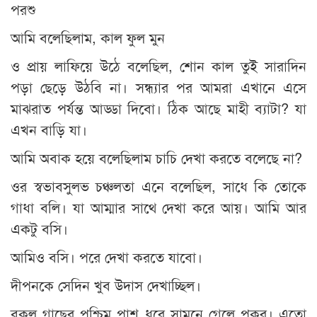
পরশু
আমি বলেছিলাম, কাল ফুল মুন
ও প্রায় লাফিয়ে উঠে বলেছিল, শোন কাল তুই সারাদিন
পড়া ছেড়ে উঠবি না। সন্ধ্যার পর আমরা এখানে এসে
মাঝরাত পর্যন্ত আড্ডা দিবো। ঠিক আছে মাহী ব্যাটা? যা
এখন বাড়ি যা।
আমি অবাক হয়ে বলেছিলাম চাচি দেখা করতে বলেছে না?
ওর স্বভাবসুলভ চঞ্চলতা এনে বলেছিল, সাধে কি তোকে
গাধা বলি। যা আম্মার সাথে দেখা করে আয়। আমি আর
একটু বসি।
আমিও বসি। পরে দেখা করতে যাবো।
দীপনকে সেদিন খুব উদাস দেখাচ্ছিল।
বকুল গাছের পশ্চিম পাশ ধরে সামনে গেলে পুকুর। এতো