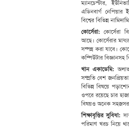
ম্যানচেস্টার, ইউনিভা
এডিনবার্গ নেপিয়ার ই
বিশ্বের বিভিন্ন নামিদাম
কোর্সেরা
:
কোর্সেরা বিশ্
আছে। কোর্সেরার মাধ্যমে
সম্পন্ন করা যাবে। কোর
কম্পিউটার বিজ্ঞানসহ ব
খান
একাডেমি
:
অলাভ
সম্প্রতি বেশ জনপ্রিয়
বিভিন্ন বিষয়ে পড়াশো
ওপরে রয়েছে চার হা
বিষয়ও অনেক সহজসরল
শিক্ষাবৃত্তির সুবিধা:
সাধ
পরিমাণ খরচ নিয়ে থাক