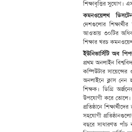
শিক্ষাবৃত্তির সুযোগ। এ
কমনওয়েলথ ডিসটেনস
দেশগুলোর শিক্ষার্থীর 
আওতায় ৩০টির অধিক বি
শিক্ষার খরচ কমনওয়েল
ইউনিভার্সিটি অব পিপল
প্রথম অনলাইন বিশ্ববিদা
কম্পিউটার সায়েন্সের 
অনলাইনে ক্লাস নেন হার
শিক্ষক। ডিগ্রি অর্জনে
উপযোগী করে তোলে। ক
প্রতিষ্ঠানে শিক্ষার্থীদ
সহযোগী প্রতিষ্ঠানগু
বছরে সাধারণত পাঁচ বার