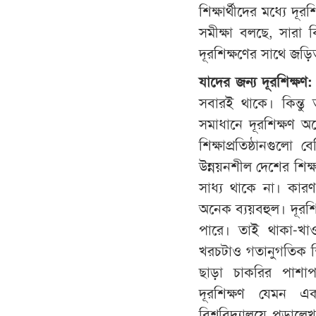
শিক্ষার্থীদের মধ্যে দূ
সমীক্ষা বলছে, সারা
দূরশিক্ষণের সাথে জড়
যাদের
জন্য
দূরশিক্ষণ
:
সবারই থাকে। কিন্তু
সমাধানে দূরশিক্ষণ 
শিক্ষাপ্রতিষ্ঠানগুল
উন্নয়নশীল দেশের শিক্ষ
সাধ্য থাকে না। কার
অনেক ব্যয়বহুল। দূরশি
পারে। তাই থাকা-খাও
খরচটাও গতানুগতিক শিক
ছাড়া চাকরির পাশাপ
দূরশিক্ষণ যেমন একজ
বিশ্ববিদ্যালয়ে পড়ালে