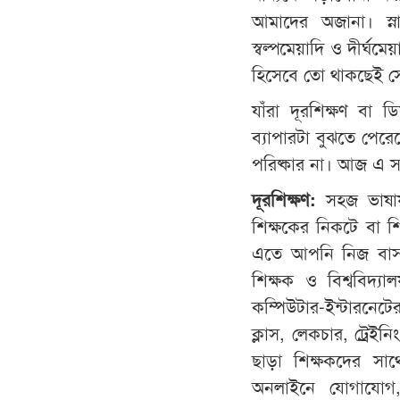
আমাদের অজানা। স্না
স্বল্পমেয়াদি ও দীর্ঘ
হিসেবে তো থাকছেই সেস
যাঁরা দূরশিক্ষণ বা ডি
ব্যাপারটা বুঝতে পেরে
পরিষ্কার না। আজ এ সম্
দূরশিক্ষণ
:
সহজ ভাষায় 
শিক্ষকের নিকটে বা শি
এতে আপনি নিজ বাসায়
শিক্ষক ও বিশ্ববিদ
কম্পিউটার-ইন্টারনে
ক্লাস, লেকচার, ট্রেই
ছাড়া শিক্ষকদের সাথে
অনলাইনে যোগাযোগ,