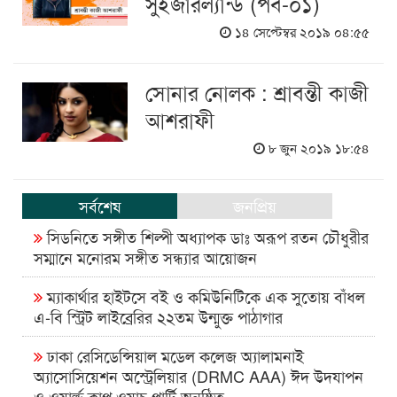
সুইজারল্যান্ড (পর্ব-০১)
১৪ সেপ্টেম্বর ২০১৯ ০৪:৫৫
সোনার নোলক : শ্রাবন্তী কাজী
আশরাফী
৮ জুন ২০১৯ ১৮:৫৪
সর্বশেষ
জনপ্রিয়
সিডনিতে সঙ্গীত শিল্পী অধ্যাপক ডাঃ অরূপ রতন চৌধুরীর
সম্মানে মনোরম সঙ্গীত সন্ধ্যার আয়োজন
ম্যাকার্থার হাইটসে বই ও কমিউনিটিকে এক সুতোয় বাঁধল
এ-বি স্ট্রিট লাইব্রেরির ২২তম উন্মুক্ত পাঠাগার
ঢাকা রেসিডেন্সিয়াল মডেল কলেজ অ্যালামনাই
অ্যাসোসিয়েশন অস্ট্রেলিয়ার (DRMC AAA) ঈদ উদযাপন
ও ওয়ার্ল্ড কাপ ওয়াচ পার্টি অনুষ্ঠিত