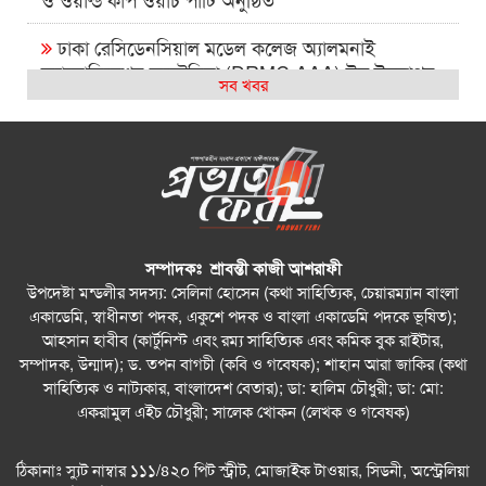
ঢাকা রেসিডেনসিয়াল মডেল কলেজ অ্যালমনাই
অ্যাসোসিয়েশন অস্ট্রেলিয়া (DRMC AAA) ঈদ উদযাপন
সব খবর
এবং বিশ্বকাপ ম্যাচ দেখার আসর ২০২৬
সিআরপি পরিদর্শনে অস্ট্রেলিয়াপ্রবাসী কামাল পাশা,
প্রতিবন্ধী সেবায় দুই দেশের মধ্যে সহযোগিতা বাড়ানোর ওপর
গুরুত্বারোপ
বন্ধু – সাংস্কৃতিক বুদ্ধিমত্তার সামাজিক ক্যাফে সিডনিতে
বহুসাংস্কৃতিক ঐক্যের বার্তা দিল
সম্পাদকঃ শ্রাবন্তী কাজী আশরাফী
উপদেষ্টা মন্ডলীর সদস্য: সেলিনা হোসেন (কথা সাহিত্যিক, চেয়ারম্যান বাংলা
আমার কিছু কষ্ট আছে : শাহান আরা জাকির পারুল
একাডেমি, স্বাধীনতা পদক, একুশে পদক ও বাংলা একাডেমি পদকে ভূষিত);
আহসান হাবীব (কার্টুনিস্ট এবং রম্য সাহিত্যিক এবং কমিক বুক রাইটার,
সিডনিতে রেজওয়ানা চৌধুরী বন্যার কনসার্ট—
সম্পাদক, উন্মাদ); ড. তপন বাগচী (কবি ও গবেষক); শাহান আরা জাকির (কথা
রবীন্দ্রজয়ন্তীতে সুর, সংস্কৃতি ও আবেগের এক অনন্য সন্ধ্যা
সাহিত্যিক ও নাট্যকার, বাংলাদেশ বেতার); ডা: হালিম চৌধুরী; ডা: মো:
একরামুল এইচ চৌধুরী; সালেক খোকন (লেখক ও গবেষক)
সিডনিতে রবীন্দ্রজয়ন্তীতে কমিউনিটি সাংবাদিকতায়
সম্মাননা পেলেন নাইম আবদুল্লাহ
ঠিকানাঃ স্যুট নাম্বার ১১১/৪২০ পিট স্ট্রীট, মোজাইক টাওয়ার, সিডনী, অস্ট্রেলিয়া