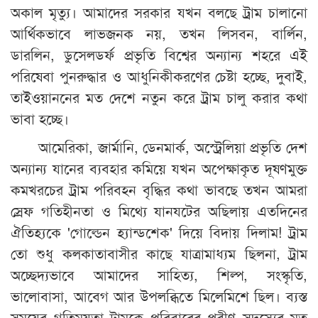
অকাল মৃত্যু। আমাদের সরকার যখন বলছে ট্রাম চালানো
আর্থিকভাবে লাভজনক নয়, তখন লিসবন, বার্লিন,
ডারলিন, ডুসেলডর্ফ প্রভৃতি বিশ্বের অন্যান্য শহরে এই
পরিষেবা পুনরুদ্ধার ও আধুনিকীকরণের চেষ্টা হচ্ছে, দুবাই,
তাইওয়াননের মত দেশে নতুন করে ট্রাম চালু করার কথা
ভাবা হচ্ছে।
আমেরিকা, জার্মানি, ডেনমার্ক, অস্ট্রেলিয়া প্রভৃতি দেশ
অন্যান্য যানের ব্যবহার কমিয়ে যখন অপেক্ষাকৃত দূষণমুক্ত
কমখরচের ট্রাম পরিবহন বৃদ্ধির কথা ভাবছে তখন আমরা
স্রেফ গতিহীনতা ও মিথ্যে যানযটের অছিলায় এতদিনের
ঐতিহ্যকে 'গোল্ডেন হ্যান্ডশেক' দিয়ে বিদায় দিলাম! ট্রাম
তো শুধু কলকাতাবাসীর কাছে যাত্রামাধ্যম ছিলনা, ট্রাম
অচ্ছেদ্যভাবে আমাদের সাহিত্য, শিল্প, সংস্কৃতি,
ভালোবাসা, আবেগ আর উপলব্ধিতে মিলেমিশে ছিল। ব্যস্ত
সময়ের গতিময়তা ট্রামকে পরিবারের প্রবীণ সদস্যের মত