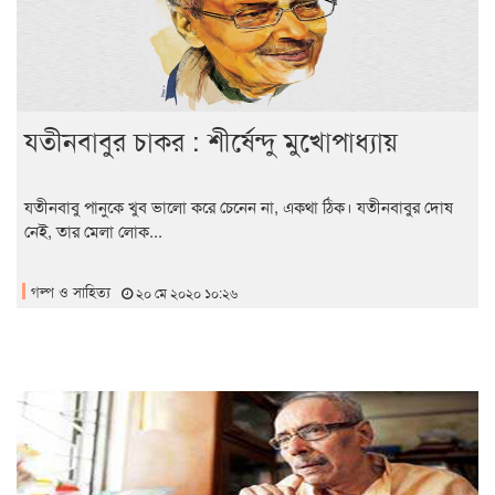
যতীনবাবুর চাকর : শীর্ষেন্দু মুখোপাধ্যায়
যতীনবাবু পানুকে খুব ভালো করে চেনেন না, একথা ঠিক। যতীনবাবুর দোষ
নেই, তার মেলা লোক...
গল্প ও সাহিত্য
২০ মে ২০২০ ১০:২৬