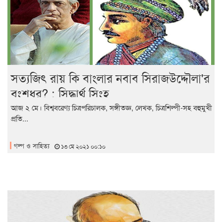
সত্যজিৎ রায় কি বাংলার নবাব সিরাজউদ্দৌলা'র
বংশধর? : সিদ্ধার্থ সিংহ
আজ ২ মে। বিশ্ববরেণ্য চিত্রপরিচালক, সঙ্গীতজ্ঞ, লেখক, চিত্রশিল্পী-সহ বহুমুখী
প্রতি...
গল্প ও সাহিত্য
১৩ মে ২০২১ ০০:১০