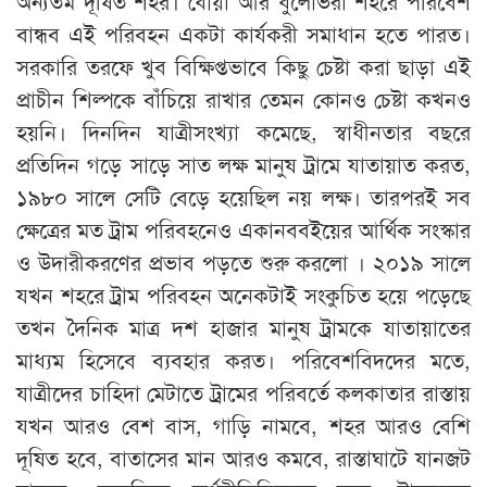
অন্যতম দূষিত শহর। ধোঁয়া আর ধুলোভরা শহরে পরিবেশ
বান্ধব এই পরিবহন একটা কার্যকরী সমাধান হতে পারত।
সরকারি তরফে খুব বিক্ষিপ্তভাবে কিছু চেষ্টা করা ছাড়া এই
প্রাচীন শিল্পকে বাঁচিয়ে রাখার তেমন কোনও চেষ্টা কখনও
হয়নি। দিনদিন যাত্রীসংখ্যা কমেছে, স্বাধীনতার বছরে
প্রতিদিন গড়ে সাড়ে সাত লক্ষ মানুষ ট্রামে যাতায়াত করত,
১৯৮০ সালে সেটি বেড়ে হয়েছিল নয় লক্ষ। তারপরই সব
ক্ষেত্রের মত ট্রাম পরিবহনেও একানববইয়ের আর্থিক সংস্কার
ও উদারীকরণের প্রভাব পড়তে শুরু করলো । ২০১৯ সালে
যখন শহরে ট্রাম পরিবহন অনেকটাই সংকুচিত হয়ে পড়েছে
তখন দৈনিক মাত্র দশ হাজার মানুষ ট্রামকে যাতায়াতের
মাধ্যম হিসেবে ব্যবহার করত। পরিবেশবিদদের মতে,
যাত্রীদের চাহিদা মেটাতে ট্রামের পরিবর্তে কলকাতার রাস্তায়
যখন আরও বেশ বাস, গাড়ি নামবে, শহর আরও বেশি
দূষিত হবে, বাতাসের মান আরও কমবে, রাস্তাঘাটে যানজট