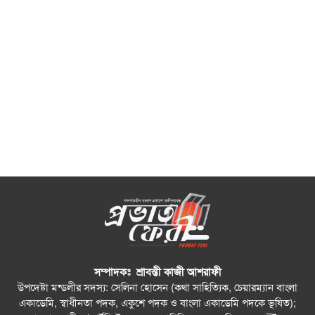
সম্পাদকঃ শ্রাবন্তী কাজী আশরাফী
উপদেষ্টা মন্ডলীর সদস্য: সেলিনা হোসেন (কথা সাহিত্যিক, চেয়ারম্যান বাংলা
একাডেমি, স্বাধীনতা পদক, একুশে পদক ও বাংলা একাডেমি পদকে ভূষিত);