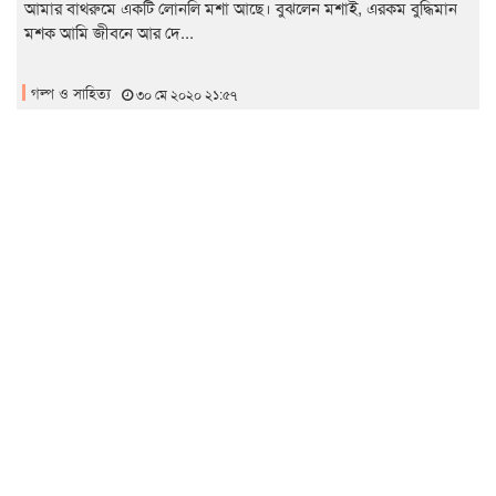
আমার বাথরুমে একটি লোনলি মশা আছে। বুঝলেন মশাই, এরকম বুদ্ধিমান
মশক আমি জীবনে আর দে...
গল্প ও সাহিত্য
৩০ মে ২০২০ ২১:৫৭