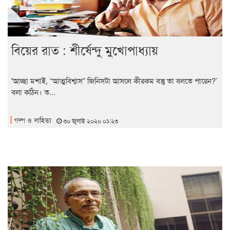
বিয়ের রাত : শীর্ষেন্দু মুখোপাধ্যায়
'আচ্ছা মশাই, “আত্মবিশ্বাস” জিনিসটা আসলে কীরকম বস্তু তা বলতে পারেন?’
বলা কঠিন। ত...
গল্প ও সাহিত্য
৩০ জুলাই ২০২০ ০১:২৩