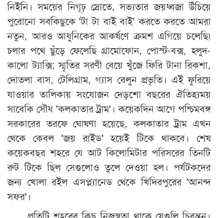
নিইনি। সময়ের নিগূঢ় স্রোতে, সভ্যতার জয়ধ্বজা উঁচিয়ে
পুরোনো সবকিছুকে 'টা টা বাই বাই' করতে করতে আমরা
নতুন, আরও আধুনিকের আকর্ষণে ক্রমশ এগিয়ে চলেছি৷
চলার পথে ছুঁড়ে ফেলেছি গ্রামোফোন, পোস্ট-বক্স, হলুদ-
কালো ট্যাক্সি; স্মৃতির সরণী বেয়ে খুঁজে ফিরি টানা রিকশা,
দোতলা বাস, টেলিগ্রাম, গ্যাস বেলুন প্রভৃতি। এই ফুরিয়ে
যাওয়ার তালিকায় সংযোজন দেড়শো বছরের ঐতিহ্যময়
সাবেকি সৌধ 'কলকাতার ট্রাম'। কয়েকদিন আগে পশ্চিমবঙ্গ
সরকারের তরফে ঘোষণা হয়েছে, কলকাতার ট্রাম এখন
থেকে কেবল 'জয় রাইড' হয়েই টিকে থাকবে। শেষ
কয়েকবছর শহরে যে আট কিলোমিটার পরিসরের তিনটি
রুট টিকে ছিল সেগুলোও তুলে দেওয়া হল। পর্যটকদের
জন্য খোলা রইল এসপ্ল্যানেড থেকে খিদিরপুরের 'আনন্দ
সফর'।
প্রতিটি শহরের কিছু নিজস্বতা থাকে যেগুলি চিরন্তন।