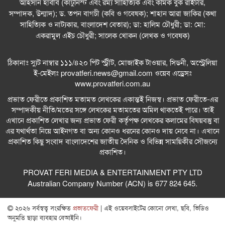
আহসান হাবীব (কার্টুনিস্ট এবং রম্য সাহিত্যিক এবং কমিক বুক রাইটার,
সম্পাদক, উন্মাদ); ড. তপন বাগচী (কবি ও গবেষক); শাহান আরা জাকির (কথা
সাহিত্যিক ও নাট্যকার, বাংলাদেশ বেতার); ডা: হালিম চৌধুরী; ডা: মো:
একরামুল এইচ চৌধুরী; সালেক খোকন (লেখক ও গবেষক)
ঠিকানাঃ স্যুট নাম্বার ১১১/৪২০ পিট স্ট্রীট, মোজাইক টাওয়ার, সিডনী, অস্ট্রেলিয়া
ই-মেইলঃ
provatferi.news@gmail.com
ওয়েব এড্রেসঃ
www.provatferi.com.au
প্রভাত ফেরীতে প্রকাশিত মতামত লেখকের একান্তই নিজস্ব। প্রভাত ফেরীতে-এর
সম্পাদকীয় নীতি/মতের সঙ্গে লেখকের মতামতের অমিল থাকতেই পারে। তাই
এখানে প্রকাশিত লেখার জন্য প্রভাত ফেরী কর্তৃপক্ষ লেখকের কলামের বিষয়বস্তু বা
এর যথার্থতা নিয়ে আইনগত বা অন্য কোনও ধরনের কোনও দায় নেবে না। এখানে
প্রকাশিত কিছু সংবাদ বাংলাদেশের জাতীয় দৈনিক ও বিভিন্ন সাময়িকীর সৌজন্যে
প্রকাশিত।
PROVAT FERI MEDIA & ENTERTAINMENT PTY LTD
Australian Company Number (ACN) is 677 824 645.
২০২৬ সর্বস্বত্ব সংরক্ষিত
প্রভাতফেরী
| এই ওয়েবসাইটের কোনো লেখা, ছবি, ভিডিও
অনুমতি ছাড়া ব্যবহার বেআইনি।