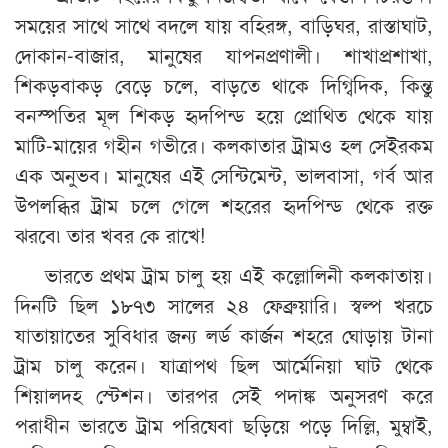
সময়ের সাথে সাথে বদলে যায় বহিরঙ্গ, বাড়িঘর, রাস্তাঘাট,
দোকান-বাজার, মানুষের যাপনপ্রণালী। শাখাপ্রশাখা,
শিকড়বাকড় বেড়ে চলে, বাড়তে থাকে দিগ্বিদিক, কিন্তু
বনস্পতির মূল শিকড় হৃদপিন্ড হয়ে প্রোথিত থেকে যায়
মাটি-মায়ের গহীন গভীরে। কলকাতার ট্রামও হল সেইরকম
এক অনুভব। মানুষের এই সেন্টিমেন্ট, ভালবাসা, গর্ব আর
উপলব্ধির ট্রাম চলে গেলে শহরের হৃদপিন্ড থেকে রক্ত
ঝরবে৷ তার খবর কে রাখে!
ভারতে প্রথম ট্রাম চালু হয় এই কল্লোলিনী কলকাতায়।
দিনটি ছিল ১৮৭৩ সালের ২৪ ফেব্রুয়ারি। স্বল্প খরচে
যাতায়াতের সুবিধার জন্য লর্ড কার্জন শহরে ঘোড়ায় টানা
ট্রাম চালু করেন। যাত্রাপথ ছিল আর্মেনিয়া ঘাট থেকে
শিয়ালদহ স্টেশন। তারপর সেই পদাঙ্ক অনুসরণ করে
পরাধীন ভারতে ট্রাম পরিষেবা ছড়িয়ে পড়ে দিল্লি, মুম্বাই,