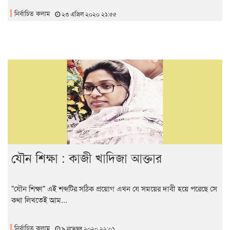
নির্বাচিত কলাম
২৩ এপ্রিল ২০২০ ২১:৫৫
যৌন শিক্ষা : কাজী খাদিজা আক্তার
"যৌন শিক্ষা" এই শব্দটির সঠিক প্রয়োগ এখন যে সময়ের দাবী হয়ে পরেছে সে
কথা লিখতেই আম...
নির্বাচিত কলাম
৯ নভেম্বর ২০২০ ২২:০১