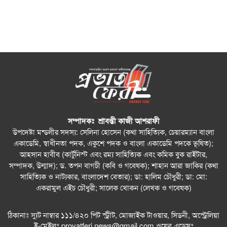
সম্পাদকঃ শ্রাবন্তী কাজী আশরাফী
উপদেষ্টা মন্ডলীর সদস্য: সেলিনা হোসেন (কথা সাহিত্যিক, চেয়ারম্যান বাংলা
একাডেমি, স্বাধীনতা পদক, একুশে পদক ও বাংলা একাডেমি পদকে ভূষিত);
আহসান হাবীব (কার্টুনিস্ট এবং রম্য সাহিত্যিক এবং কমিক বুক রাইটার,
সম্পাদক, উন্মাদ); ড. তপন বাগচী (কবি ও গবেষক); শাহান আরা জাকির (কথা
সাহিত্যিক ও নাট্যকার, বাংলাদেশ বেতার); ডা: হালিম চৌধুরী; ডা: মো:
একরামুল এইচ চৌধুরী; সালেক খোকন (লেখক ও গবেষক)
ঠিকানাঃ স্যুট নাম্বার ১১১/৪২০ পিট স্ট্রীট, মোজাইক টাওয়ার, সিডনী, অস্ট্রেলিয়া
ই-মেইলঃ
provatferi.news@gmail.com
ওয়েব এড্রেসঃ