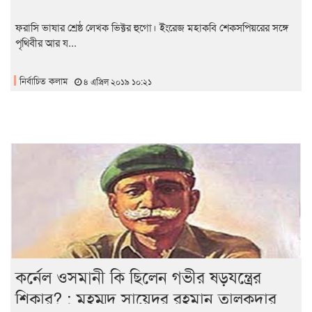
ফরাসি ভাষার শ্রেষ্ঠ লেখক ভিক্টর হুগো। ইংরেজ মহাকবি শেকসপিয়রের সঙ্গে
পৃথিবীর আর য...
নির্বাচিত কলাম
৪ এপ্রিল ২০১৯ ১০:২১
কর্নেল ওসমানী কি ছিলেন গভীর ষড়যন্ত্রের
শিকার? : মুহম্মদ সায়েদুর রহমান তালুকদার