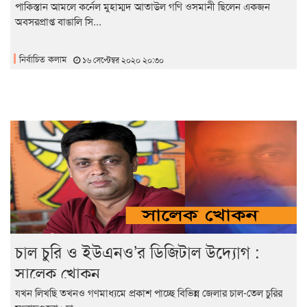
পাকিস্তান আমলে কর্নেল মুহাম্মদ আতাউল গণি ওসমানী ছিলেন একজন
অবসরপ্রাপ্ত বাঙালি সি...
নির্বাচিত কলাম
১৬ সেপ্টেম্বর ২০২০ ২০:৩০
চাল চুরি ও ইউএনও’র ডিজিটাল উদ্যোগ :
সালেক খোকন
যখন লিখছি তখনও গণমাধ্যমে প্রকাশ পাচ্ছে বিভিন্ন জেলার চাল-তেল চুরির