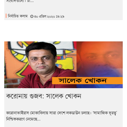
সংবাদগুলো। চা...
নির্বাচিত কলাম
৩০ এপ্রিল ২০২০ ১৯:২৯
করোনায় গুজব: সালেক খোকন
করোনাভাইরাস মোকাবিলায় সারা দেশে লকডাউন চলছে। ‘সামাজিক দূরত্ব’
নিশ্চিতকরণে নেমেছে...