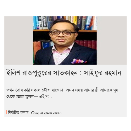
ইলিশ রাজপুত্তুরের সাতকাহন : সাইফুর রহমান
তখন বোধ করি সকাল ৯টাও বাজেনি। এমন সময় আমার স্ত্রী আমাকে ঘুম
থেকে ডেকে তুলল— এই শ...
নির্বাচিত কলাম
১২ মে ২০২০ ২০:১৭