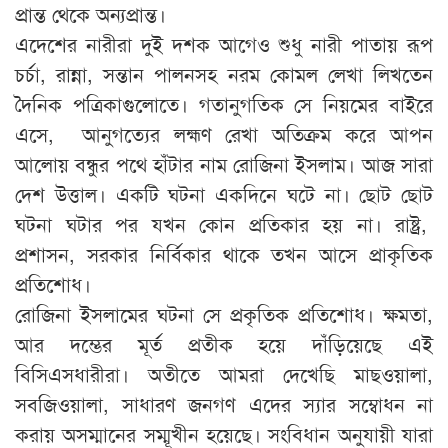
প্রান্ত থেকে অন্যপ্রান্ত।
এদেশের নারীরা দুই দশক আগেও শুধু নারী পাতায় রূপ
চর্চা, রান্না, সন্তান পালনসহ নরম কোমল লেখা লিখতেন
দৈনিক পত্রিকাগুলোতে। গতানুগতিক সে নিয়মের বাইরে
এসে, আনুগত্যের লহ্মণ রেখা অতিক্রম করে আপন
আলোয় বন্ধুর পথে হাঁটার নাম রোজিনা ইসলাম। আজ সারা
দেশ উত্তাল। একটি ঘটনা একদিনে ঘটে না। ছোট ছোট
ঘটনা ঘটার পর যখন কোন প্রতিকার হয় না। রাষ্ট্র,
প্রশাসন, সরকার নির্বিকার থাকে তখন আসে প্রাকৃতিক
প্রতিশোধ।
রোজিনা ইসলামের ঘটনা সে প্রকৃতিক প্রতিশোধ। ক্ষমতা,
আর দম্ভের মূর্ত প্রতীক হয়ে দাঁড়িয়েছে এই
বিসিএসধারীরা। অতীতে আমরা দেখেছি মাছওয়ালা,
সবজিওয়ালা, সাধারণ জনগণ এদের স্যার সম্বোধন না
করায় অসম্মানের সম্মূখীন হয়েছে। সংবিধান অনুযায়ী যারা