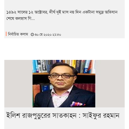
১৪৯২ সালের ১২ অক্টোবর, দীর্ঘ দুই মাস নয় দিন একটানা সমুদ্র অভিযান
শেষে কলম্বাস গি...
নির্বাচিত কলাম
৩০ মে ২০২০ ২১:৫০
ইলিশ রাজপুত্তুরের সাতকাহন : সাইফুর রহমান