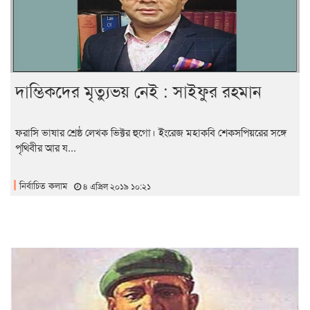
দাম্ভিকদের মৃত্যুভয় নেই : সাইফুর রহমান
ফরাসি ভাষার শ্রেষ্ঠ লেখক ভিক্টর হুগো। ইংরেজ মহাকবি শেকসপিয়রের সঙ্গে
পৃথিবীর আর য...
নির্বাচিত কলাম
৪ এপ্রিল ২০১৯ ১০:২১