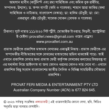
আহসান হাবীব (কার্টুনিস্ট এবং রম্য সাহিত্যিক এবং কমিক বুক রাইটার,
সম্পাদক, উন্মাদ); ড. তপন বাগচী (কবি ও গবেষক); শাহান আরা জাকির (কথা
সাহিত্যিক ও নাট্যকার, বাংলাদেশ বেতার); ডা: হালিম চৌধুরী; ডা: মো:
একরামুল এইচ চৌধুরী; সালেক খোকন (লেখক ও গবেষক)
ঠিকানাঃ স্যুট নাম্বার ১১১/৪২০ পিট স্ট্রীট, মোজাইক টাওয়ার, সিডনী, অস্ট্রেলিয়া
ই-মেইলঃ
provatferi.news@gmail.com
ওয়েব এড্রেসঃ
www.provatferi.com.au
প্রভাত ফেরীতে প্রকাশিত মতামত লেখকের একান্তই নিজস্ব। প্রভাত ফেরীতে-এর
সম্পাদকীয় নীতি/মতের সঙ্গে লেখকের মতামতের অমিল থাকতেই পারে। তাই
এখানে প্রকাশিত লেখার জন্য প্রভাত ফেরী কর্তৃপক্ষ লেখকের কলামের বিষয়বস্তু বা
এর যথার্থতা নিয়ে আইনগত বা অন্য কোনও ধরনের কোনও দায় নেবে না। এখানে
প্রকাশিত কিছু সংবাদ বাংলাদেশের জাতীয় দৈনিক ও বিভিন্ন সাময়িকীর সৌজন্যে
প্রকাশিত।
PROVAT FERI MEDIA & ENTERTAINMENT PTY LTD
Australian Company Number (ACN) is 677 824 645.
২০২৬ সর্বস্বত্ব সংরক্ষিত
প্রভাতফেরী
| এই ওয়েবসাইটের কোনো লেখা, ছবি, ভিডিও
অনুমতি ছাড়া ব্যবহার বেআইনি।