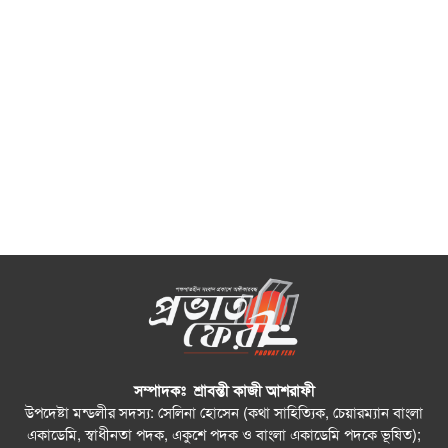
সম্পাদকঃ শ্রাবন্তী কাজী আশরাফী
উপদেষ্টা মন্ডলীর সদস্য: সেলিনা হোসেন (কথা সাহিত্যিক, চেয়ারম্যান বাংলা
একাডেমি, স্বাধীনতা পদক, একুশে পদক ও বাংলা একাডেমি পদকে ভূষিত);