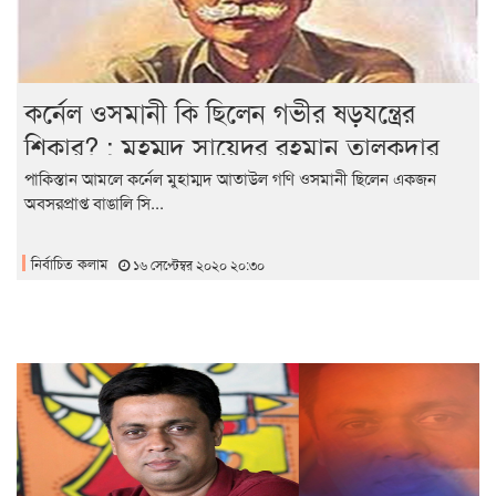
কর্নেল ওসমানী কি ছিলেন গভীর ষড়যন্ত্রের
শিকার? : মুহম্মদ সায়েদুর রহমান তালুকদার
পাকিস্তান আমলে কর্নেল মুহাম্মদ আতাউল গণি ওসমানী ছিলেন একজন
অবসরপ্রাপ্ত বাঙালি সি...
নির্বাচিত কলাম
১৬ সেপ্টেম্বর ২০২০ ২০:৩০