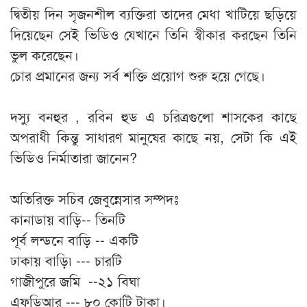
দ্বিতীয় দিন সৃজনশীল ব্যক্তিরা তাদের মেধা খাটিয়ে ছড়িয়ে
দিয়েছেন সেই ভিডিও যেখানে তিনি স্বীকার করছেন তিনি
ভুল করেছেন।
চোর প্রমানের জন্য সর্ব শক্তি প্রয়োগ শুরু হয়ে গেছে।
দস্যু বনহুর , রবিন হুড এ চরিত্রগুলো শাসকের কাছে
অপরাধী কিন্তু সাধারণ মানুষের কাছে নয়, সেটা কি এই
ভিডিও নির্মাতারা জানেন?
অতিরিক্ত সচিব জেবুন্নেসার সম্পদঃ
কানাডায় বাড়ি-- তিনটি
পূর্ব লন্ডনে বাড়ি -- একটি
ঢাকায় বাড়ি৷ --- চারটি
গাজীপুরে জমি --২১ বিঘা
এফডিআর --- ৮০ কোটি টাকা।