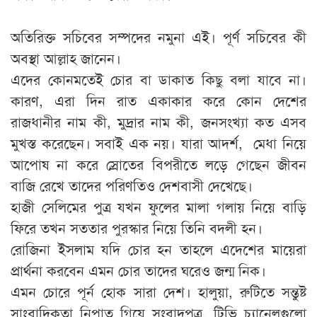
অতিরিক্ত সচিবের সম্পদের নমুনা এই। পূর্ণ সচিবের কী
অবস্থা আল্লাহ জানেন।
এদের কোনমতেই চোর বা ডাকাত কিছু বলা যাবে না।
কারণ, এরা দিন রাত একাকার করে কোন দেশের
রাজধানীর নাম কী, মুদ্রার নাম কী, জনসংখ্যা কত এসব
মুখস্ত করেছেন। সবাই এক নয়। যারা আদর্শ, মেধা নিয়ে
আপোষ না করে স্রোতের বিপরীতে লড়ে গেছেন জীবন
বাজি রেখে তাদের পরিণতিও দেশবাসী দেখেছে।
হাজী সেলিমের পুত্র যখন ফুলের মালা গলায় নিয়ে বাড়ি
ফিরে তখন সততার পুরস্কার নিয়ে তিনি বদলী হন।
রোজিনা ইসলাম যদি চোর হন তাহলে এদেশের মায়েরা
প্রার্থনা করবেন এমন চোর তাদের ঘরেও জন্ম নিক।
এমন চোরে পূর্ন হোক সারা দেশ। হালুয়া, রুটিতে সন্তুষ্ট
সাংবাদিকতা নিপাত গিয়ে সংবাদপত্র, টিভি চ্যানেলগুলো